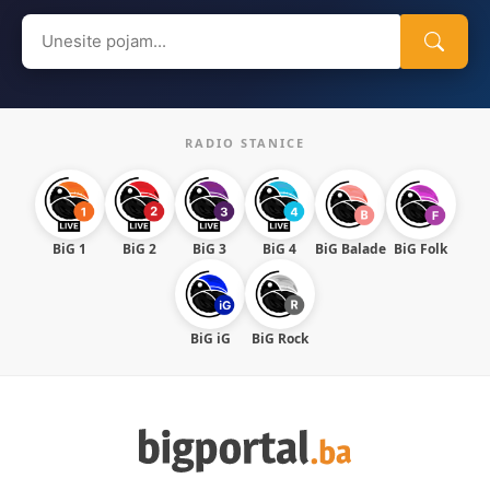
Search
for:
RADIO STANICE
BiG 1
BiG 2
BiG 3
BiG 4
BiG Balade
BiG Folk
BiG iG
BiG Rock