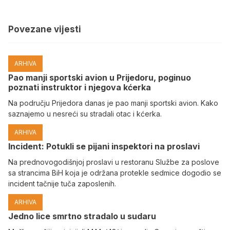
Povezane vijesti
ARHIVA
Pao manji sportski avion u Prijedoru, poginuo
poznati instruktor i njegova kćerka
Na području Prijedora danas je pao manji sportski avion. Kako
saznajemo u nesreći su stradali otac i kćerka.
ARHIVA
Incident: Potukli se pijani inspektori na proslavi
Na prednovogodišnjoj proslavi u restoranu Službe za poslove
sa strancima BiH koja je održana protekle sedmice dogodio se
incident tačnije tuča zaposlenih.
ARHIVA
Јedno lice smrtno stradalo u sudaru