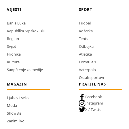
VIJESTI
SPORT
Banja Luka
Fudbal
Republika Srpska / BiH
Košarka
Region
Tenis
Svijet
Odbojka
Hronika
Atletika
Kultura
Formula 1
Saopštenje za medije
Vaterpolo
Ostali sportovi
MAGAZIN
PRATITE NAS
Facebook
Ljubav i seks
Instagram
Moda
X / Twitter
ShowBiz
Zanimljivo