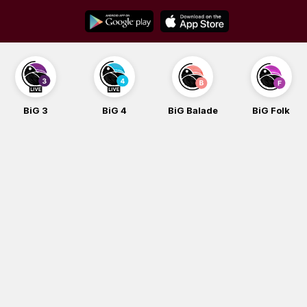
Skip
to
content
BiG 3
BiG 4
BiG Balade
BiG Folk