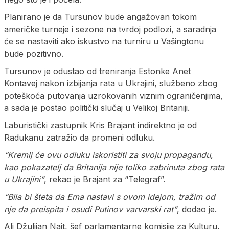
Planirano je da Tursunov bude angažovan tokom
američke turneje i sezone na tvrdoj podlozi, a saradnja
će se nastaviti ako iskustvo na turniru u Vašingtonu
bude pozitivno.
Tursunov je odustao od treniranja Estonke Anet
Kontavej nakon izbijanja rata u Ukrajini, službeno zbog
poteškoća putovanja uzrokovanih viznim ograničenjima,
a sada je postao politički slučaj u Velikoj Britaniji.
Laburistički zastupnik Kris Brajant indirektno je od
Radukanu zatražio da promeni odluku.
“Kremlj će ovu odluku iskoristiti za svoju propagandu,
kao pokazatelj da Britanija nije toliko zabrinuta zbog rata
u Ukrajini”
, rekao je Brajant za “Telegraf”.
“Bila bi šteta da Ema nastavi s ovom idejom, tražim od
nje da preispita i osudi Putinov varvarski rat”
, dodao je.
Ali Džulijan Najt, šef parlamentarne komisije za Kulturu,