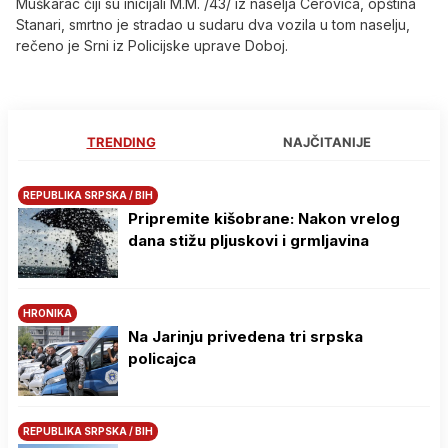
Muškarac čiji su inicijali M.M. /43/ iz naselja Cerovica, opština
Stanari, smrtno je stradao u sudaru dva vozila u tom naselju,
rečeno je Srni iz Policijske uprave Doboj.
TRENDING
NAJČITANIJE
REPUBLIKA SRPSKA / BIH
Pripremite kišobrane: Nakon vrelog
dana stižu pljuskovi i grmljavina
HRONIKA
Na Јarinju privedena tri srpska
policajca
REPUBLIKA SRPSKA / BIH