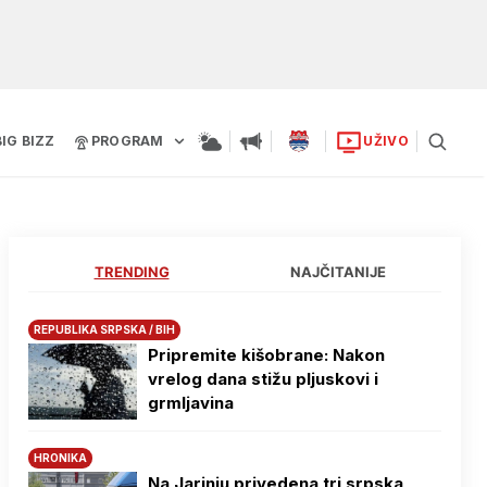
BIG BIZZ
PROGRAM
UŽIVO
TRENDING
NAJČITANIJE
REPUBLIKA SRPSKA / BIH
Pripremite kišobrane: Nakon
vrelog dana stižu pljuskovi i
grmljavina
HRONIKA
Na Јarinju privedena tri srpska