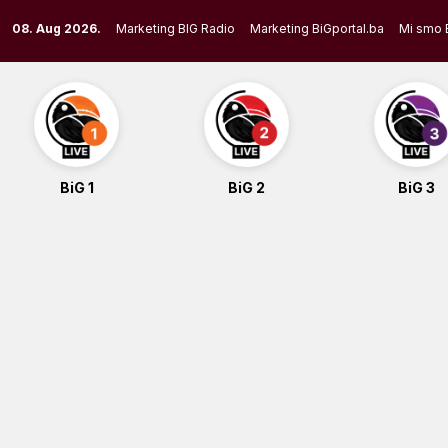
Skip
08. Aug 2026.
Marketing BIG Radio
Marketing BiGportal.ba
Mi smo 
to
content
BiG 1
BiG 2
BiG 3