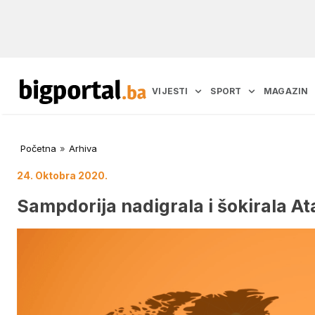
VIJESTI
SPORT
MAGAZIN
Početna
»
Arhiva
24. Oktobra 2020.
Sampdorija nadigrala i šokirala At