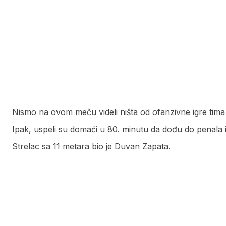
Nismo na ovom meču videli ništa od ofanzivne igre tima
Ipak, uspeli su domaći u 80. minutu da dođu do penala 
Strelac sa 11 metara bio je Duvan Zapata.