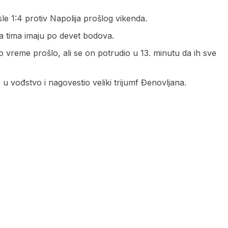
sle 1:4 protiv Napolija prošlog vikenda.
ba tima imaju po devet bodova.
vo vreme prošlo, ali se on potrudio u 13. minutu da ih sve
e u vođstvo i nagovestio veliki trijumf Đenovljana.