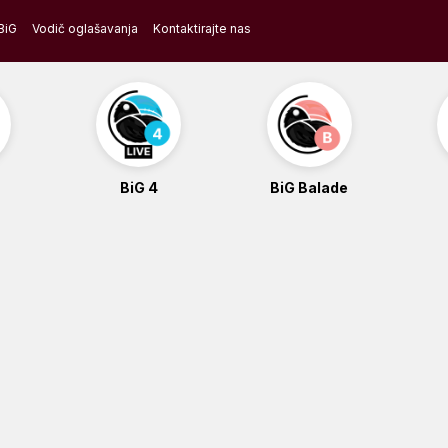
BiG
Vodič oglašavanja
Kontaktirajte nas
BiG 4
BiG Balade