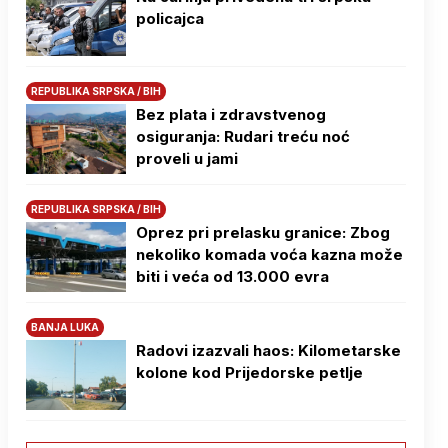
policajca
REPUBLIKA SRPSKA / BIH
Bez plata i zdravstvenog
osiguranja: Rudari treću noć
proveli u jami
REPUBLIKA SRPSKA / BIH
Oprez pri prelasku granice: Zbog
nekoliko komada voća kazna može
biti i veća od 13.000 evra
BANJA LUKA
Radovi izazvali haos: Kilometarske
kolone kod Prijedorske petlje