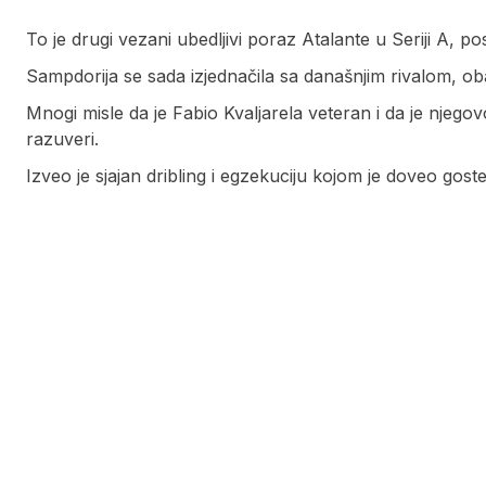
To je drugi vezani ubedljivi poraz Atalante u Seriji A, po
Sampdorija se sada izjednačila sa današnjim rivalom, o
Mnogi misle da je Fabio Kvaljarela veteran i da je njego
razuveri.
Izveo je sjajan dribling i egzekuciju kojom je doveo gost