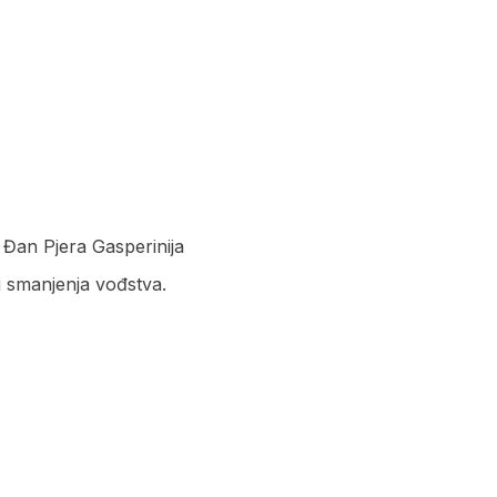
 Đan Pjera Gasperinija
i smanjenja vođstva.