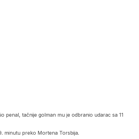
io penal, tačnije golman mu je odbranio udarac sa 11
59. minutu preko Mortena Torsbija.