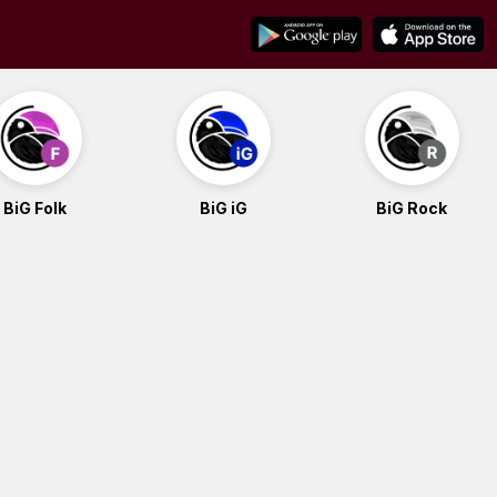
BiG Folk
BiG iG
BiG Rock