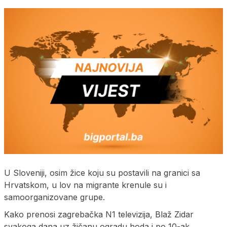
U Sloveniji, osim žice koju su postavili na granici sa
Hrvatskom, u lov na migrante krenule su i
samoorganizovane grupe.
Kako prenosi zagrebačka N1 televizija, Blaž Zidar
svakoga dana uz žičanu ogradu hoda i po 10-ak