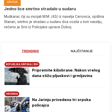
ARHIVA
Јedno lice smrtno stradalo u sudaru
Muškarac čiji su inicijali M.M. /43/ iz naselja Cerovica, opština
Stanari, smrtno je stradao u sudaru dva vozila u tom naselju,
rečeno je Srni iz Policijske uprave Doboj.
TRENDING
NAJČITANIJE
REPUBLIKA SRPSKA / BIH
Pripremite kišobrane: Nakon vrelog
dana stižu pljuskovi i grmljavina
HRONIKA
Na Јarinju privedena tri srpska
policajca