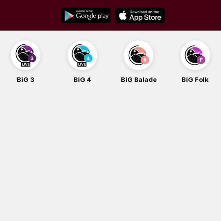
Skip
to
content
BiG 3
BiG 4
BiG Balade
BiG Folk