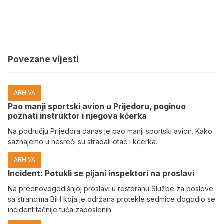
Povezane vijesti
ARHIVA
Pao manji sportski avion u Prijedoru, poginuo
poznati instruktor i njegova kćerka
Na području Prijedora danas je pao manji sportski avion. Kako
saznajemo u nesreći su stradali otac i kćerka.
ARHIVA
Incident: Potukli se pijani inspektori na proslavi
Na prednovogodišnjoj proslavi u restoranu Službe za poslove
sa strancima BiH koja je održana protekle sedmice dogodio se
incident tačnije tuča zaposlenih.