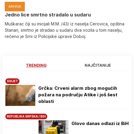
ARHIVA
Јedno lice smrtno stradalo u sudaru
Muškarac čiji su inicijali M.M. /43/ iz naselja Cerovica, opština
Stanari, smrtno je stradao u sudaru dva vozila u tom naselju,
rečeno je Srni iz Policijske uprave Doboj.
TRENDING
NAJČITANIJE
SVIJET
Grčka: Crveni alarm zbog mogućih
požara na području Atike i još šest
oblasti
REPUBLIKA SRPSKA / BIH
Glovo danas odlazi iz BiH