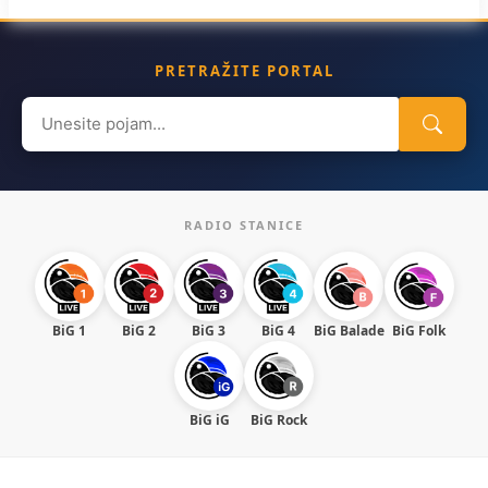
PRETRAŽITE PORTAL
Search
for:
RADIO STANICE
BiG 1
BiG 2
BiG 3
BiG 4
BiG Balade
BiG Folk
BiG iG
BiG Rock