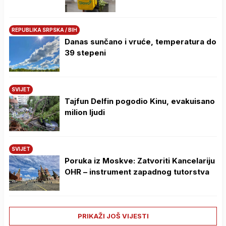
REPUBLIKA SRPSKA / BIH
Danas sunčano i vruće, temperatura do
39 stepeni
SVIJET
Tajfun Delfin pogodio Kinu, evakuisano
milion ljudi
SVIJET
Poruka iz Moskve: Zatvoriti Kancelariju
OHR – instrument zapadnog tutorstva
PRIKAŽI JOŠ VIJESTI