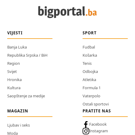
VIJESTI
SPORT
Banja Luka
Fudbal
Republika Srpska / BiH
Košarka
Region
Tenis
Svijet
Odbojka
Hronika
Atletika
Kultura
Formula 1
Saopštenje za medije
Vaterpolo
Ostali sportovi
MAGAZIN
PRATITE NAS
Facebook
Ljubav i seks
Instagram
Moda