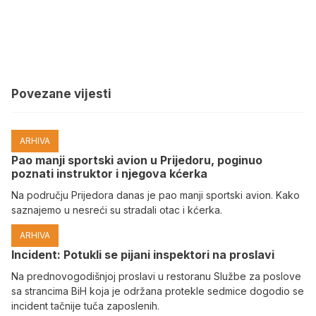
Povezane vijesti
ARHIVA
Pao manji sportski avion u Prijedoru, poginuo
poznati instruktor i njegova kćerka
Na području Prijedora danas je pao manji sportski avion. Kako
saznajemo u nesreći su stradali otac i kćerka.
ARHIVA
Incident: Potukli se pijani inspektori na proslavi
Na prednovogodišnjoj proslavi u restoranu Službe za poslove
sa strancima BiH koja je održana protekle sedmice dogodio se
incident tačnije tuča zaposlenih.