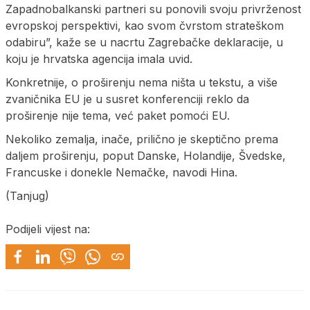
Zapadnobalkanski partneri su ponovili svoju privrženost
evropskoj perspektivi, kao svom čvrstom strateškom
odabiru”, kaže se u nacrtu Zagrebačke deklaracije, u
koju je hrvatska agencija imala uvid.
Konkretnije, o proširenju nema ništa u tekstu, a više
zvaničnika EU je u susret konferenciji reklo da
proširenje nije tema, već paket pomoći EU.
Nekoliko zemalja, inače, prilično je skeptično prema
daljem proširenju, poput Danske, Holandije, Švedske,
Francuske i donekle Nemačke, navodi Hina.
(Tanjug)
Podijeli vijest na: