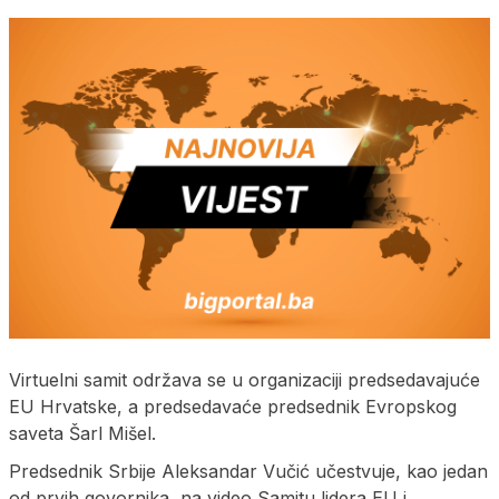
Virtuelni samit održava se u organizaciji predsedavajuće
EU Hrvatske, a predsedavaće predsednik Evropskog
saveta Šarl Mišel.
Predsednik Srbije Aleksandar Vučić učestvuje, kao jedan
od prvih govornika, na video Samitu lidera EU i