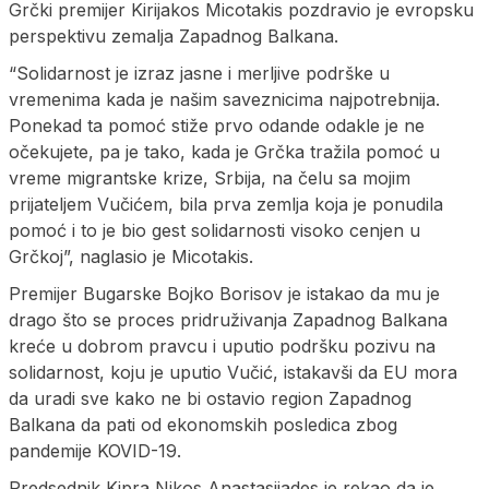
Grčki premijer Kirijakos Micotakis pozdravio je evropsku
perspektivu zemalja Zapadnog Balkana.
“Solidarnost je izraz jasne i merljive podrške u
vremenima kada je našim saveznicima najpotrebnija.
Ponekad ta pomoć stiže prvo odande odakle je ne
očekujete, pa je tako, kada je Grčka tražila pomoć u
vreme migrantske krize, Srbija, na čelu sa mojim
prijateljem Vučićem, bila prva zemlja koja je ponudila
pomoć i to je bio gest solidarnosti visoko cenjen u
Grčkoj”, naglasio je Micotakis.
Premijer Bugarske Bojko Borisov je istakao da mu je
drago što se proces pridruživanja Zapadnog Balkana
kreće u dobrom pravcu i uputio podršku pozivu na
solidarnost, koju je uputio Vučić, istakavši da EU mora
da uradi sve kako ne bi ostavio region Zapadnog
Balkana da pati od ekonomskih posledica zbog
pandemije KOVID-19.
Predsednik Kipra Nikos Anastasijades je rekao da je