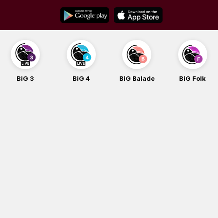
Skip
to
content
BiG 3
BiG 4
BiG Balade
BiG Folk