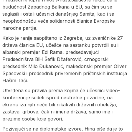
budućnost Zapadnog Balkana u EU, sa čim su se
saglasili i ostali učesnici današnjeg Samita, kao i sa
neophodnošću veće solidarnosti članica Evropske
narodne partije.
Kako je ranije saopšteno iz Zagreba, uz zvaničnike 27
država članica EU, učešće na sastanku potvrdili su i
albanski premijer Edi Rama, predsedavajući
Predsedništva BiH Šefik Džaferović, crnogorski
predsednik Milo Ðukanović, makedonski premijer Oliver
Spasovski i predsednik privremenih prištinskih institucija
Hašim Tači.
Utvrđena su pravila prema kojima će učesnici video-
konferencije sedeti ispred neutralne pozadine, na
ekranu iza njih neće biti nikakvih državnih obeležja,
zastava, grbova, čak ni imena država, samo ime i
prezime osobe koja govori.
Pozivajući se na diplomatske izvore, Hina piše da je to