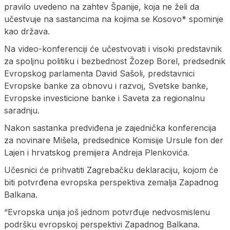
pravilo uvedeno na zahtev Španije, koja ne želi da
učestvuje na sastancima na kojima se Kosovo* spominje
kao država.
Na video-konferenciji će učestvovati i visoki predstavnik
za spoljnu politiku i bezbednost Žozep Borel, predsednik
Evropskog parlamenta David Sašoli, predstavnici
Evropske banke za obnovu i razvoj, Svetske banke,
Evropske investicione banke i Saveta za regionalnu
saradnju.
Nakon sastanka predviđena je zajednička konferencija
za novinare Mišela, predsednice Komisije Ursule fon der
Lajen i hrvatskog premijera Andreja Plenkovića.
Učesnici će prihvatiti Zagrebačku deklaraciju, kojom će
biti potvrđena evropska perspektiva zemalja Zapadnog
Balkana.
“Evropska unija još jednom potvrđuje nedvosmislenu
podršku evropskoj perspektivi Zapadnog Balkana.