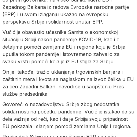
Zapadnog Balkana iz redova Evropske narodne partije
(EPP) i u svom izlaganju ukazao na evropsku
perspektivu Srbije i solidarnost unutar EPP.
Vučić je obavestio učesnike Samita o ekonomskoj
situaciji u Srbiji nakon pandemije KOVID-19, kao i o
detaljima pomoći zemljama EU i regiona koju je Srbija
uputila tokom pandemije i istovremeno zahvalio za
svaku vrstu pomoći koja je iz EU stigla za Srbiju.
On je, takođe, tražio uklanjanje trgovinskih barijera i
zaštitnih mera i kvota sa naglaskom na izvoz čelika u EU
za ceo Zapadni Balkan, navodi se u saopštenju Pres
službe predsednika.
Govoreći o nezadovoljstvu Srbije zbog nedostatka
solidarnosti na početku pandemije, Vučić je istakao da su
dela važnija od reči, kao i da je Srbija svoju pripadnost
EU pokazala i slanjem pomoći zemljama Unije i regiona.
Predsednik Srbije je pozvao članice EPP na veću