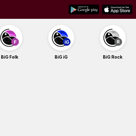
BiG Folk
BiG iG
BiG Rock