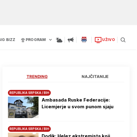
BIG BIZZ
PROGRAM
UŽIVO
TRENDING
NAJČITANIJE
REPUBLIKA SRPSKA / BIH
Ambasada Ruske Federacije:
Licemjerje u svom punom sjaju
REPUBLIKA SRPSKA / BIH
Dodik: Helez ekstremista koji