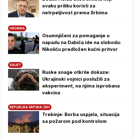
svaku priliku koristi za
netrpeljivost prema Srbima
HRONIKA
Osumnjičeni za pomaganje u
napadu na Dabića ide na slobodu:
Nikoliću predložen kućni pritvor
SVIJET
Ruske snage otkrile dokaze:
Ukrajinski vojnici poslužili za
eksperiment, na njima isprobana
vakcina
REPUBLIKA SRPSKA / BIH
Trebinje: Borba uspjela, situacija
sa požarom pod kontrolom