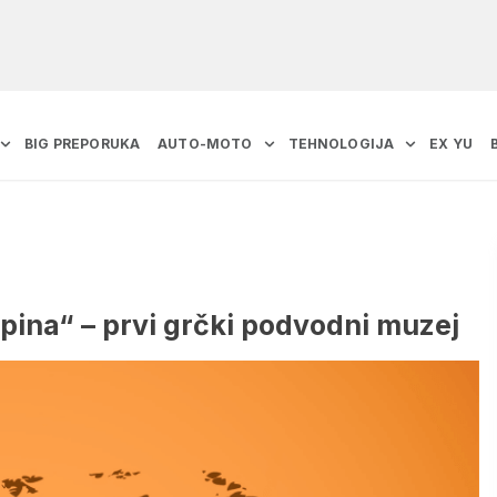
BIG PREPORUKA
AUTO-MOTO
TEHNOLOGIJA
EX YU
pina“ – prvi grčki podvodni muzej