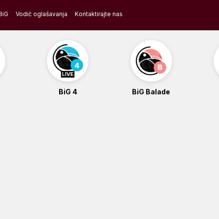
BiG
Vodič oglašavanja
Kontaktirajte nas
BiG 4
BiG Balade