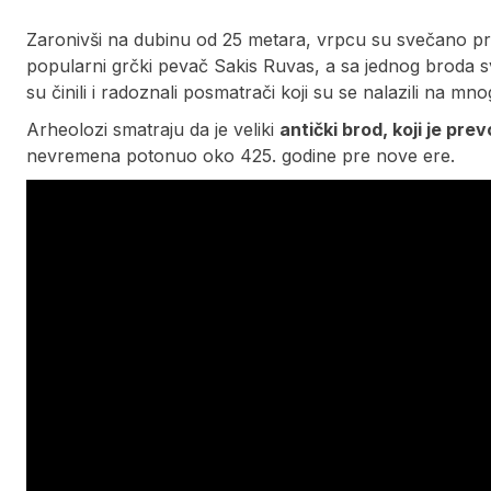
Zaronivši na dubinu od 25 metara, vrpcu su svečano pres
popularni grčki pevač Sakis Ruvas, a sa jednog broda sv
su činili i radoznali posmatrači koji su se nalazili na m
Arheolozi smatraju da je veliki
antički brod, koji je pre
nevremena potonuo oko 425. godine pre nove ere.