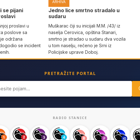
ARHIVA
i se pijani
Јedno lice smrtno stradalo u
roslavi
sudaru
joj proslavi u
Muškarac čiji su inicijali M.M. /43/ iz
za poslove sa
naselja Cerovica, opština Stanari,
 je održana
smrtno je stradao u sudaru dva vozila
dogodio se incident
u tom naselju, rečeno je Srni iz
enih.
Policijske uprave Doboj.
PRETRAŽITE PORTAL
ch
RADIO STANICE