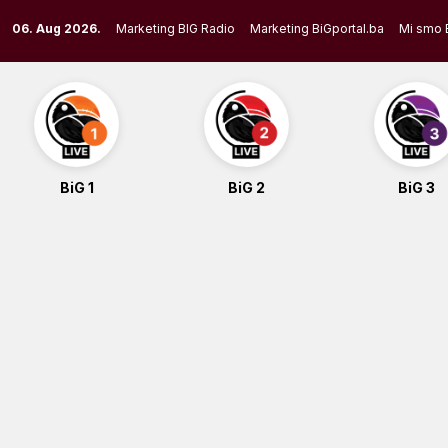
Skip
06. Aug 2026.
Marketing BIG Radio
Marketing BiGportal.ba
Mi smo 
to
content
BiG 1
BiG 2
BiG 3