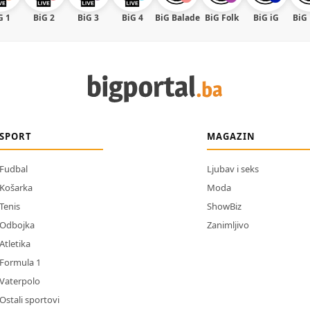
G 1
BiG 2
BiG 3
BiG 4
BiG Balade
BiG Folk
BiG iG
BiG
SPORT
MAGAZIN
Fudbal
Ljubav i seks
Košarka
Moda
Tenis
ShowBiz
Odbojka
Zanimljivo
Atletika
Formula 1
Vaterpolo
Ostali sportovi