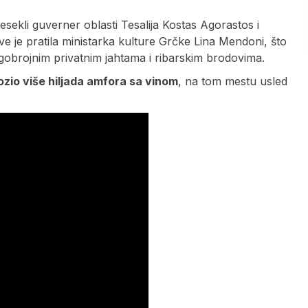
ekli guverner oblasti Tesalija Kostas Agorastos i
e je pratila ministarka kulture Grčke Lina Mendoni, što
nogobrojnim privatnim jahtama i ribarskim brodovima.
vozio više hiljada amfora sa vinom
, na tom mestu usled