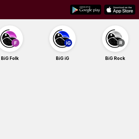
BiG Folk
BiG iG
BiG Rock