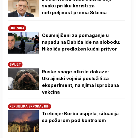
svaku priliku koristi za
netrpeljivost prema Srbima
HRONIKA
Osumnjičeni za pomaganje u
napadu na Dabića ide na slobodu:
Nikoliću predložen kućni pritvor
SVIJET
Ruske snage otkrile dokaze:
Ukrajinski vojnici poslužili za
eksperiment, na njima isprobana
vakcina
REPUBLIKA SRPSKA / BIH
Trebinje: Borba uspjela, situacija
sa požarom pod kontrolom