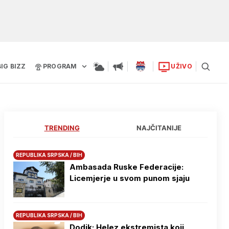
BIG BIZZ
PROGRAM
UŽIVO
TRENDING
NAJČITANIJE
REPUBLIKA SRPSKA / BIH
Ambasada Ruske Federacije:
Licemjerje u svom punom sjaju
REPUBLIKA SRPSKA / BIH
Dodik: Helez ekstremista koji