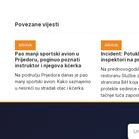
Povezane vijesti
ARHIVA
ARHIVA
Pao manji sportski avion u
Incident: Potukl
Prijedoru, poginuo poznati
inspektori na p
instruktor i njegova kćerka
Na prednovogodišn
Na području Prijedora danas je pao
restoranu Službe 
manji sportski avion. Kako saznajemo
strancima BiH koja
u nesreći su stradali otac i kćerka.
protekle sedmice 
tačnije tuča zaposl
Sear
for: