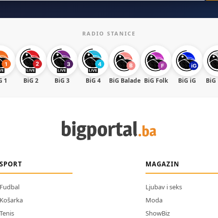
RADIO STANICE
G 1
BiG 2
BiG 3
BiG 4
BiG Balade
BiG Folk
BiG iG
BiG
SPORT
MAGAZIN
Fudbal
Ljubav i seks
Košarka
Moda
Tenis
ShowBiz