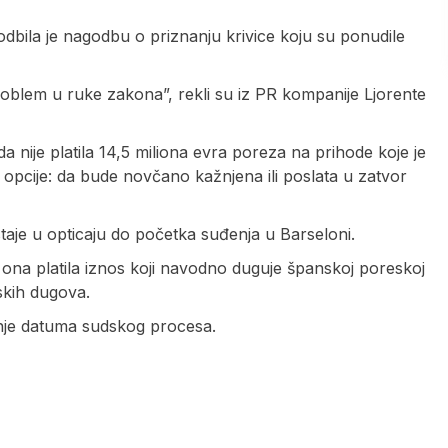
dbila je nagodbu o priznanju krivice koju su ponudile
problem u ruke zakona”, rekli su iz PR kompanije Ljorente
da nije platila 14,5 miliona evra poreza na prihode koje je
e opcije: da bude novčano kažnjena ili poslata u zatvor
staje u opticaju do početka suđenja u Barseloni.
 ona platila iznos koji navodno duguje španskoj poreskoj
skih dugova.
anje datuma sudskog procesa.