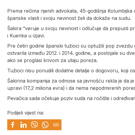
Prema rečima njenih advokata, 45-godišnja Kolumbijka o
španske vlasti i svoju nevinost želi da dokaže na sudu.
Šakira “veruje u svoju nevinost i odlučuje da prepusti 
i Kuenka u izjavi.
Pre četiri godine španski tužioci su optužili pop zvezdu 
ostvarila između 2012. i 2014. godine, a postojale su dv
ako se proglasi krivom za utaju poreza.
Tužioci nisu ponudili dodatne detalje o dogovoru, koji o
Šakirina kompanija za odnose sa javnošću rekla je da je
upravi (17,2 miliona evra) i da nema nepodmirenih pore
Pevačica sada očekuje poziv suda na ročište i određiv
Podijeli vijest na: