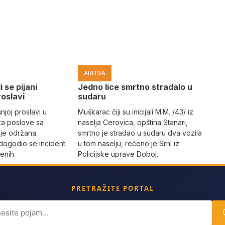
ARHIVA
i se pijani
Јedno lice smrtno stradalo u
roslavi
sudaru
joj proslavi u
Muškarac čiji su inicijali M.M. /43/ iz
za poslove sa
naselja Cerovica, opština Stanari,
 je održana
smrtno je stradao u sudaru dva vozila
dogodio se incident
u tom naselju, rečeno je Srni iz
enih.
Policijske uprave Doboj.
PRETRAŽITE PORTAL
ch