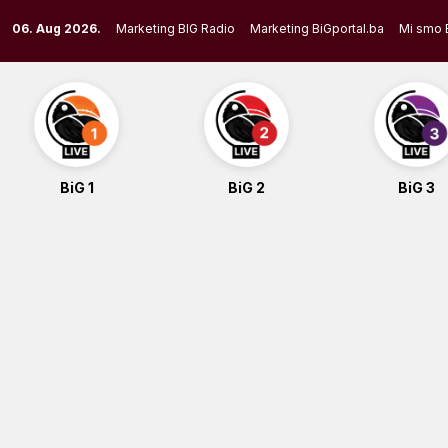
Skip
06. Aug 2026.
Marketing BIG Radio
Marketing BiGportal.ba
Mi smo 
to
content
BiG 1
BiG 2
BiG 3