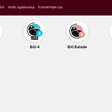
BiG
Vodič oglašavanja
Kontaktirajte nas
BiG 4
BiG Balade