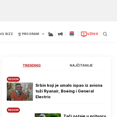
BIG BIZZ
PROGRAM
UŽIVO
TRENDING
NAJČITANIJE
REGION
Srbin koji je umalo ispao iz aviona
tuži Ryanair, Boeing i General
Electric
REGION
Tači ostaje u pritvoru