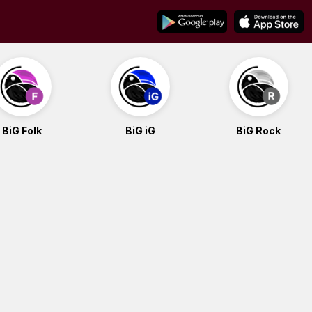
BiG Folk
BiG iG
BiG Rock