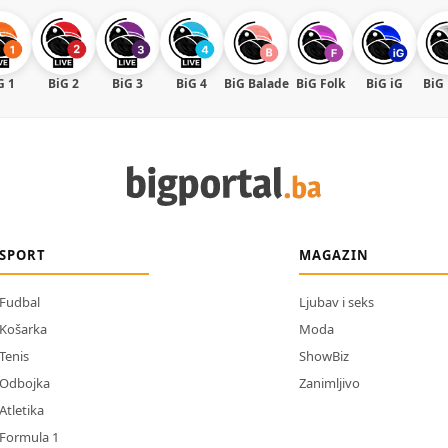
G 1
BiG 2
BiG 3
BiG 4
BiG Balade
BiG Folk
BiG iG
BiG
SPORT
MAGAZIN
Fudbal
Ljubav i seks
Košarka
Moda
Tenis
ShowBiz
Odbojka
Zanimljivo
Atletika
Formula 1