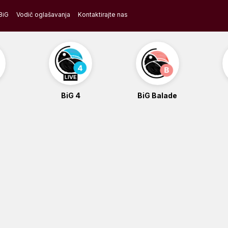
BiG
Vodič oglašavanja
Kontaktirajte nas
BiG 4
BiG Balade