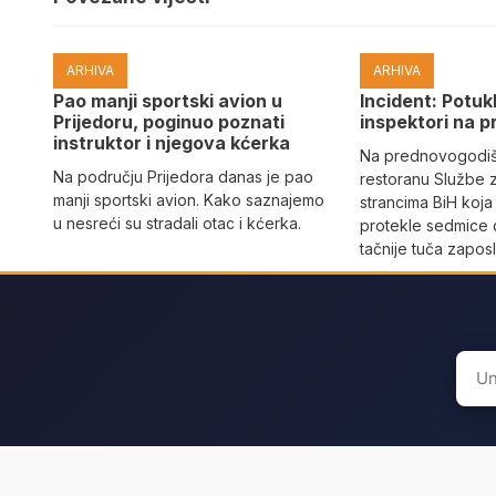
ARHIVA
ARHIVA
Pao manji sportski avion u
Incident: Potukl
Prijedoru, poginuo poznati
inspektori na p
instruktor i njegova kćerka
Na prednovogodišn
Na području Prijedora danas je pao
restoranu Službe 
manji sportski avion. Kako saznajemo
strancima BiH koja
u nesreći su stradali otac i kćerka.
protekle sedmice 
tačnije tuča zaposl
Sear
for: