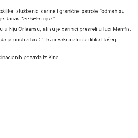
a pošiljke, službenici carine i granične patrole “odmah su
je danas “Si-Bi-Es njuz”.
u Nju Orleansu, ali su je carinici presreli u luci Memfis.
 da je unutra bio 51 lažni vakcinalni sertifikat lošeg
inacionih potvrda iz Kine.