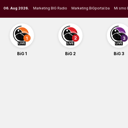
Skip
06. Aug 2026.
Marketing BIG Radio
Marketing BiGportal.ba
Mi smo 
to
content
BiG 1
BiG 2
BiG 3