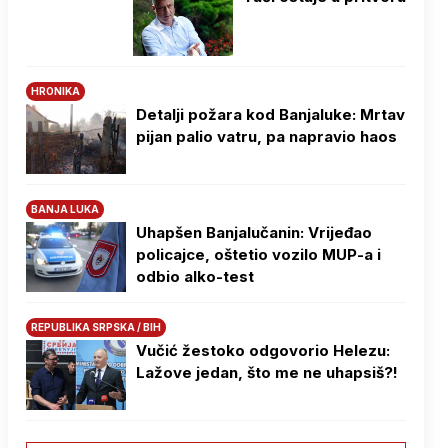
HRONIKA
Detalji požara kod Banjaluke: Mrtav
pijan palio vatru, pa napravio haos
BANJA LUKA
Uhapšen Banjalučanin: Vrijeđao
policajce, oštetio vozilo MUP-a i
odbio alko-test
REPUBLIKA SRPSKA / BIH
Vučić žestoko odgovorio Helezu:
Lažove jedan, što me ne uhapsiš?!