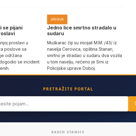
ARHIVA
i se pijani
Јedno lice smrtno stradalo u
roslavi
sudaru
joj proslavi u
Muškarac čiji su inicijali M.M. /43/ iz
za poslove sa
naselja Cerovica, opština Stanari,
 je održana
smrtno je stradao u sudaru dva vozila
dogodio se incident
u tom naselju, rečeno je Srni iz
enih.
Policijske uprave Doboj.
PRETRAŽITE PORTAL
ch
RADIO STANICE