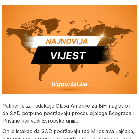
Palmer je za redakciju Glasa Amerike za BiH naglasio i
da SAD potpuno podržavaju proces dijaloga Beograda i
Prištine koji vodi Evropska unija.
On je istakao da SAD podržavaju rad Miroslava Lajčaka,
kao posebnog predstavnika EU, i da, istovremeno, žele