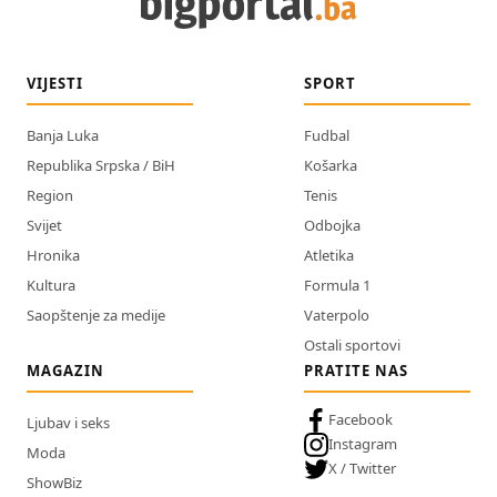
VIJESTI
SPORT
Banja Luka
Fudbal
Republika Srpska / BiH
Košarka
Region
Tenis
Svijet
Odbojka
Hronika
Atletika
Kultura
Formula 1
Saopštenje za medije
Vaterpolo
Ostali sportovi
MAGAZIN
PRATITE NAS
Facebook
Ljubav i seks
Instagram
Moda
X / Twitter
ShowBiz