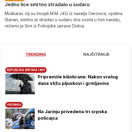
Јedno lice smrtno stradalo u sudaru
Muškarac čiji su inicijali M.M. /43/ iz naselja Cerovica, opština
Stanari, smrtno je stradao u sudaru dva vozila u tom naselju,
rečeno je Srni iz Policijske uprave Doboj.
TRENDING
NAJČITANIJE
REPUBLIKA SRPSKA / BIH
Pripremite kišobrane: Nakon vrelog
dana stižu pljuskovi i grmljavina
HRONIKA
Na Јarinju privedena tri srpska
policajca