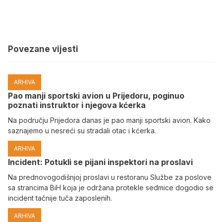
Povezane vijesti
ARHIVA
Pao manji sportski avion u Prijedoru, poginuo
poznati instruktor i njegova kćerka
Na području Prijedora danas je pao manji sportski avion. Kako
saznajemo u nesreći su stradali otac i kćerka.
ARHIVA
Incident: Potukli se pijani inspektori na proslavi
Na prednovogodišnjoj proslavi u restoranu Službe za poslove
sa strancima BiH koja je održana protekle sedmice dogodio se
incident tačnije tuča zaposlenih.
ARHIVA