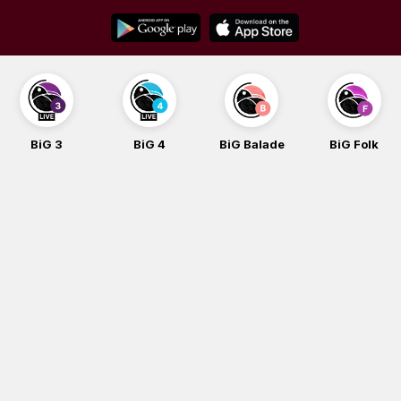
Skip
to
content
BiG 3
BiG 4
BiG Balade
BiG Folk