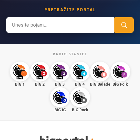
PRETRAŽITE PORTAL
Search
for:
RADIO STANICE
BiG 1
BiG 2
BiG 3
BiG 4
BiG Balade
BiG Folk
BiG iG
BiG Rock