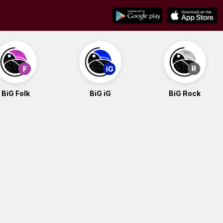
BiG Folk
BiG iG
BiG Rock