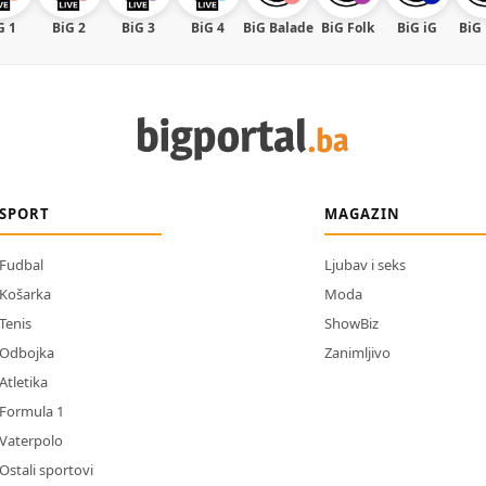
G 1
BiG 2
BiG 3
BiG 4
BiG Balade
BiG Folk
BiG iG
BiG
SPORT
MAGAZIN
Fudbal
Ljubav i seks
Košarka
Moda
Tenis
ShowBiz
Odbojka
Zanimljivo
Atletika
Formula 1
Vaterpolo
Ostali sportovi