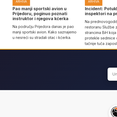
ARHIVA
ARHIVA
Pao manji sportski avion u
Incident: Potukl
Prijedoru, poginuo poznati
inspektori na p
instruktor i njegova kćerka
Na prednovogodišn
Na području Prijedora danas je pao
restoranu Službe 
manji sportski avion. Kako saznajemo
strancima BiH koja
u nesreći su stradali otac i kćerka.
protekle sedmice 
tačnije tuča zaposl
Sear
for: