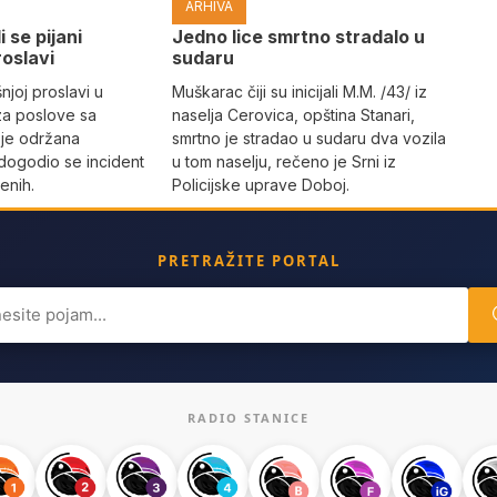
ARHIVA
i se pijani
Јedno lice smrtno stradalo u
roslavi
sudaru
joj proslavi u
Muškarac čiji su inicijali M.M. /43/ iz
za poslove sa
naselja Cerovica, opština Stanari,
 je održana
smrtno je stradao u sudaru dva vozila
dogodio se incident
u tom naselju, rečeno je Srni iz
enih.
Policijske uprave Doboj.
PRETRAŽITE PORTAL
ch
RADIO STANICE