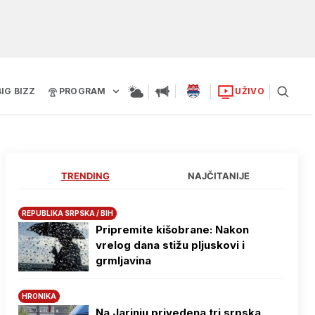
BIG BIZZ
PROGRAM
UŽIVO
TRENDING
NAJČITANIJE
REPUBLIKA SRPSKA / BIH
Pripremite kišobrane: Nakon
vrelog dana stižu pljuskovi i
grmljavina
HRONIKA
Na Јarinju privedena tri srpska