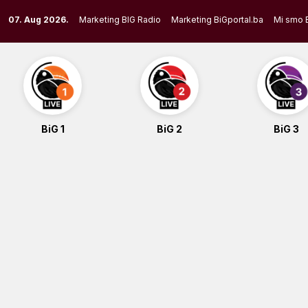
Skip
07. Aug 2026.
Marketing BIG Radio
Marketing BiGportal.ba
Mi smo 
to
content
BiG 1
BiG 2
BiG 3