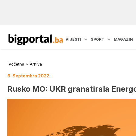
VIJESTI
SPORT
MAGAZIN
Početna
»
Arhiva
6. Septembra 2022.
Rusko MO: UKR granatirala Energo