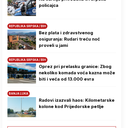
policajca
REPUBLIKA SRPSKA / BIH
Bez plata i zdravstvenog
osiguranja: Rudari treću noć
proveli u jami
REPUBLIKA SRPSKA / BIH
Oprez pri prelasku granice: Zbog
nekoliko komada voća kazna može
biti i veća od 13.000 evra
BANJA LUKA
Radovi izazvali haos: Kilometarske
kolone kod Prijedorske petlje