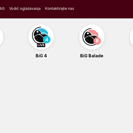
BiG
Vodič oglašavanja
Kontaktirajte nas
BiG 4
BiG Balade