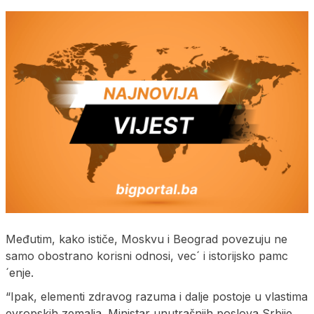
Međutim, kako ističe, Moskvu i Beograd povezuju ne
samo obostrano korisni odnosi, vec´ i istorijsko pamc
´enje.
“Ipak, elementi zdravog razuma i dalje postoje u vlastima
evropskih zemalja. Ministar unutrašnjih poslova Srbije