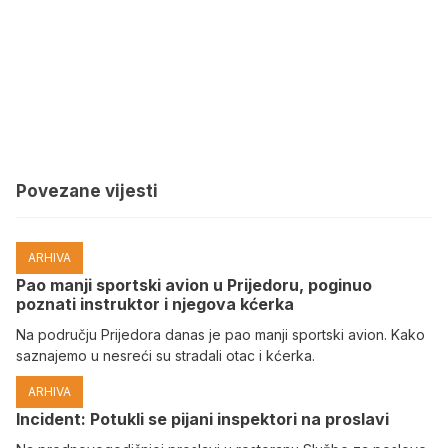
Povezane vijesti
ARHIVA
Pao manji sportski avion u Prijedoru, poginuo
poznati instruktor i njegova kćerka
Na području Prijedora danas je pao manji sportski avion. Kako
saznajemo u nesreći su stradali otac i kćerka.
ARHIVA
Incident: Potukli se pijani inspektori na proslavi