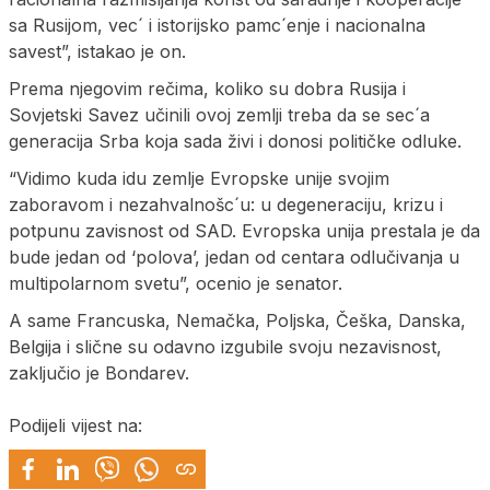
sa Rusijom, vec´ i istorijsko pamc´enje i nacionalna
savest”, istakao je on.
Prema njegovim rečima, koliko su dobra Rusija i
Sovjetski Savez učinili ovoj zemlji treba da se sec´a
generacija Srba koja sada živi i donosi političke odluke.
“Vidimo kuda idu zemlje Evropske unije svojim
zaboravom i nezahvalnošc´u: u degeneraciju, krizu i
potpunu zavisnost od SAD. Evropska unija prestala je da
bude jedan od ‘polova’, jedan od centara odlučivanja u
multipolarnom svetu”, ocenio je senator.
A same Francuska, Nemačka, Poljska, Češka, Danska,
Belgija i slične su odavno izgubile svoju nezavisnost,
zaključio je Bondarev.
Podijeli vijest na: