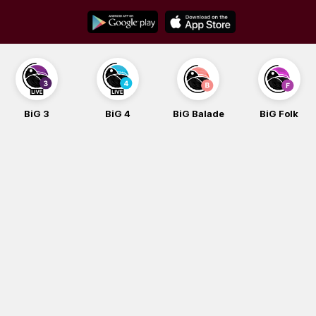
Skip
to
content
BiG 3
BiG 4
BiG Balade
BiG Folk