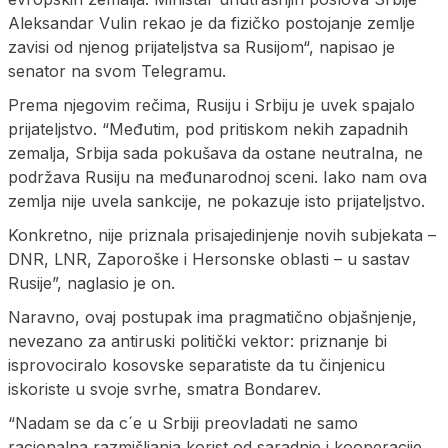
Aleksandar Vulin rekao je da fizičko postojanje zemlje
zavisi od njenog prijateljstva sa Rusijom“, napisao je
senator na svom Telegramu.
Prema njegovim rečima, Rusiju i Srbiju je uvek spajalo
prijateljstvo. “Međutim, pod pritiskom nekih zapadnih
zemalja, Srbija sada pokušava da ostane neutralna, ne
podržava Rusiju na međunarodnoj sceni. Iako nam ova
zemlja nije uvela sankcije, ne pokazuje isto prijateljstvo.
Konkretno, nije priznala prisajedinjenje novih subjekata –
DNR, LNR, Zaporoške i Hersonske oblasti – u sastav
Rusije”, naglasio je on.
Naravno, ovaj postupak ima pragmatično objašnjenje,
nevezano za antiruski politički vektor: priznanje bi
isprovociralo kosovske separatiste da tu činjenicu
iskoriste u svoje svrhe, smatra Bondarev.
“Nadam se da c´e u Srbiji preovladati ne samo
racionalna razmišljanja korist od saradnje i kooperacije