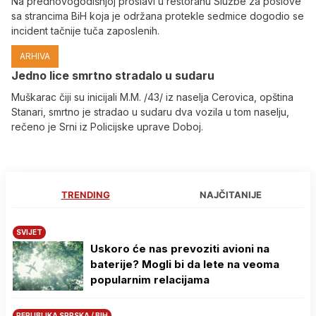
Na prednovogodišnjoj proslavi u restoranu Službe za poslove
sa strancima BiH koja je održana protekle sedmice dogodio se
incident tačnije tuča zaposlenih.
ARHIVA
Јedno lice smrtno stradalo u sudaru
Muškarac čiji su inicijali M.M. /43/ iz naselja Cerovica, opština
Stanari, smrtno je stradao u sudaru dva vozila u tom naselju,
rečeno je Srni iz Policijske uprave Doboj.
TRENDING
NAJČITANIJE
SVIJET
Uskoro će nas prevoziti avioni na
baterije? Mogli bi da lete na veoma
popularnim relacijama
REPUBLIKA SRPSKA / BIH