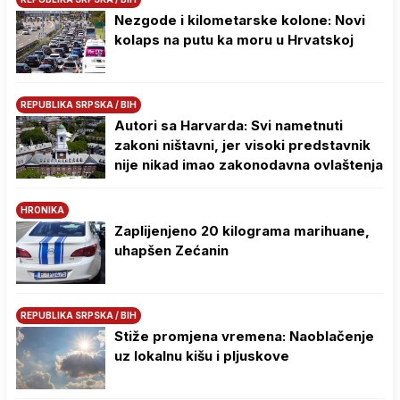
Nezgode i kilometarske kolone: Novi
kolaps na putu ka moru u Hrvatskoj
REPUBLIKA SRPSKA / BIH
Autori sa Harvarda: Svi nametnuti
zakoni ništavni, jer visoki predstavnik
nije nikad imao zakonodavna ovlaštenja
HRONIKA
Zaplijenjeno 20 kilograma marihuane,
uhapšen Zećanin
REPUBLIKA SRPSKA / BIH
Stiže promjena vremena: Naoblačenje
uz lokalnu kišu i pljuskove