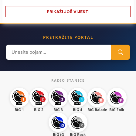
PRIKAŽI JOŠ VIJESTI
PRETRAŽITE PORTAL
Search
for:
RADIO STANICE
BiG 1
BiG 2
BiG 3
BiG 4
BiG Balade
BiG Folk
BiG iG
BiG Rock