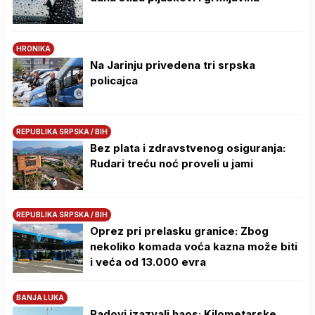
HRONIKA
Na Јarinju privedena tri srpska
policajca
REPUBLIKA SRPSKA / BIH
Bez plata i zdravstvenog osiguranja:
Rudari treću noć proveli u jami
REPUBLIKA SRPSKA / BIH
Oprez pri prelasku granice: Zbog
nekoliko komada voća kazna može biti
i veća od 13.000 evra
BANJA LUKA
Radovi izazvali haos: Kilometarske