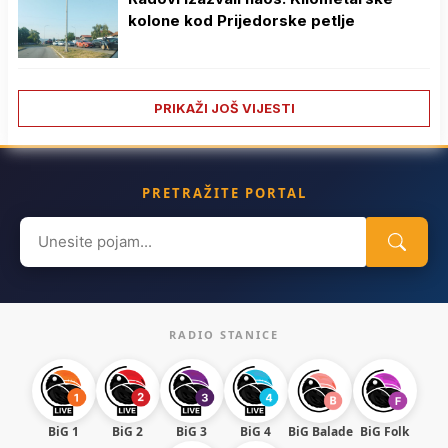
kolone kod Prijedorske petlje
PRIKAŽI JOŠ VIJESTI
PRETRAŽITE PORTAL
Search
for:
RADIO STANICE
BiG 1
BiG 2
BiG 3
BiG 4
BiG Balade
BiG Folk