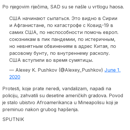
Po njegovim riječima, SAD su se našle u vrtlogu haosa.
США начинают сыпаться. Это видно в Сирии
и Афганистане, по катастрофе с Ковид-19 в
самих США, по неспособности помочь европ.
союзникам в пик пандемии, по истеричным,
но невнятным обвинениям в адрес Китая, по
расовому бунту, по внутреннему расколу.
США вступили во время сумятицы.
— Alexey K. Pushkov (@Alexey_Pushkov)
June 1,
2020
Protesti, koje prate neredi, vandalizam, napadi na
policiju, zahvatili su desetine američkih gradova. Povod
je stalo ubistvo Afroamerikanca u Mineapolisu koji je
preminuo nakon grubog hapšenja.
SPUTNIK