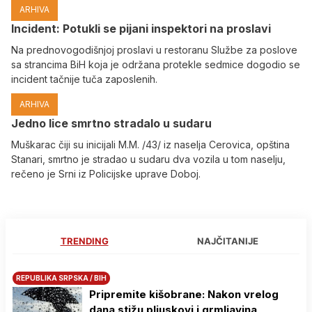
ARHIVA
Incident: Potukli se pijani inspektori na proslavi
Na prednovogodišnjoj proslavi u restoranu Službe za poslove
sa strancima BiH koja je održana protekle sedmice dogodio se
incident tačnije tuča zaposlenih.
ARHIVA
Јedno lice smrtno stradalo u sudaru
Muškarac čiji su inicijali M.M. /43/ iz naselja Cerovica, opština
Stanari, smrtno je stradao u sudaru dva vozila u tom naselju,
rečeno je Srni iz Policijske uprave Doboj.
TRENDING
NAJČITANIJE
REPUBLIKA SRPSKA / BIH
Pripremite kišobrane: Nakon vrelog
dana stižu pljuskovi i grmljavina