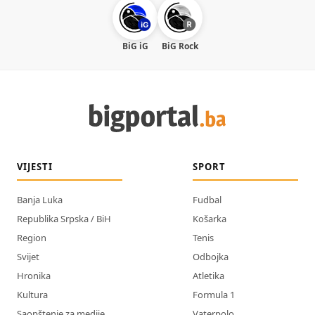
BiG iG
BiG Rock
VIJESTI
SPORT
Banja Luka
Fudbal
Republika Srpska / BiH
Košarka
Region
Tenis
Svijet
Odbojka
Hronika
Atletika
Kultura
Formula 1
Saopštenje za medije
Vaterpolo