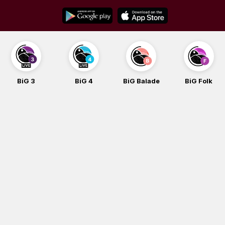
Skip
to
content
BiG 3
BiG 4
BiG Balade
BiG Folk