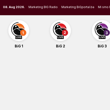
Skip
08. Aug 2026.
Marketing BIG Radio
Marketing BiGportal.ba
Mi smo 
to
content
BiG 1
BiG 2
BiG 3