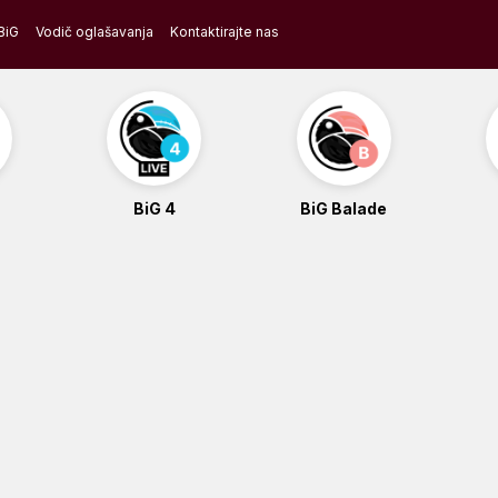
BiG
Vodič oglašavanja
Kontaktirajte nas
BiG 4
BiG Balade