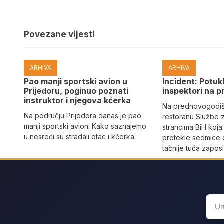
Povezane vijesti
ARHIVA
ARHIVA
Pao manji sportski avion u
Incident: Potukl
Prijedoru, poginuo poznati
inspektori na p
instruktor i njegova kćerka
Na prednovogodišn
Na području Prijedora danas je pao
restoranu Službe 
manji sportski avion. Kako saznajemo
strancima BiH koja
u nesreći su stradali otac i kćerka.
protekle sedmice 
tačnije tuča zaposl
Sear
for: