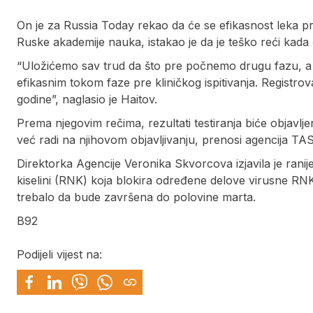
On je za Russia Today rekao da će se efikasnost leka pro
Ruske akademije nauka, istakao je da je teško reći kada će
“Uložićemo sav trud da što pre počnemo drugu fazu, a z
efikasnim tokom faze pre kliničkog ispitivanja. Regist
godine”, naglasio je Haitov.
Prema njegovim rečima, rezultati testiranja biće objavlj
već radi na njihovom objavljivanju, prenosi agencija TA
Direktorka Agencije Veronika Skvorcova izjavila je ranij
kiselini (RNK) koja blokira određene delove virusne RNK. 
trebalo da bude završena do polovine marta.
B92
Podijeli vijest na: