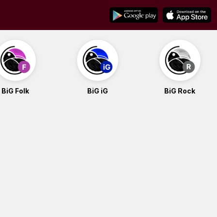
BiG Folk
BiG iG
BiG Rock