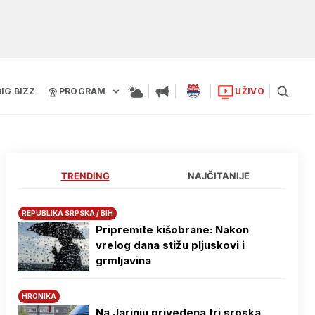
BIG BIZZ
PROGRAM
UŽIVO
TRENDING
NAJČITANIJE
REPUBLIKA SRPSKA / BIH
Pripremite kišobrane: Nakon
vrelog dana stižu pljuskovi i
grmljavina
HRONIKA
Na Јarinju privedena tri srpska