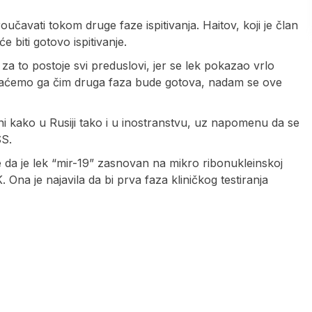
učavati tokom druge faze ispitivanja. Haitov, koji je član
 biti gotovo ispitivanje.
a to postoje svi preduslovi, jer se lek pokazao vrlo
rovaćemo ga čim druga faza bude gotova, nadam se ove
eni kako u Rusiji tako i u inostranstvu, uz napomenu da se
SS.
e da je lek “mir-19” zasnovan na mikro ribonukleinskoj
Ona je najavila da bi prva faza kliničkog testiranja