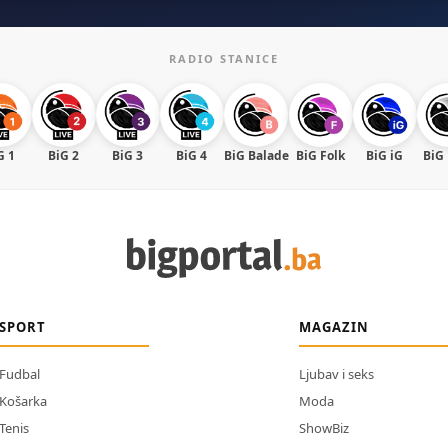
RADIO STANICE
G 1
BiG 2
BiG 3
BiG 4
BiG Balade
BiG Folk
BiG iG
BiG
SPORT
MAGAZIN
Fudbal
Ljubav i seks
Košarka
Moda
Tenis
ShowBiz