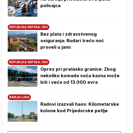
policajca
REPUBLIKA SRPSKA / BIH
Bez plata i zdravstvenog
osiguranja: Rudari treću noć
proveli u jami
REPUBLIKA SRPSKA / BIH
Oprez pri prelasku granice: Zbog
nekoliko komada voća kazna može
biti i veća od 13.000 evra
BANJA LUKA
Radovi izazvali haos: Kilometarske
kolone kod Prijedorske petlje