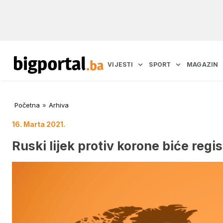
VIJESTI
SPORT
MAGAZIN
Početna
»
Arhiva
16. Marta 2021.
Ruski lijek protiv korone biće reg