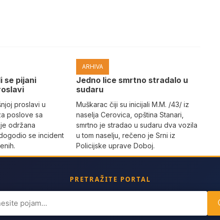
ARHIVA
i se pijani
Јedno lice smrtno stradalo u
roslavi
sudaru
joj proslavi u
Muškarac čiji su inicijali M.M. /43/ iz
za poslove sa
naselja Cerovica, opština Stanari,
 je održana
smrtno je stradao u sudaru dva vozila
dogodio se incident
u tom naselju, rečeno je Srni iz
enih.
Policijske uprave Doboj.
PRETRAŽITE PORTAL
ch