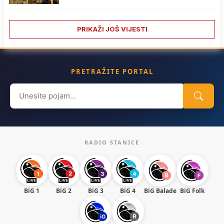
PRIKAŽI JOŠ VIJESTI
PRETRAŽITE PORTAL
Search
for:
RADIO STANICE
BiG 1
BiG 2
BiG 3
BiG 4
BiG Balade
BiG Folk