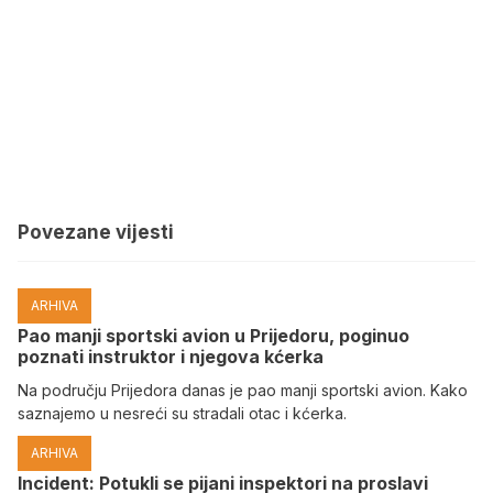
Povezane vijesti
ARHIVA
Pao manji sportski avion u Prijedoru, poginuo
poznati instruktor i njegova kćerka
Na području Prijedora danas je pao manji sportski avion. Kako
saznajemo u nesreći su stradali otac i kćerka.
ARHIVA
Incident: Potukli se pijani inspektori na proslavi