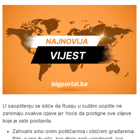
U saopštenju se ističe da Rusiju u suštini uopšte ne
zanimaju ovakve izjave jer hoće da postigne sve ciljeve
koje je sebi postavila.
Zahvalni smo onim političarima i običnim građanima
BiH, a ima ih više, koji dijele naši vrijednosti, koji