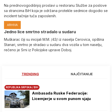
Na prednovogodišnjoj proslavi u restoranu Službe za poslove
sa strancima BiH koja je održana protekle sedmice dogodio se
incident tačnije tuča zaposlenih.
ARHIVA
Јedno lice smrtno stradalo u sudaru
Muškarac čiji su inicijali M.M. /43/ iz naselja Cerovica, opština
Stanari, smrtno je stradao u sudaru dva vozila u tom naselju,
rečeno je Srni iz Policijske uprave Doboj.
TRENDING
NAJČITANIJE
REPUBLIKA SRPSKA / BIH
Ambasada Ruske Federacije:
Licemjerje u svom punom sjaju