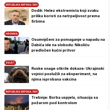
REPUBLIKA SRPSKA / BIH
Dodik: Helez ekstremista koji svaku
priliku koristi za netrpeljivost prema
Srbima
HRONIKA
Osumnjičeni za pomaganje u napadu na
Dabića ide na slobodu: Nikoliću
predložen kućni pritvor
SVIJET
Ruske snage otkrile dokaze: Ukrajinski
vojnici poslužili za eksperiment, na
njima isprobana vakcina
REPUBLIKA SRPSKA / BIH
Trebinje: Borba uspjela, situacija sa
požarom pod kontrolom