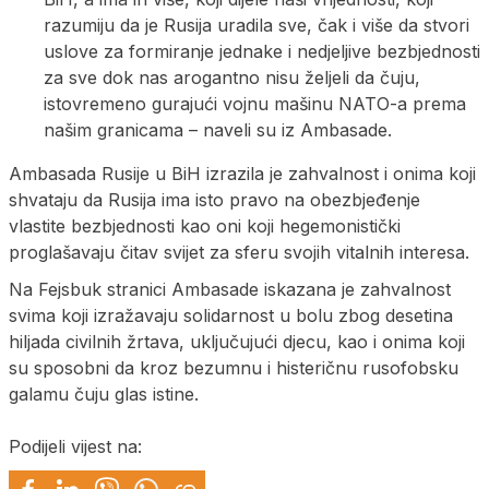
razumiju da je Rusija uradila sve, čak i više da stvori
uslove za formiranje jednake i nedjeljive bezbjednosti
za sve dok nas arogantno nisu željeli da čuju,
istovremeno gurajući vojnu mašinu NATO-a prema
našim granicama – naveli su iz Ambasade.
Ambasada Rusije u BiH izrazila je zahvalnost i onima koji
shvataju da Rusija ima isto pravo na obezbjeđenje
vlastite bezbjednosti kao oni koji hegemonistički
proglašavaju čitav svijet za sferu svojih vitalnih interesa.
Na Fejsbuk stranici Ambasade iskazana je zahvalnost
svima koji izražavaju solidarnost u bolu zbog desetina
hiljada civilnih žrtava, uključujući djecu, kao i onima koji
su sposobni da kroz bezumnu i histeričnu rusofobsku
galamu čuju glas istine.
Podijeli vijest na: