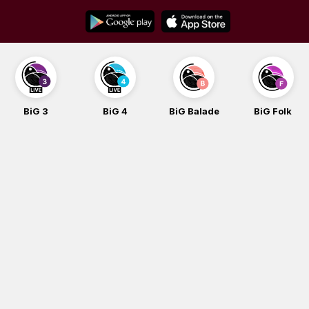
Skip
to
content
BiG 3
BiG 4
BiG Balade
BiG Folk