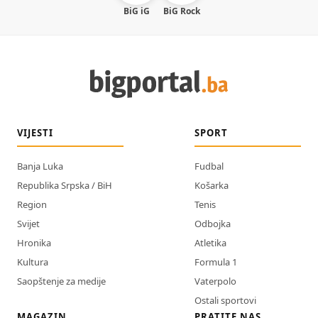
BiG iG
BiG Rock
VIJESTI
SPORT
Banja Luka
Fudbal
Republika Srpska / BiH
Košarka
Region
Tenis
Svijet
Odbojka
Hronika
Atletika
Kultura
Formula 1
Saopštenje za medije
Vaterpolo
Ostali sportovi
MAGAZIN
PRATITE NAS