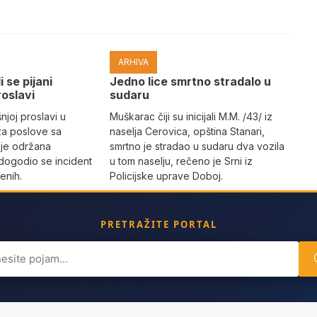
ARHIVA
i se pijani
Јedno lice smrtno stradalo u
roslavi
sudaru
joj proslavi u
Muškarac čiji su inicijali M.M. /43/ iz
za poslove sa
naselja Cerovica, opština Stanari,
 je održana
smrtno je stradao u sudaru dva vozila
dogodio se incident
u tom naselju, rečeno je Srni iz
enih.
Policijske uprave Doboj.
PRETRAŽITE PORTAL
ch