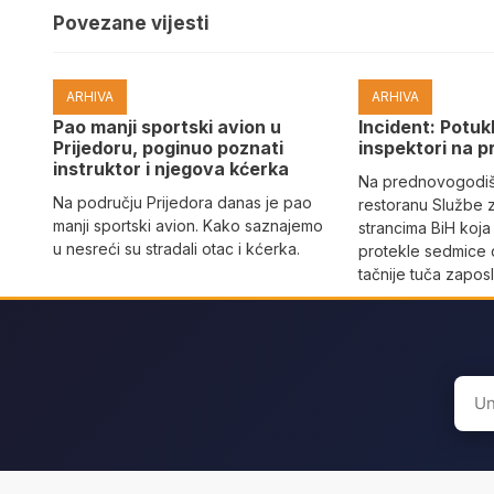
Povezane vijesti
ARHIVA
ARHIVA
Pao manji sportski avion u
Incident: Potukl
Prijedoru, poginuo poznati
inspektori na p
instruktor i njegova kćerka
Na prednovogodišn
Na području Prijedora danas je pao
restoranu Službe 
manji sportski avion. Kako saznajemo
strancima BiH koja
u nesreći su stradali otac i kćerka.
protekle sedmice 
tačnije tuča zaposl
Sear
for: