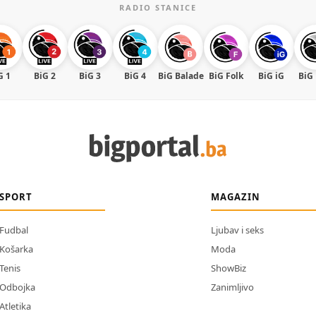
RADIO STANICE
G 1
BiG 2
BiG 3
BiG 4
BiG Balade
BiG Folk
BiG iG
BiG
SPORT
MAGAZIN
Fudbal
Ljubav i seks
Košarka
Moda
Tenis
ShowBiz
Odbojka
Zanimljivo
Atletika