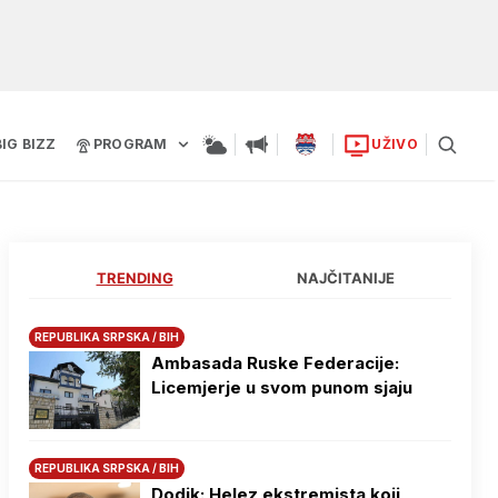
BIG BIZZ
PROGRAM
UŽIVO
TRENDING
NAJČITANIJE
REPUBLIKA SRPSKA / BIH
Ambasada Ruske Federacije:
Licemjerje u svom punom sjaju
REPUBLIKA SRPSKA / BIH
Dodik: Helez ekstremista koji