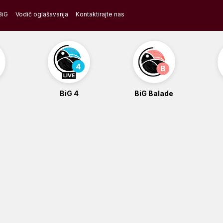
BiG
Vodič oglašavanja
Kontaktirajte nas
BiG 4
BiG Balade