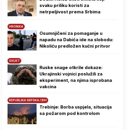
svaku priliku koristi za
netrpeljivost prema Srbima
HRONIKA
Osumnjičeni za pomaganje u
napadu na Dabića ide na slobodu:
Nikoliću predložen kućni pritvor
SVIJET
Ruske snage otkrile dokaze:
Ukrajinski vojnici poslužili za
eksperiment, na njima isprobana
vakcina
REPUBLIKA SRPSKA / BIH
Trebinje: Borba uspjela, situacija
sa požarom pod kontrolom