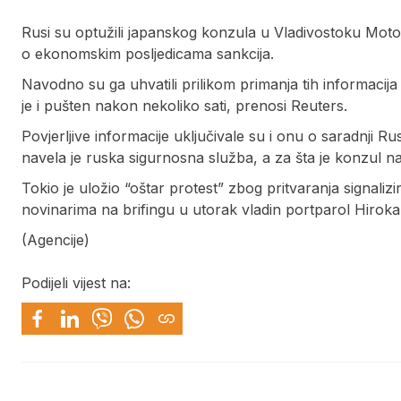
Rusi su optužili japanskog konzula u Vladivostoku Motok
o ekonomskim posljedicama sankcija.
Navodno su ga uhvatili prilikom primanja tih informac
je i pušten nakon nekoliko sati, prenosi Reuters.
Povjerljive informacije uključivale su i onu o saradnji R
navela je ruska sigurnosna služba, a za šta je konzul
Tokio je uložio “oštar protest” zbog pritvaranja signalizi
novinarima na brifingu u utorak vladin portparol Hirok
(Agencije)
Podijeli vijest na: