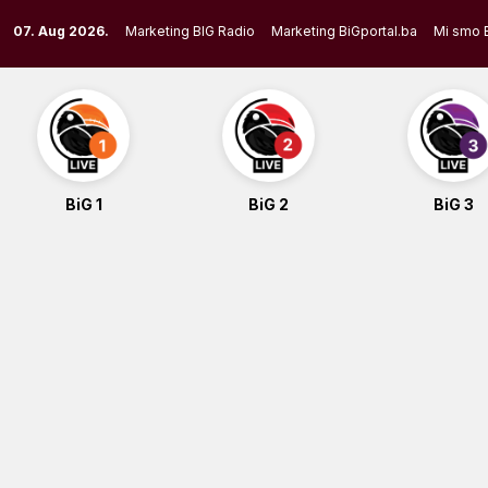
Skip
07. Aug 2026.
Marketing BIG Radio
Marketing BiGportal.ba
Mi smo 
to
content
BiG 1
BiG 2
BiG 3