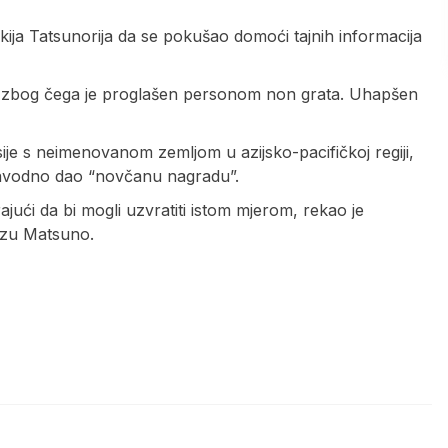
ija Tatsunorija da se pokušao domoći tajnih informacija
ija zbog čega je proglašen personom non grata. Uhapšen
usije s neimenovanom zemljom u azijsko-pacifičkoj regiji,
 navodno dao “novčanu nagradu”.
rajući da bi mogli uzvratiti istom mjerom, rekao je
azu Matsuno.