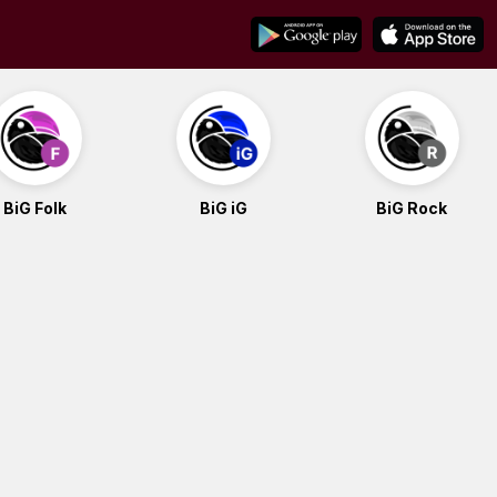
BiG Folk
BiG iG
BiG Rock