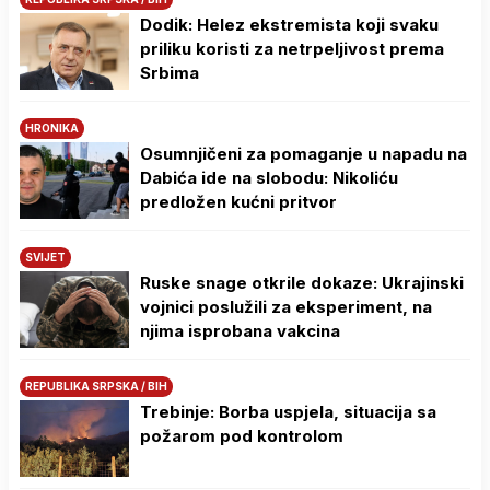
Dodik: Helez ekstremista koji svaku
priliku koristi za netrpeljivost prema
Srbima
HRONIKA
Osumnjičeni za pomaganje u napadu na
Dabića ide na slobodu: Nikoliću
predložen kućni pritvor
SVIJET
Ruske snage otkrile dokaze: Ukrajinski
vojnici poslužili za eksperiment, na
njima isprobana vakcina
REPUBLIKA SRPSKA / BIH
Trebinje: Borba uspjela, situacija sa
požarom pod kontrolom