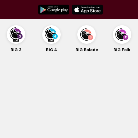
Skip
to
content
BiG 3
BiG 4
BiG Balade
BiG Folk