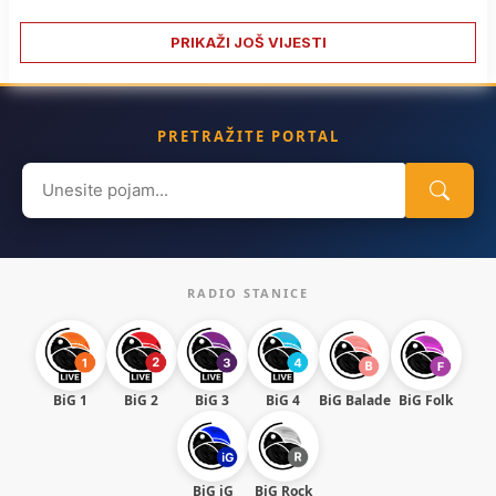
PRIKAŽI JOŠ VIJESTI
PRETRAŽITE PORTAL
Search
for:
RADIO STANICE
BiG 1
BiG 2
BiG 3
BiG 4
BiG Balade
BiG Folk
BiG iG
BiG Rock