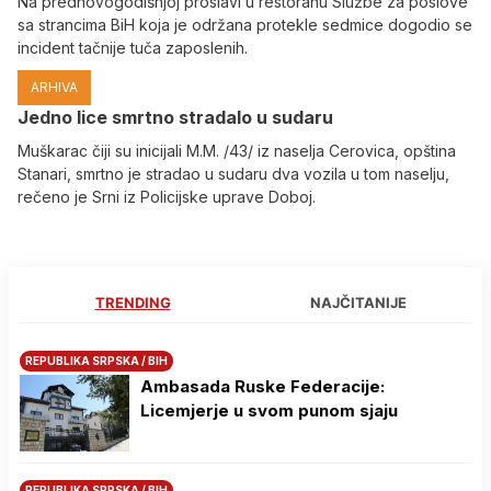
Na prednovogodišnjoj proslavi u restoranu Službe za poslove
sa strancima BiH koja je održana protekle sedmice dogodio se
incident tačnije tuča zaposlenih.
ARHIVA
Јedno lice smrtno stradalo u sudaru
Muškarac čiji su inicijali M.M. /43/ iz naselja Cerovica, opština
Stanari, smrtno je stradao u sudaru dva vozila u tom naselju,
rečeno je Srni iz Policijske uprave Doboj.
TRENDING
NAJČITANIJE
REPUBLIKA SRPSKA / BIH
Ambasada Ruske Federacije:
Licemjerje u svom punom sjaju
REPUBLIKA SRPSKA / BIH