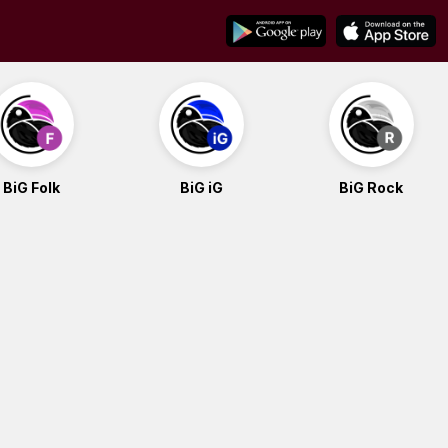
BiG Folk
BiG iG
BiG Rock