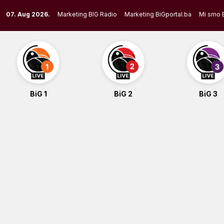
Skip
07. Aug 2026.
Marketing BIG Radio
Marketing BiGportal.ba
Mi smo 
to
content
BiG 1
BiG 2
BiG 3