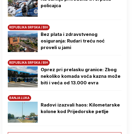
policajca
REPUBLIKA SRPSKA / BIH
Bez plata i zdravstvenog
osiguranja: Rudari treću noć
proveli u jami
REPUBLIKA SRPSKA / BIH
Oprez pri prelasku granice: Zbog
nekoliko komada voća kazna može
biti i veća od 13.000 evra
BANJA LUKA
Radovi izazvali haos: Kilometarske
kolone kod Prijedorske petlje