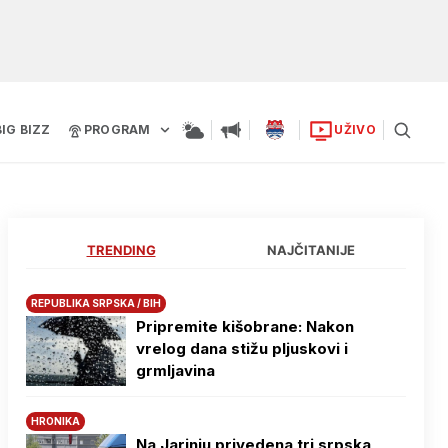
BIG BIZZ
PROGRAM
UŽIVO
TRENDING
NAJČITANIJE
REPUBLIKA SRPSKA / BIH
Pripremite kišobrane: Nakon
vrelog dana stižu pljuskovi i
grmljavina
HRONIKA
Na Јarinju privedena tri srpska