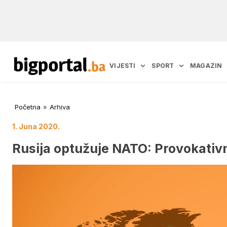
VIJESTI
SPORT
MAGAZIN
Početna
»
Arhiva
1. Juna 2020.
Rusija optužuje NATO: Provokativn