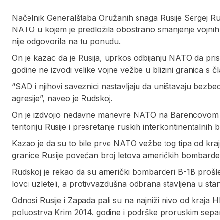
Načelnik Generalštaba Oružanih snaga Rusije Sergej Ru
NATO u kojem je predložila obostrano smanjenje vojnih a
nije odgovorila na tu ponudu.
On je kazao da je Rusija, uprkos odbijanju NATO da prist
godine ne izvodi velike vojne vežbe u blizini granica s č
“SAD i njihovi saveznici nastavljaju da uništavaju be
agresije”, naveo je Rudskoj.
On je izdvojio nedavne manevre NATO na Barencovom mo
teritoriju Rusije i presretanje ruskih interkontinentalnih b
Kazao je da su to bile prve NATO vežbe tog tipa od kraja
granice Rusije povećan broj letova američkih bombarde
Rudskoj je rekao da su američki bombarderi B-1B prošle n
lovci uzleteli, a protivvazdušna odbrana stavljena u stan
Odnosi Rusije i Zapada pali su na najniži nivo od kraja 
poluostrva Krim 2014. godine i podrške proruskim separa