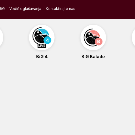
BiG
Vodič oglašavanja
Kontaktirajte nas
BiG 4
BiG Balade