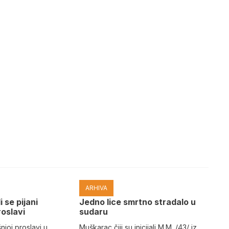
ARHIVA
i se pijani
Јedno lice smrtno stradalo u
roslavi
sudaru
joj proslavi u
Muškarac čiji su inicijali M.M. /43/ iz