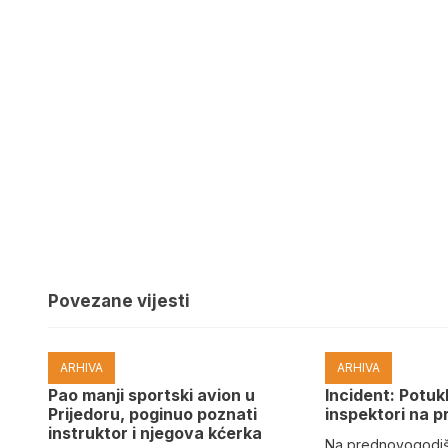
Povezane vijesti
ARHIVA
ARHIVA
Pao manji sportski avion u
Incident: Potukl
Prijedoru, poginuo poznati
inspektori na p
instruktor i njegova kćerka
Na prednovogodišn