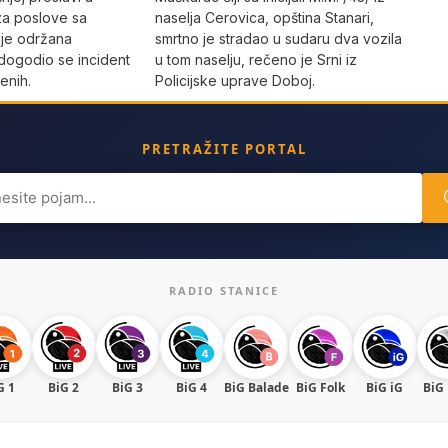
za poslove sa
naselja Cerovica, opština Stanari,
 je održana
smrtno je stradao u sudaru dva vozila
dogodio se incident
u tom naselju, rečeno je Srni iz
enih.
Policijske uprave Doboj.
PRETRAŽITE PORTAL
ch
RADIO STANICE
G 1
BiG 2
BiG 3
BiG 4
BiG Balade
BiG Folk
BiG iG
BiG