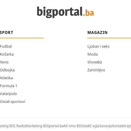
SPORT
MAGAZIN
Fudbal
Ljubav i seks
Košarka
Moda
Tenis
ShowBiz
Odbojka
Zanimljivo
Atletika
Formula 1
Vaterpolo
Ostali sportovi
eting BIG Radio
Marketing BIGportal.ba
Mi smo BIG
Vodič oglašavanja
Kontaktiraj