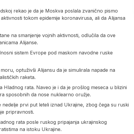
dskoj rekao je da je Moskva poslala zvanično pismo
ktivnosti tokom epidemije koronavirusa, ali da Alijansa
ane na smanjenje vojnih aktivnosti, odlučila da ove
lanicama Alijanse.
zbednosni sistem Evrope pod maskom navodne ruske
ru, optuživši Alijansu da je simulirala napade na
alističkih raketa.
 Hladnog rata. Naveo je i da je prošlog meseca u blizini
ra sposobnih da nose nuklearno oružje.
edelje prvi put leteli iznad Ukrajine, zbog čega su ruski
je pripravnosti.
Hladnog rata posle ruskog pripajanja ukrajinskog
tistima na istoku Ukrajine.