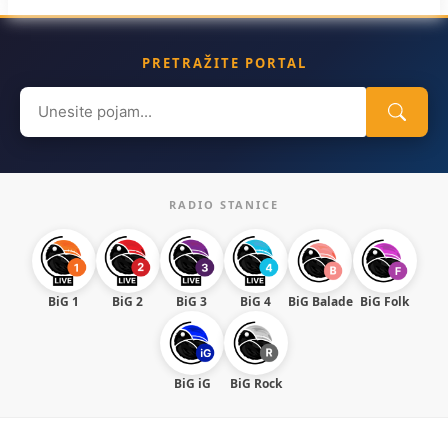
PRETRAŽITE PORTAL
Search
for:
RADIO STANICE
BiG 1
BiG 2
BiG 3
BiG 4
BiG Balade
BiG Folk
BiG iG
BiG Rock