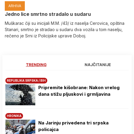
ARHIVA
Јedno lice smrtno stradalo u sudaru
Muškarac čiji su inicijali M.M. /43/ iz naselja Cerovica, opština
Stanari, smrtno je stradao u sudaru dva vozila u tom naselju,
rečeno je Srni iz Policijske uprave Doboj.
TRENDING
NAJČITANIJE
REPUBLIKA SRPSKA / BIH
Pripremite kišobrane: Nakon vrelog
dana stižu pljuskovi i grmljavina
HRONIKA
Na Јarinju privedena tri srpska
policajca