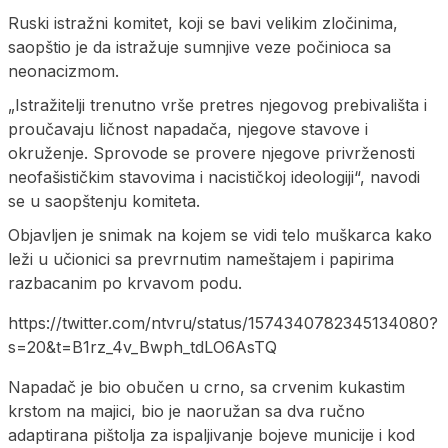
Ruski istražni komitet, koji se bavi velikim zločinima,
saopštio je da istražuje sumnjive veze počinioca sa
neonacizmom.
„Istražitelji trenutno vrše pretres njegovog prebivališta i
proučavaju ličnost napadača, njegove stavove i
okruženje. Sprovode se provere njegove privrženosti
neofašističkim stavovima i nacističkoj ideologiji“, navodi
se u saopštenju komiteta.
Objavljen je snimak na kojem se vidi telo muškarca kako
leži u učionici sa prevrnutim nameštajem i papirima
razbacanim po krvavom podu.
https://twitter.com/ntvru/status/1574340782345134080?
s=20&t=B1rz_4v_Bwph_tdLO6AsTQ
Napadač je bio obučen u crno, sa crvenim kukastim
krstom na majici, bio je naoružan sa dva ručno
adaptirana pištolja za ispaljivanje bojeve municije i kod