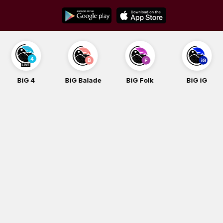
Skip
to
content
BiG 4
BiG Balade
BiG Folk
BiG iG