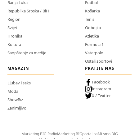
Banja Luka
Fudbal
Republika Srpska / BiH
Košarka
Region
Tenis
Svijet
Odbojka
Hronika
Atletika
Kultura
Formula 1
Saopštenje za medije
Vaterpolo
Ostali sportovi
MAGAZIN
PRATITE NAS
Facebook
Ljubav i seks
Instagram
Moda
X / Twitter
ShowBiz
Zanimljivo
Marketing BIG Radio
Marketing BIGportal.ba
Mi smo BIG