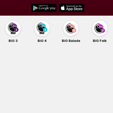
Skip
to
content
BiG 3
BiG 4
BiG Balade
BiG Folk