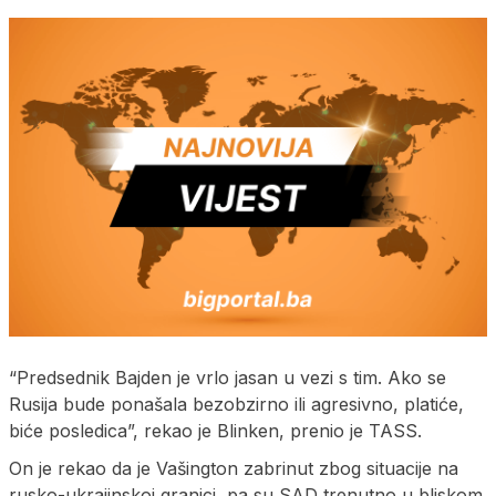
“Predsednik Bajden je vrlo jasan u vezi s tim. Ako se
Rusija bude ponašala bezobzirno ili agresivno, platiće,
biće posledica”, rekao je Blinken, prenio je TASS.
On je rekao da je Vašington zabrinut zbog situacije na
rusko-ukrajinskoj granici, pa su SAD trenutno u bliskom