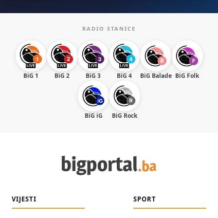
RADIO STANICE
BiG 1
BiG 2
BiG 3
BiG 4
BiG Balade
BiG Folk
BiG iG
BiG Rock
VIJESTI
SPORT