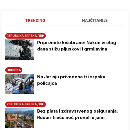
TRENDING
NAJČITANIJE
REPUBLIKA SRPSKA / BIH
Pripremite kišobrane: Nakon vrelog
dana stižu pljuskovi i grmljavina
HRONIKA
Na Јarinju privedena tri srpska
policajca
REPUBLIKA SRPSKA / BIH
Bez plata i zdravstvenog osiguranja:
Rudari treću noć proveli u jami