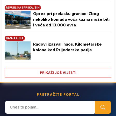
REPUBLIKA SRPSKA / BIH
Oprez pri prelasku granice: Zbog
nekoliko komada voća kazna može biti
i veća od 13.000 evra
BANJA LUKA
Radovi izazvali haos: Kilometarske
kolone kod Prijedorske petlje
PRIKAŽI JOŠ VIJESTI
PRETRAŽITE PORTAL
Search
for: