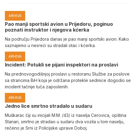
ARHIVA
Pao manji sportski avion u Prijedoru, poginuo
poznati instruktor i njegova kćerka
Na području Prijedora danas je pao manji sportski avion. Kako
saznajemo u nesreći su stradali otac i kćerka.
ARHIVA
Incident: Potukli se pijani inspektori na proslavi
Na prednovogodišnjoj proslavi u restoranu Službe za poslove
sa strancima BiH koja je održana protekle sedmice dogodio se
incident tačnije tuča zaposlenih.
ARHIVA
Јedno lice smrtno stradalo u sudaru
Muškarac čiji su inicijali M.M. /43/ iz naselja Cerovica, opština
Stanari, smrtno je stradao u sudaru dva vozila u tom naselju,
rečeno je Srni iz Policijske uprave Doboj.