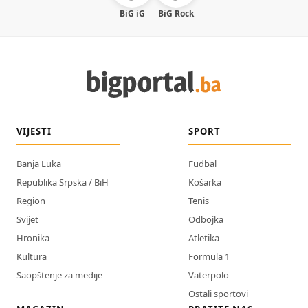
BiG iG
BiG Rock
VIJESTI
SPORT
Banja Luka
Fudbal
Republika Srpska / BiH
Košarka
Region
Tenis
Svijet
Odbojka
Hronika
Atletika
Kultura
Formula 1
Saopštenje za medije
Vaterpolo
Ostali sportovi