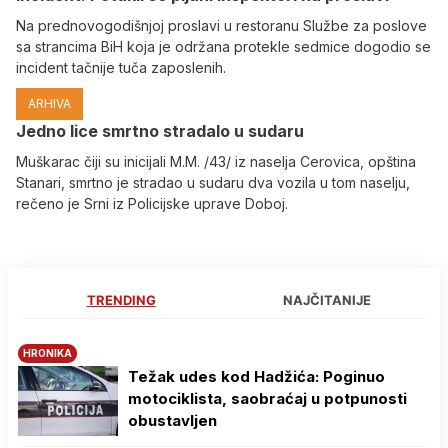
Na prednovogodišnjoj proslavi u restoranu Službe za poslove
sa strancima BiH koja je održana protekle sedmice dogodio se
incident tačnije tuča zaposlenih.
ARHIVA
Јedno lice smrtno stradalo u sudaru
Muškarac čiji su inicijali M.M. /43/ iz naselja Cerovica, opština
Stanari, smrtno je stradao u sudaru dva vozila u tom naselju,
rečeno je Srni iz Policijske uprave Doboj.
TRENDING
NAJČITANIJE
HRONIKA
Težak udes kod Hadžića: Poginuo
motociklista, saobraćaj u potpunosti
obustavljen