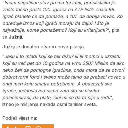
“
Imam negativan stav prema toj ideji, populistička je.
Zašto tačno posle 100. igrača na ATP listi? Znači 99.
igrač planete će da pomaže, a 101. da dobija novac. Ko
određuje iznos koji igrači moraju da daju? I što je
najvažnije, kome pomažemo? Koji su kriterijumi?
“, pita
se
Južnji
.
Južnji je dodatno otvorio nova pitanja.
“
Jesu li to mladi koji se tek dižu? Ili Ili momci u uzrastu
koji su već pet do 10 godina na vrhu 250? Mislim da ako
neko želi da pomogne igračima, onda mora da se otvori
dobrotvorni fond i svako može tamo da prebaci novac u
onoj meri koju smatra potrebnom. A obavezati sve
igrače, jednostavno samo zato što su visoko
pozicionirani, da plate, čini mi se da to nije u redu
“,
izneo je mišljenje nekada osmi teniser sveta.
Podijeli vijest na: