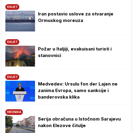
SVIJET
Iran postavio uslove za otvaranje
Ormuskog moreuza
SVIJET
Požar u Italjiji, evakuisani turisti i
stanovnici
SVIJET
Medvedev: Ursulu fon der Lajen ne
zanima Evropa, samo sankcije i
banderovska klika
HRONIKA
Serija obračuna u Istočnom Sarajevu
nakon Elezove čitulje