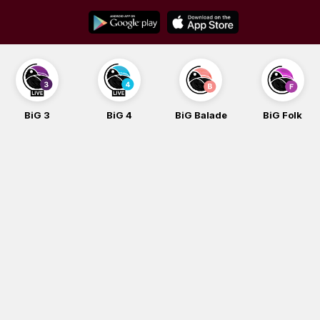
Skip
to
content
BiG 4
BiG Balade
BiG Folk
BiG iG