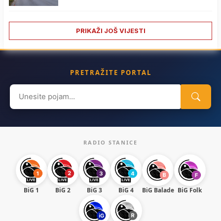
PRIKAŽI JOŠ VIJESTI
PRETRAŽITE PORTAL
Search
for:
RADIO STANICE
BiG 1
BiG 2
BiG 3
BiG 4
BiG Balade
BiG Folk