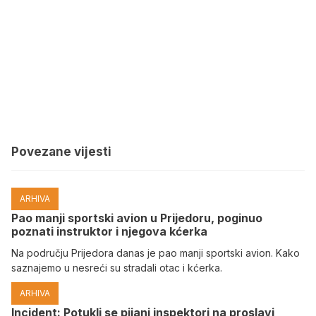
Povezane vijesti
ARHIVA
Pao manji sportski avion u Prijedoru, poginuo
poznati instruktor i njegova kćerka
Na području Prijedora danas je pao manji sportski avion. Kako
saznajemo u nesreći su stradali otac i kćerka.
ARHIVA
Incident: Potukli se pijani inspektori na proslavi