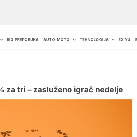
BIG PREPORUKA
AUTO-MOTO
TEHNOLOGIJA
EX YU
0% za tri – zasluženo igrač nedelje