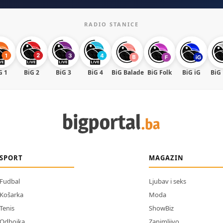
RADIO STANICE
G 1
BiG 2
BiG 3
BiG 4
BiG Balade
BiG Folk
BiG iG
BiG
SPORT
MAGAZIN
Fudbal
Ljubav i seks
Košarka
Moda
Tenis
ShowBiz
Odbojka
Zanimljivo