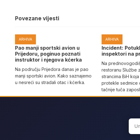
Povezane vijesti
ARHIVA
ARHIVA
Pao manji sportski avion u
Incident: Potukl
Prijedoru, poginuo poznati
inspektori na p
instruktor i njegova kćerka
Na prednovogodišn
Na području Prijedora danas je pao
restoranu Službe 
manji sportski avion. Kako saznajemo
strancima BiH koja
u nesreći su stradali otac i kćerka.
protekle sedmice 
tačnije tuča zaposl
Sear
for: