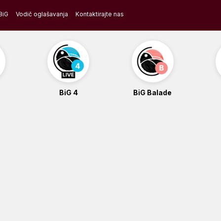
BiG
Vodič oglašavanja
Kontaktirajte nas
BiG 4
BiG Balade