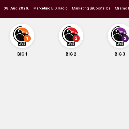
Skip
08. Aug 2026.
Marketing BIG Radio
Marketing BiGportal.ba
Mi smo 
to
content
BiG 1
BiG 2
BiG 3