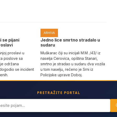
ARHIVA
i se pijani
Јedno lice smrtno stradalo u
roslavi
sudaru
joj proslavi u
Muškarac čiji su inicijali M.M. /43/ iz
za poslove sa
naselja Cerovica, opština Stanari,
 je održana
smrtno je stradao u sudaru dva vozila
dogodio se incident
u tom naselju, rečeno je Srni iz
enih.
Policijske uprave Doboj.
PRETRAŽITE PORTAL
ch