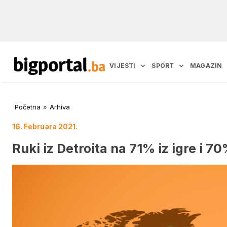
VIJESTI
SPORT
MAGAZIN
Početna
»
Arhiva
16. Februara 2021.
Ruki iz Detroita na 71% iz igre i 7