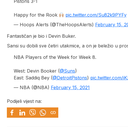
Pistons 3-1
Happy for the Rook
pic.twitter.com/Su82k9PYFy
— Hoops Alerts (@TheHoopsAlerts)
February 15, 2
Fantastičan je bio i Devin Buker.
Sansi su dobili sve četiri utakmice, a on je beležio u pr
NBA Players of the Week for Week 8.
West: Devin Booker (
@Suns
)
East: Saddiq Bey (
@DetroitPistons
)
pic.twitter.com/
— NBA (@NBA)
February 15, 2021
Podijeli vijest na: