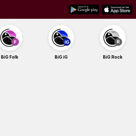
BiG Folk
BiG iG
BiG Rock