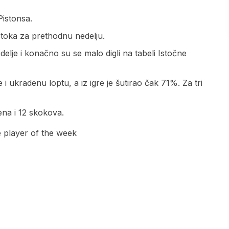
Pistonsa.
 Istoka za prethodnu nedelju.
edelje i konačno su se malo digli na tabeli Istočne
e i ukradenu loptu, a iz igre je šutirao čak 71%. Za tri
ena i 12 skokova.
 player of the week