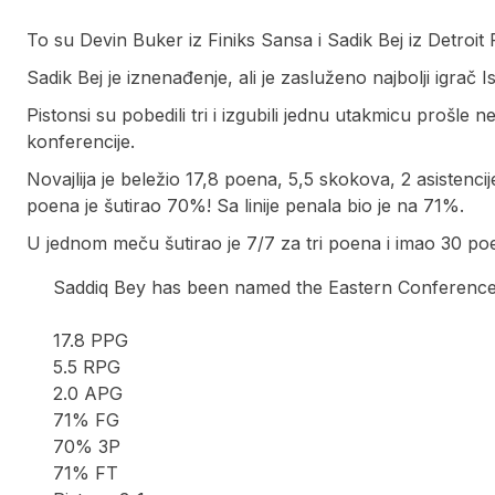
To su Devin Buker iz Finiks Sansa i Sadik Bej iz Detroit 
Sadik Bej je iznenađenje, ali je zasluženo najbolji igrač
Pistonsi su pobedili tri i izgubili jednu utakmicu prošle n
konferencije.
Novajlija je beležio 17,8 poena, 5,5 skokova, 2 asistencij
poena je šutirao 70%! Sa linije penala bio je na 71%.
U jednom meču šutirao je 7/7 za tri poena i imao 30 po
Saddiq Bey has been named the Eastern Conference
17.8 PPG
5.5 RPG
2.0 APG
71% FG
70% 3P
71% FT