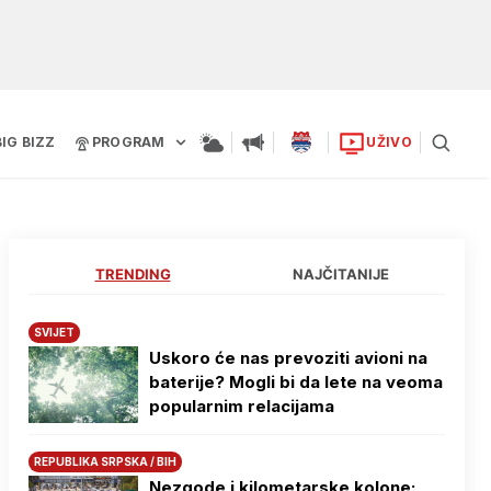
BIG BIZZ
PROGRAM
UŽIVO
TRENDING
NAJČITANIJE
SVIJET
Uskoro će nas prevoziti avioni na
baterije? Mogli bi da lete na veoma
popularnim relacijama
REPUBLIKA SRPSKA / BIH
Nezgode i kilometarske kolone: