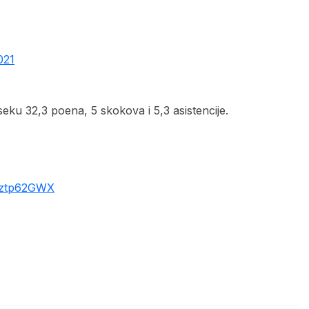
021
oseku 32,3 poena, 5 skokova i 5,3 asistencije.
iKztp62GWX