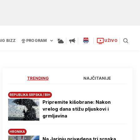
BIG BIZZ
PROGRAM
UŽIVO
TRENDING
NAJČITANIJE
REPUBLIKA SRPSKA / BIH
Pripremite kišobrane: Nakon
vrelog dana stižu pljuskovi i
grmljavina
HRONIKA
Na Јarinju privedena tri srpska