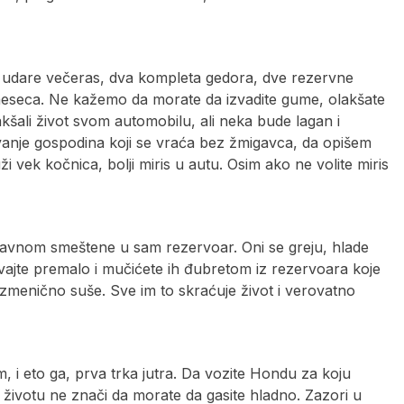
ji udare večeras, dva kompleta gedora, dve rezervne
meseca. Ne kažemo da morate da izvadite gume, olakšate
kšali život svom automobilu, ali neka bude lagan i
vanje gospodina koji se vraća bez žmigavca, da opišem
 vek kočnica, bolji miris u autu. Osim ako ne volite miris
glavnom smeštene u sam rezervoar. Oni se greju, hlade
jte premalo i mučićete ih đubretom iz rezervoara koje
aizmenično suše. Sve im to skraćuje život i verovatno
, i eto ga, prva trka jutra. Da vozite Hondu za koju
životu ne znači da morate da gasite hladno. Zazori u