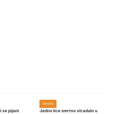
ARHIVA
i se pijani
Јedno lice smrtno stradalo u