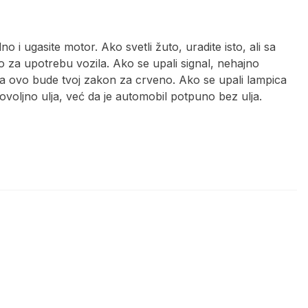
i ugasite motor. Ako svetli žuto, uradite isto, ali sa
o za upotrebu vozila. Ako se upali signal, nehajno
eka ovo bude tvoj zakon za crveno. Ako se upali lampica
voljno ulja, već da je automobil potpuno bez ulja.