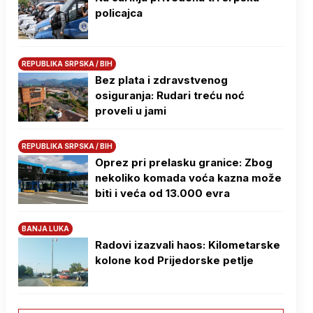
policajca
REPUBLIKA SRPSKA / BIH
Bez plata i zdravstvenog
osiguranja: Rudari treću noć
proveli u jami
REPUBLIKA SRPSKA / BIH
Oprez pri prelasku granice: Zbog
nekoliko komada voća kazna može
biti i veća od 13.000 evra
BANJA LUKA
Radovi izazvali haos: Kilometarske
kolone kod Prijedorske petlje