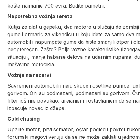
košta najmanje 700 evra. Budite pametni.
Nepotrebna vožnja tereta
Kutija za alat u gepeku, dva motora u slučaju da zombi
gume i ormarić za vikendicu u koju idete za samo dva 
automobil i napumpate gume da biste smanjili otpor i ola
neopterećen. Zašto? Bolje vozne karakteristike (izbega
situaciju), manje habanje delova na udarnim rupama, duži
mešavine motocikla.
Vožnja na rezervi
Savremeni automobili imaju skupe i osetljive pumpe, u
gorivom. Oni su podmazani, podmazani su gorivom. Čuva
filter još nije povukao, grejanjem i ostavljanjem da se n
izbacuje novac iz džepa.
Cold chasing
Upalite motor, prvi semafor, oštar pogled i pokret rukom
forumski magovi veruju da se ne može zaklati u jednom 