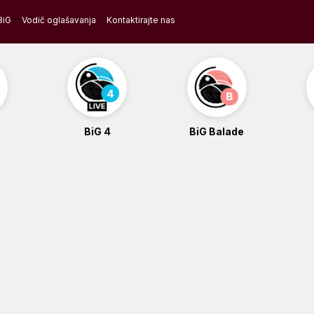
BiG
Vodič oglašavanja
Kontaktirajte nas
BiG 4
BiG Balade