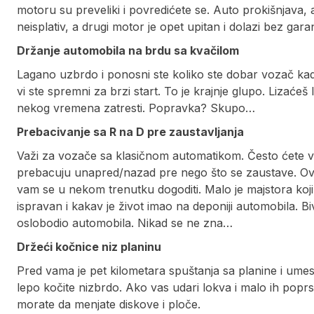
motoru su preveliki i povredićete se. Auto prokišnjava
neisplativ, a drugi motor je opet upitan i dolazi bez gara
Držanje automobila na brdu sa kvačilom
Lagano uzbrdo i ponosni ste koliko ste dobar vozač kada
vi ste spremni za brzi start. To je krajnje glupo. Lizaćeš
nekog vremena zatresti. Popravka? Skupo…
Prebacivanje sa R na D pre zaustavljanja
Važi za vozače sa klasičnom automatikom. Često ćete vid
prebacuju unapred/nazad pre nego što se zaustave. Ovo 
vam se u nekom trenutku dogoditi. Malo je majstora koji z
ispravan i kakav je život imao na deponiji automobila. 
oslobodio automobila. Nikad se ne zna…
Držeći kočnice niz planinu
Pred vama je pet kilometara spuštanja sa planine i umest
lepo kočite nizbrdo. Ako vas udari lokva i malo ih pop
morate da menjate diskove i ploče.