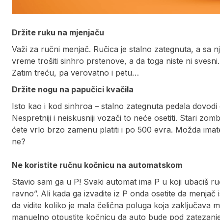
Držite ruku na mjenjaču
Važi za ručni menjač. Ručica je stalno zategnuta, a sa 
vreme trošiti sinhro prstenove, a da toga niste ni svesn
Zatim treću, pa verovatno i petu…
Držite nogu na papučici kvačila
Isto kao i kod sinhroa – stalno zategnuta pedala dovodi
Nespretniji i neiskusniji vozači to neće osetiti. Stari zomb
ćete vrlo brzo zamenu platiti i po 500 evra. Možda imate
ne?
Ne koristite ručnu kočnicu na automatskom
Stavio sam ga u P! Svaki automat ima P u koji ubaciš ru
ravno”. Ali kada ga izvadite iz P onda osetite da menjač
da vidite koliko je mala čelična poluga koja zaključava m
manuelno otpustite kočnicu da auto bude pod zatezanje