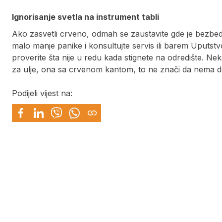
Ignorisanje svetla na instrument tabli
Ako zasvetli crveno, odmah se zaustavite gde je bezbedno 
malo manje panike i konsultujte servis ili barem Uputstv
proverite šta nije u redu kada stignete na odredište. N
za ulje, ona sa crvenom kantom, to ne znači da nema do
Podijeli vijest na: