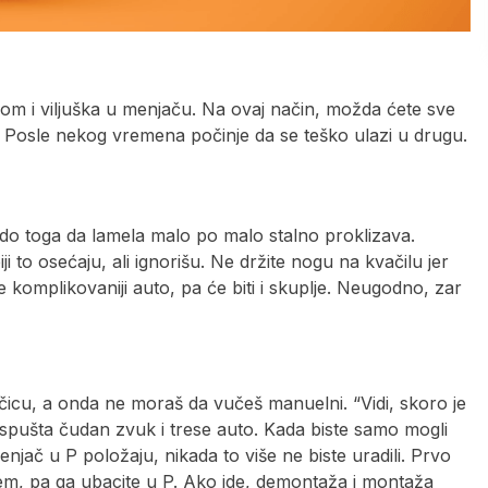
njom i viljuška u menjaču. Na ovaj način, možda ćete sve
i. Posle nekog vremena počinje da se teško ulazi u drugu.
 do toga da lamela malo po malo stalno proklizava.
iji to osećaju, ali ignorišu. Ne držite nogu na kvačilu jer
 komplikovaniji auto, pa će biti i skuplje. Neugodno, zar
čicu, a onda ne moraš da vučeš manuelni. “Vidi, skoro je
 ispušta čudan zvuk i trese auto. Kada biste samo mogli
enjač u P položaju, nikada to više ne biste uradili. Prvo
m, pa ga ubacite u P. Ako ide, demontaža i montaža