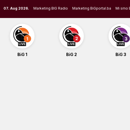
Skip
07. Aug 2026.
Marketing BIG Radio
Marketing BiGportal.ba
Mi smo 
to
content
BiG 1
BiG 2
BiG 3