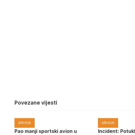
Povezane vijesti
ARHIVA
ARHIVA
Pao manji sportski avion u
Incident: Potukl