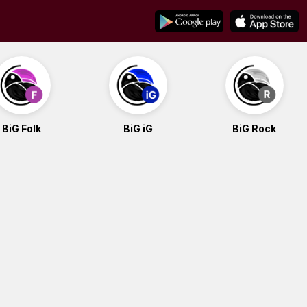
BiG Folk
BiG iG
BiG Rock