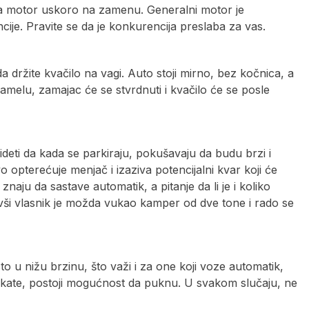
, a motor uskoro na zamenu. Generalni motor je
ncije. Pravite se da je konkurencija preslaba za vas.
 držite kvačilo na vagi. Auto stoji mirno, bez kočnica, a
 lamelu, zamajac će se stvrdnuti i kvačilo će se posle
eti da kada se parkiraju, pokušavaju da budu brzi i
opterećuje menjač i izaziva potencijalni kvar koji će
naju da sastave automatik, a pitanje da li je i koliko
Bivši vlasnik je možda vukao kamper od dve tone i rado se
o u nižu brzinu, što važi i za one koji voze automatik,
rskate, postoji mogućnost da puknu. U svakom slučaju, ne