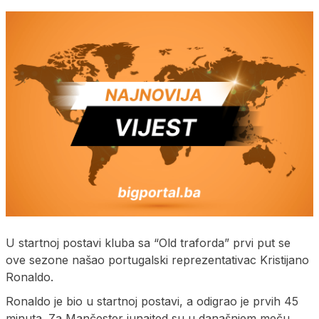
U startnoj postavi kluba sa “Old traforda” prvi put se
ove sezone našao portugalski reprezentativac Kristijano
Ronaldo.
Ronaldo je bio u startnoj postavi, a odigrao je prvih 45
minuta. Za Mančester junajted su u današnjem meču