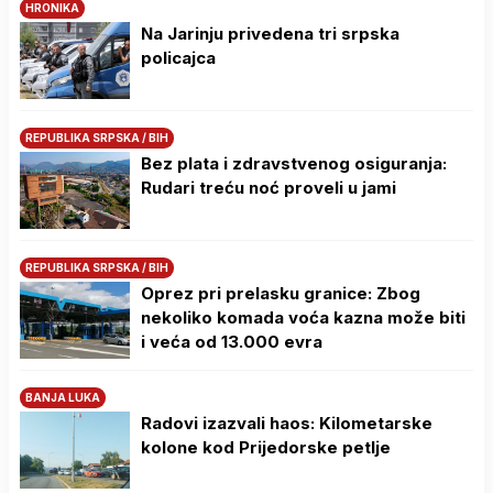
HRONIKA
Na Јarinju privedena tri srpska
policajca
REPUBLIKA SRPSKA / BIH
Bez plata i zdravstvenog osiguranja:
Rudari treću noć proveli u jami
REPUBLIKA SRPSKA / BIH
Oprez pri prelasku granice: Zbog
nekoliko komada voća kazna može biti
i veća od 13.000 evra
BANJA LUKA
Radovi izazvali haos: Kilometarske
kolone kod Prijedorske petlje