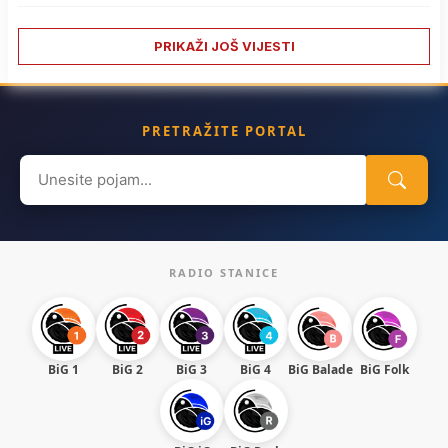
PRIKAŽI JOŠ VIJESTI
PRETRAŽITE PORTAL
Search
for:
RADIO STANICE
BiG 1
BiG 2
BiG 3
BiG 4
BiG Balade
BiG Folk