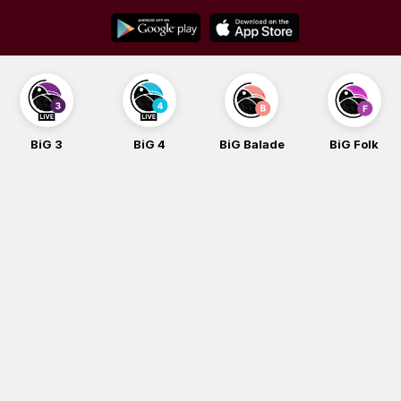
Skip
to
content
BiG 3
BiG 4
BiG Balade
BiG Folk