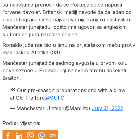
su nedeljama prenosili da će Portugalac da napusti
“crvene đavole”. Britanski mediji navode da će jedan od
najboljih igrača sveta najverovatnije karijeru nastaviti u
Mančester junajtedu, pošto ima ugovor sa engleskim
klubom do juna naredne godine.
Ronaldo juče nije bio u timu na prijateljskom meču protiv
madridskog Atletika (0:1).
Mančester junajted će sedmog avgusta u prvom kolu
nove sezone u Premijer ligi na svom terenu dočekati
Brajton.
Our pre-season preparations end with a draw
at Old Trafford.
#MUFC
— Manchester United (@ManUtd)
July 31, 2022
Podijeli vijest na: