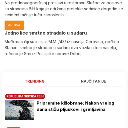
Na prednovogodišnjoj proslavi u restoranu Službe za poslove
sa strancima BiH koja je održana protekle sedmice dogodio se
incident tačnije tuča zaposlenih.
ARHIVA
Јedno lice smrtno stradalo u sudaru
Muškarac čiji su inicijali M.M. /43/ iz naselja Cerovica, opština
Stanari, smrtno je stradao u sudaru dva vozila u tom naselju,
rečeno je Srni iz Policijske uprave Doboj.
TRENDING
NAJČITANIJE
REPUBLIKA SRPSKA / BIH
Pripremite kišobrane: Nakon vrelog
dana stižu pljuskovi i grmljavina