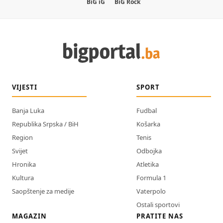
BiG iG
BiG Rock
VIJESTI
SPORT
Banja Luka
Fudbal
Republika Srpska / BiH
Košarka
Region
Tenis
Svijet
Odbojka
Hronika
Atletika
Kultura
Formula 1
Saopštenje za medije
Vaterpolo
Ostali sportovi
MAGAZIN
PRATITE NAS