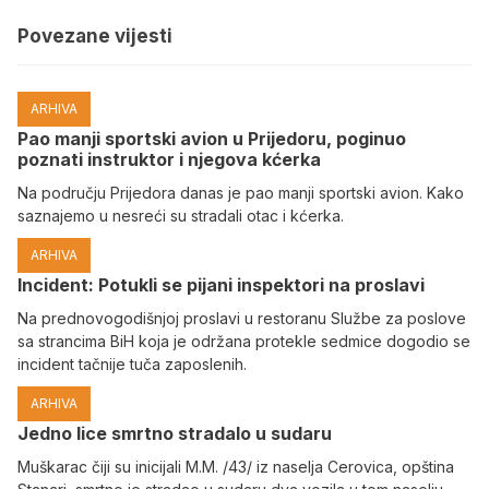
Povezane vijesti
ARHIVA
Pao manji sportski avion u Prijedoru, poginuo
poznati instruktor i njegova kćerka
Na području Prijedora danas je pao manji sportski avion. Kako
saznajemo u nesreći su stradali otac i kćerka.
ARHIVA
Incident: Potukli se pijani inspektori na proslavi
Na prednovogodišnjoj proslavi u restoranu Službe za poslove
sa strancima BiH koja je održana protekle sedmice dogodio se
incident tačnije tuča zaposlenih.
ARHIVA
Јedno lice smrtno stradalo u sudaru
Muškarac čiji su inicijali M.M. /43/ iz naselja Cerovica, opština