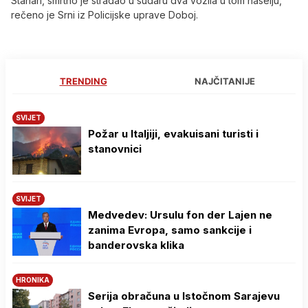
Stanari, smrtno je stradao u sudaru dva vozila u tom naselju,
rečeno je Srni iz Policijske uprave Doboj.
TRENDING
NAJČITANIJE
SVIJET
Požar u Italjiji, evakuisani turisti i
stanovnici
SVIJET
Medvedev: Ursulu fon der Lajen ne
zanima Evropa, samo sankcije i
banderovska klika
HRONIKA
Serija obračuna u Istočnom Sarajevu