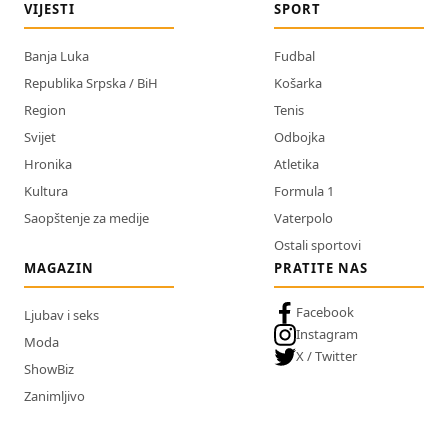
VIJESTI
SPORT
Banja Luka
Fudbal
Republika Srpska / BiH
Košarka
Region
Tenis
Svijet
Odbojka
Hronika
Atletika
Kultura
Formula 1
Saopštenje za medije
Vaterpolo
Ostali sportovi
MAGAZIN
PRATITE NAS
Facebook
Ljubav i seks
Instagram
Moda
X / Twitter
ShowBiz
Zanimljivo