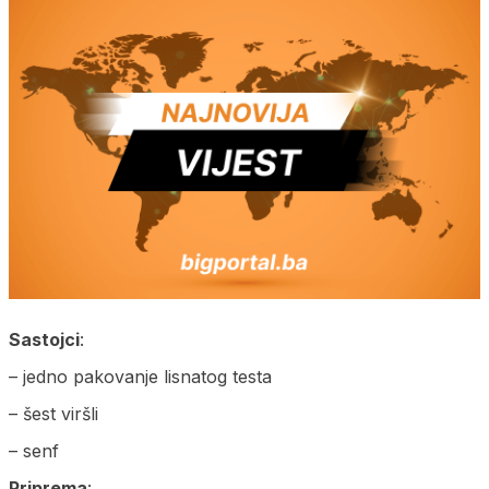
Sastojci
:
– jedno pakovanje lisnatog testa
– šest viršli
– senf
Priprema
: