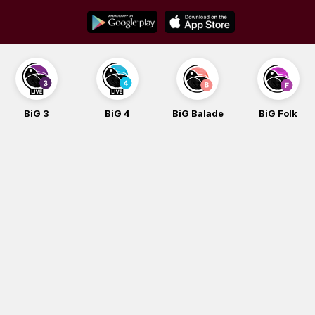
Skip
to
content
BiG 3
BiG 4
BiG Balade
BiG Folk