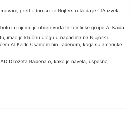
enovani, prethodno su za Rojters rekli da je CIA izvela
ulu i u njemu je ubijen vođa terorističke grupe Al Kaida.
etu, imao je ključnu ulogu u napadima na Njujork i
ivačem Al Kaide Osamom bin Ladenom, koga su američke
SAD Džozefa Bajdena o, kako je navela, uspešnoj