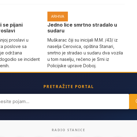
ARHIVA
i se pijani
Јedno lice smrtno stradalo u
roslavi
sudaru
joj proslavi u
Muškarac čiji su inicijali M.M. /43/ iz
za poslove sa
naselja Cerovica, opština Stanari,
 je održana
smrtno je stradao u sudaru dva vozila
dogodio se incident
u tom naselju, rečeno je Srni iz
enih.
Policijske uprave Doboj.
PRETRAŽITE PORTAL
ch
RADIO STANICE