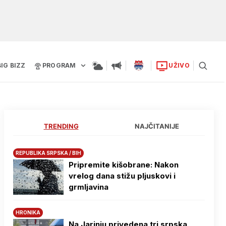
BIG BIZZ
PROGRAM
UŽIVO
TRENDING
NAJČITANIJE
REPUBLIKA SRPSKA / BIH
Pripremite kišobrane: Nakon
vrelog dana stižu pljuskovi i
grmljavina
HRONIKA
Na Јarinju privedena tri srpska