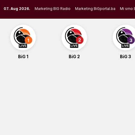
Skip
07. Aug 2026.
Marketing BIG Radio
Marketing BiGportal.ba
Mi smo 
to
content
BiG 1
BiG 2
BiG 3