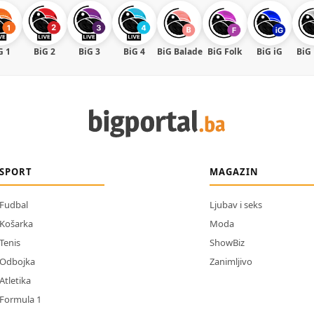
G 1
BiG 2
BiG 3
BiG 4
BiG Balade
BiG Folk
BiG iG
BiG
SPORT
MAGAZIN
Fudbal
Ljubav i seks
Košarka
Moda
Tenis
ShowBiz
Odbojka
Zanimljivo
Atletika
Formula 1