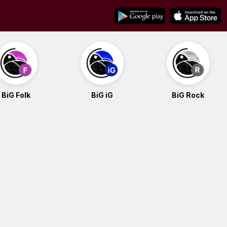
BiG Folk
BiG iG
BiG Rock