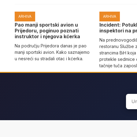
ARHIVA
ARHIVA
Pao manji sportski avion u
Incident: Potukl
Prijedoru, poginuo poznati
inspektori na p
instruktor i njegova kćerka
Na prednovogodišn
Na području Prijedora danas je pao
restoranu Službe 
manji sportski avion. Kako saznajemo
strancima BiH koja
u nesreći su stradali otac i kćerka.
protekle sedmice 
tačnije tuča zaposl
Sear
for: