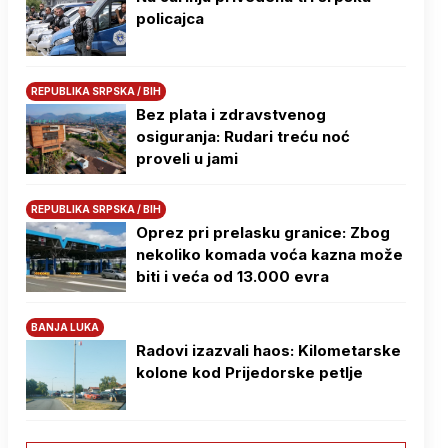
policajca
REPUBLIKA SRPSKA / BIH
Bez plata i zdravstvenog
osiguranja: Rudari treću noć
proveli u jami
REPUBLIKA SRPSKA / BIH
Oprez pri prelasku granice: Zbog
nekoliko komada voća kazna može
biti i veća od 13.000 evra
BANJA LUKA
Radovi izazvali haos: Kilometarske
kolone kod Prijedorske petlje