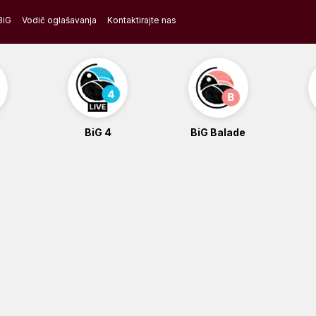
BiG
Vodič oglašavanja
Kontaktirajte nas
BiG 4
BiG Balade