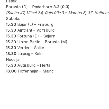
Petak:
Borusija (D) – Paderborn
3:3 (0:3)
(Sančo 47, Vitsel 84, Rojs 90+3 – Mamba 5, 37, Holtma
Subota:
15.30
Bajer (L) – Frajburg
15.30
Ajntraht – Volfsburg
15.30
Fortuna (D) – Bajern
15.30
Union Berlin – Borusija (M)
15.30
Verder – Šalke
18.30
Lajpcig – Keln
Nedelja:
15.30
Augsburg – Herta
18.00
Hofenhajm – Majnc