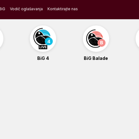
BiG
Vodič oglašavanja
Kontaktirajte nas
BiG 4
BiG Balade