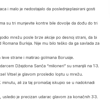
ca i malo je nedostajalo da poslednjeplasirani gosti
a su tri munjevite kontre bile dovolje da dođu do tri
dio mrežu posle brze akcije po desnoj strani, da bi
d Romana Burkija. Nije mu bilo teško da ga savlada za
 leve strane i matirao golmana Borusije.
arcem Džejdona Sanča “milioneri” su smanjili na 1:3.
sel Vitsel je glavom prosledio loptu u mrežu.
. minutu, ali za taj promašaj iskupio se u nadoknadi
usledio je precizan udarac glavom za konačnih 3:3.