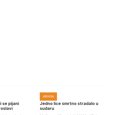
ARHIVA
i se pijani
Јedno lice smrtno stradalo u
roslavi
sudaru