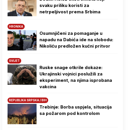
svaku priliku koristi za
netrpeljivost prema Srbima
HRONIKA
Osumnjičeni za pomaganje u
napadu na Dabića ide na slobodu:
Nikoliću predložen kućni pritvor
SVIJET
Ruske snage otkrile dokaze:
Ukrajinski vojnici poslužili za
eksperiment, na njima isprobana
vakcina
REPUBLIKA SRPSKA / BIH
Trebinje: Borba uspjela, situacija
sa požarom pod kontrolom