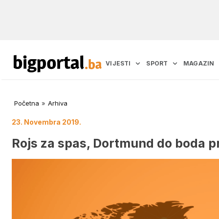
VIJESTI
SPORT
MAGAZIN
Početna
»
Arhiva
23. Novembra 2019.
Rojs za spas, Dortmund do boda pr