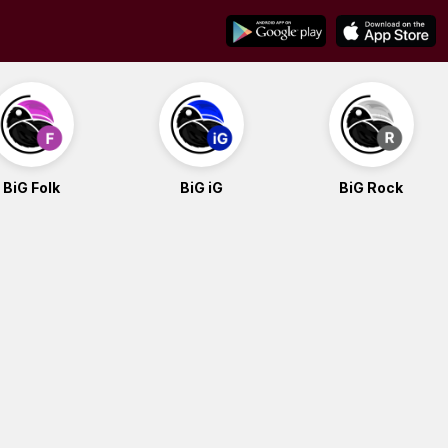
BiG Folk
BiG iG
BiG Rock