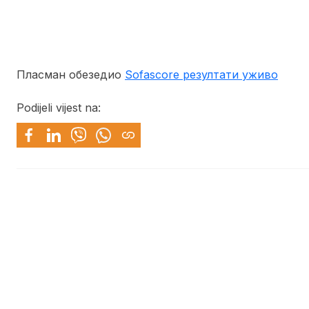
Пласман обезедио
Sofascore резултати уживо
Podijeli vijest na: