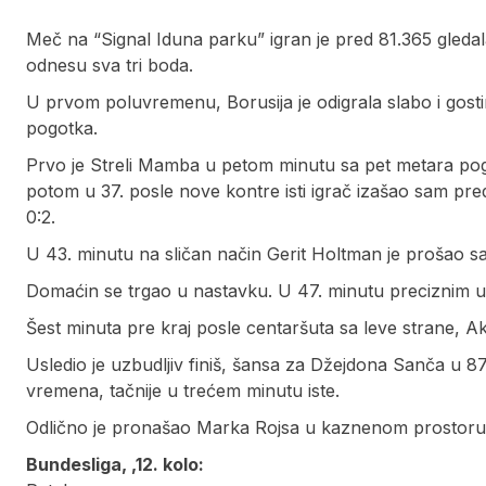
Meč na “Signal Iduna parku” igran je pred 81.365 gledala
odnesu sva tri boda.
U prvom poluvremenu, Borusija je odigrala slabo i gostim
pogotka.
Prvo je Streli Mamba u petom minutu sa pet metara pogo
potom u 37. posle nove kontre isti igrač izašao sam pre
0:2.
U 43. minutu na sličan način Gerit Holtman je prošao sa
Domaćin se trgao u nastavku. U 47. minutu preciznim ud
Šest minuta pre kraj posle centaršuta sa leve strane, Ak
Usledio je uzbudljiv finiš, šansa za Džejdona Sanča u 87
vremena, tačnije u trećem minutu iste.
Odlično je pronašao Marka Rojsa u kaznenom prostoru, 
Bundesliga, ‚12. kolo: