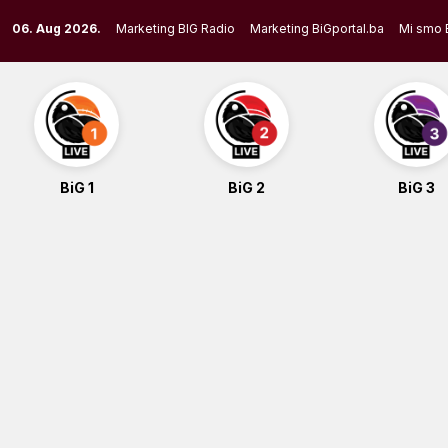
Skip
06. Aug 2026.
Marketing BIG Radio
Marketing BiGportal.ba
Mi smo 
to
content
BiG 1
BiG 2
BiG 3