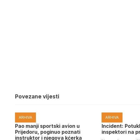
Povezane vijesti
ARHIVA
ARHIVA
Pao manji sportski avion u
Incident: Potukl
Prijedoru, poginuo poznati
inspektori na p
instruktor i njegova kćerka