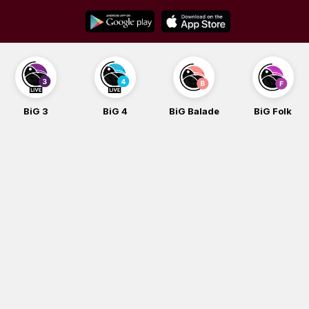
Skip
to
content
BiG 3
BiG 4
BiG Balade
BiG Folk