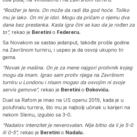
“Rodžer je tenis. On može da radi šta god hoće. Toliko
mu je lako. On mi je idol. Mogu da pričam o njemu dva
dana bez prestanka. Kada igra čini se kao da je rođen za
to”,
rekao je
Beretini
o
Federeru
.
Sa Novakom se sastao jedanput, takođe prošle godine
na Završnom turniru, i uspeo je da osvoji ukupno tri
gema.
“Novak je mašina. On je za mene najgori protivnik kojeg
mogu da imam. Igrao sam protiv njega na Završnom
turniru u Londonu i nisam mogao da osvojim ni svoje
servis gemove”,
rekao je
Beretini
o
Đokoviću.
Duel sa Rafom je imao na US openu 2019, kada je u
polufinalu turnira, što mu je najbolji učinak u karijeri na
nekom Slemu, izgubio sa 3-0.
“Nadalov intenzitet je neverovatan. Nije bitno da li je 5-0
ili 0-5”,
rekao je
Beretini
o
Nadalu.