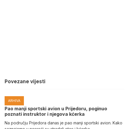
Povezane vijesti
ARHIVA
Pao manji sportski avion u Prijedoru, poginuo
poznati instruktor i njegova kćerka
Na području Prijedora danas je pao manji sportski avion. Kako
saznajemo u nesreći su stradali otac i kćerka.