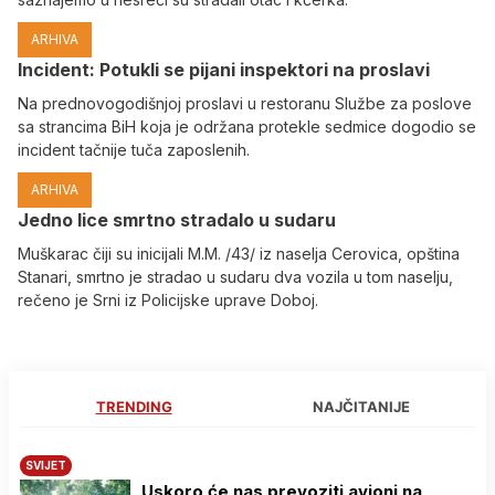
ARHIVA
Incident: Potukli se pijani inspektori na proslavi
Na prednovogodišnjoj proslavi u restoranu Službe za poslove
sa strancima BiH koja je održana protekle sedmice dogodio se
incident tačnije tuča zaposlenih.
ARHIVA
Јedno lice smrtno stradalo u sudaru
Muškarac čiji su inicijali M.M. /43/ iz naselja Cerovica, opština
Stanari, smrtno je stradao u sudaru dva vozila u tom naselju,
rečeno je Srni iz Policijske uprave Doboj.
TRENDING
NAJČITANIJE
SVIJET
Uskoro će nas prevoziti avioni na