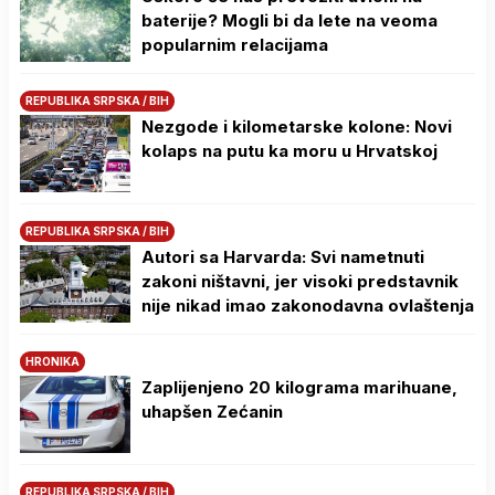
baterije? Mogli bi da lete na veoma
popularnim relacijama
REPUBLIKA SRPSKA / BIH
Nezgode i kilometarske kolone: Novi
kolaps na putu ka moru u Hrvatskoj
REPUBLIKA SRPSKA / BIH
Autori sa Harvarda: Svi nametnuti
zakoni ništavni, jer visoki predstavnik
nije nikad imao zakonodavna ovlaštenja
HRONIKA
Zaplijenjeno 20 kilograma marihuane,
uhapšen Zećanin
REPUBLIKA SRPSKA / BIH