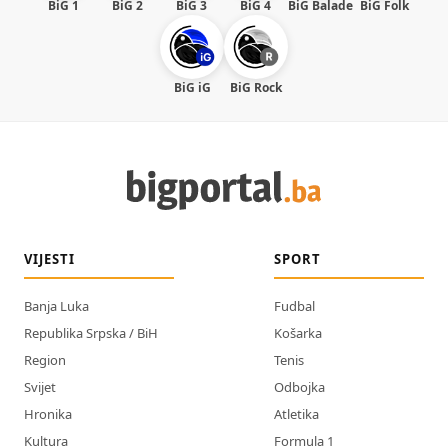
BiG 1
BiG 2
BiG 3
BiG 4
BiG Balade
BiG Folk
BiG iG
BiG Rock
VIJESTI
SPORT
Banja Luka
Fudbal
Republika Srpska / BiH
Košarka
Region
Tenis
Svijet
Odbojka
Hronika
Atletika
Kultura
Formula 1