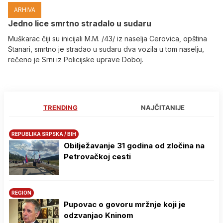
ARHIVA
Јedno lice smrtno stradalo u sudaru
Muškarac čiji su inicijali M.M. /43/ iz naselja Cerovica, opština
Stanari, smrtno je stradao u sudaru dva vozila u tom naselju,
rečeno je Srni iz Policijske uprave Doboj.
TRENDING
NAJČITANIJE
REPUBLIKA SRPSKA / BIH
Obilježavanje 31 godina od zločina na
Petrovačkoj cesti
REGION
Pupovac o govoru mržnje koji je
odzvanjao Kninom