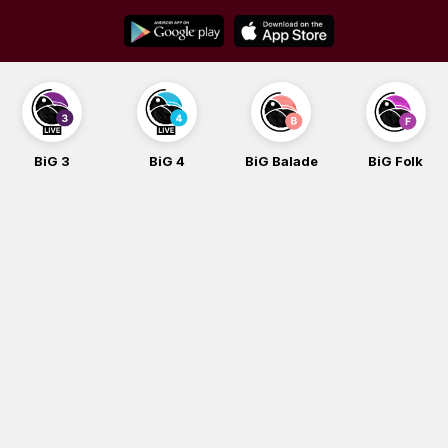
Skip
to
content
BiG 4
BiG Balade
BiG Folk
BiG iG