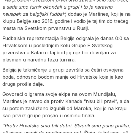
a sada smo turnir okončali u grupi i to je naravno
neuspeh za belgijski fudbal”,
dodao je Martines, koji je na
klupu Belgije seo 2016. godine i vodio je taj tim do trećeg
mesta na Svetskom prvenstvu u Rusiji.
Fudbalska reprezentacija Belgije odigrala je danas 0:0 sa
Hrvatskom u poslednjem kolu Grupe F Svetskog
prvenstva u Kataru i taj bod joj nije bio dovoljan za
plasman u narednu fazu turnira.
Belgija je takmičenje u grupi završila sa četiri osvojena
boda, odnosno bodom manje od Hrvatske koja je kao
druga prošla dalje.
Govoreći o igrama svoje ekipe na ovom Mundijalu,
Martines je naveo da protiv Kanade “nisu bili pravi”, a da
su potom zasluženo izgubili od Maroka, koji je na kraju
kao prvi iz grupe prošao u osminu finala.
“Protiv Hrvatske smo bili dobri. Stvorili smo puno prilika,
ali nismo uspeli da postignemo gol. Šteta, tužni smo, ali