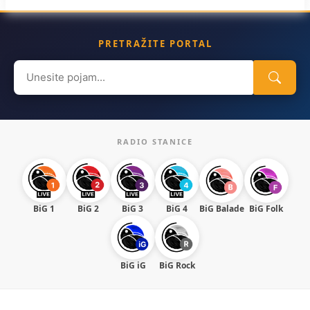
PRETRAŽITE PORTAL
Search
for:
RADIO STANICE
BiG 1
BiG 2
BiG 3
BiG 4
BiG Balade
BiG Folk
BiG iG
BiG Rock