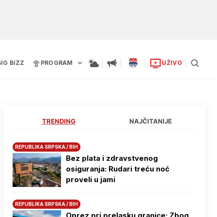
BIG BIZZ
PROGRAM
UŽIVO
TRENDING
NAJČITANIJE
REPUBLIKA SRPSKA / BIH
Bez plata i zdravstvenog
osiguranja: Rudari treću noć
proveli u jami
REPUBLIKA SRPSKA / BIH
Oprez pri prelasku granice: Zbog