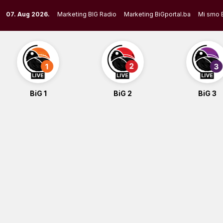
Skip
07. Aug 2026.
Marketing BIG Radio
Marketing BiGportal.ba
Mi smo 
to
content
BiG 1
BiG 2
BiG 3