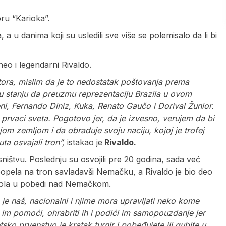
ru “Karioka”.
, a u danima koji su usledili sve više se polemisalo da li bi
zneo i legendarni Rivaldo.
ora, mislim da je to nedostatak poštovanja prema
 u stanju da preuzmu reprezentaciju Brazila u ovom
ni, Fernando Diniz, Kuka, Renato Gaučo i Dorival Žunior.
 prvaci sveta. Pogotovo jer, da je izvesno, verujem da bi
om zemljom i da obraduje svoju naciju, kojoj je trofej
a osvajali tron”,
istakao je
Rivaldo.
ništvu. Poslednju su osvojili pre 20 godina, sada već
opela na tron savladavši Nemačku, a Rivaldo je bio deo
a gola u pobedi nad Nemačkom.
o je naš, nacionalni i njime mora upravljati neko kome
 im pomoći, ohrabriti ih i podići im samopouzdanje jer
sko prvenstvo je kratak turnir i pobeđujete ili gubite u