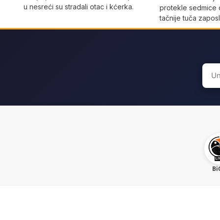
u nesreći su stradali otac i kćerka.
protekle sedmice 
tačnije tuča zaposl
Sear
for:
Bi