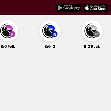
BiG Folk
BiG iG
BiG Rock