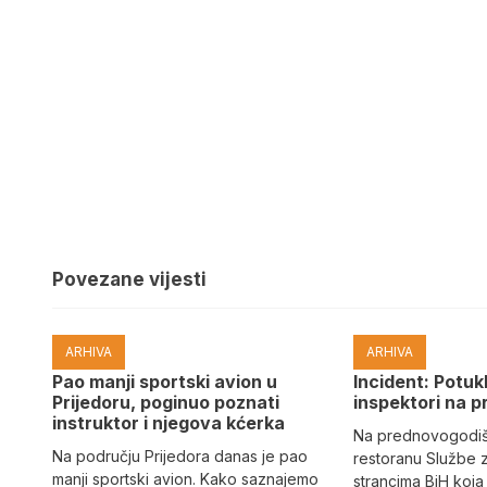
Povezane vijesti
ARHIVA
ARHIVA
Pao manji sportski avion u
Incident: Potukl
Prijedoru, poginuo poznati
inspektori na p
instruktor i njegova kćerka
Na prednovogodišn
Na području Prijedora danas je pao
restoranu Službe 
manji sportski avion. Kako saznajemo
strancima BiH koja