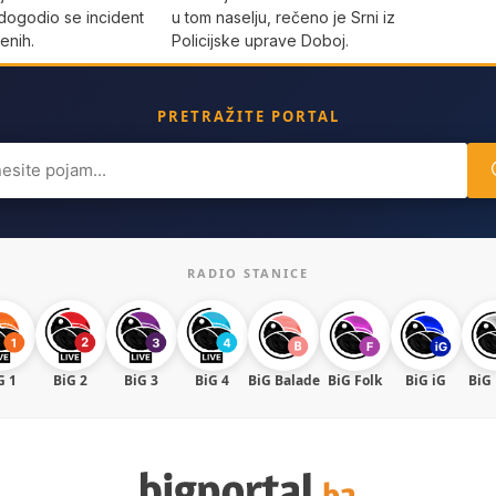
dogodio se incident
u tom naselju, rečeno je Srni iz
enih.
Policijske uprave Doboj.
PRETRAŽITE PORTAL
ch
RADIO STANICE
G 1
BiG 2
BiG 3
BiG 4
BiG Balade
BiG Folk
BiG iG
BiG