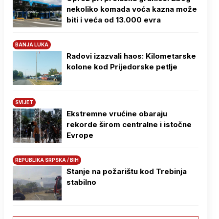
nekoliko komada voća kazna može
biti i veća od 13.000 evra
BANJA LUKA
Radovi izazvali haos: Kilometarske
kolone kod Prijedorske petlje
SVIJET
Ekstremne vrućine obaraju
rekorde širom centralne i istočne
Evrope
REPUBLIKA SRPSKA / BIH
Stanje na požarištu kod Trebinja
stabilno