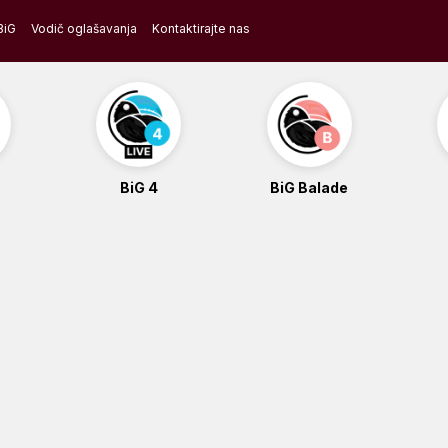
BiG
Vodič oglašavanja
Kontaktirajte nas
BiG 4
BiG Balade