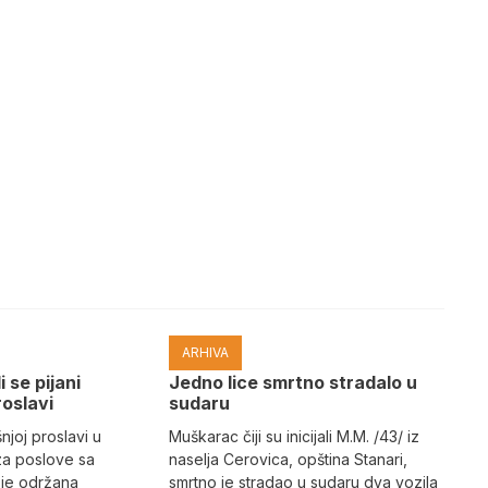
ARHIVA
i se pijani
Јedno lice smrtno stradalo u
roslavi
sudaru
joj proslavi u
Muškarac čiji su inicijali M.M. /43/ iz
za poslove sa
naselja Cerovica, opština Stanari,
 je održana
smrtno je stradao u sudaru dva vozila