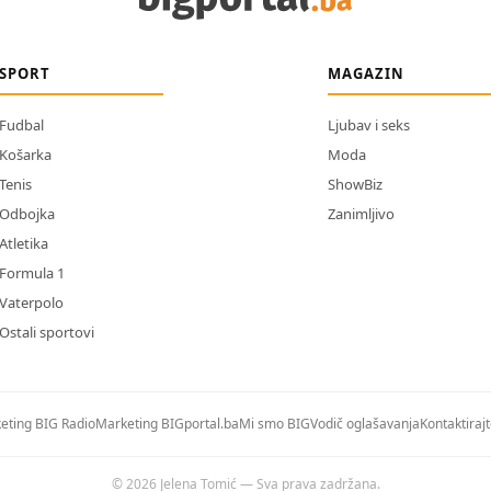
SPORT
MAGAZIN
Fudbal
Ljubav i seks
Košarka
Moda
Tenis
ShowBiz
Odbojka
Zanimljivo
Atletika
Formula 1
Vaterpolo
Ostali sportovi
eting BIG Radio
Marketing BIGportal.ba
Mi smo BIG
Vodič oglašavanja
Kontaktiraj
© 2026 Jelena Tomić — Sva prava zadržana.