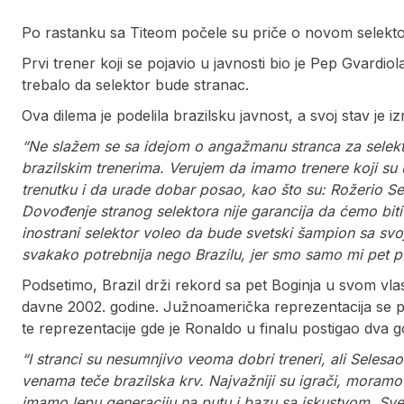
Po rastanku sa Titeom počele su priče o novom selekto
Prvi trener koji se pojavio u javnosti bio je Pep Gvardiola
trebalo da selektor bude stranac.
Ova dilema je podelila brazilsku javnost, a svoj stav je i
“Ne slažem se sa idejom o angažmanu stranca za selekt
brazilskim trenerima. Verujem da imamo trenere koji su
trenutku i da urade dobar posao, kao što su: Rožerio Se
Dovođenje stranog selektora nije garancija da ćemo biti
inostrani selektor voleo da bude svetski šampion sa svoj
svakako potrebnija nego Brazilu, jer smo samo mi pet put
Podsetimo, Brazil drži rekord sa pet Boginja u svom vlas
davne 2002. godine. Južnoamerička reprezentacija se p
te reprezentacije gde je Ronaldo u finalu postigao dv
“I stranci su nesumnjivo veoma dobri treneri, ali Selesa
venama teče brazilska krv. Najvažniji su igrači, moramo
imamo lepu generaciju na putu i ​​bazu sa iskustvom. Svet