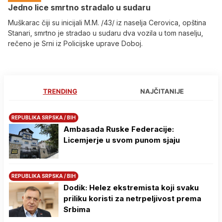
Јedno lice smrtno stradalo u sudaru
Muškarac čiji su inicijali M.M. /43/ iz naselja Cerovica, opština
Stanari, smrtno je stradao u sudaru dva vozila u tom naselju,
rečeno je Srni iz Policijske uprave Doboj.
TRENDING
NAJČITANIJE
REPUBLIKA SRPSKA / BIH
Ambasada Ruske Federacije:
Licemjerje u svom punom sjaju
REPUBLIKA SRPSKA / BIH
Dodik: Helez ekstremista koji svaku
priliku koristi za netrpeljivost prema
Srbima