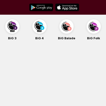
Skip
to
content
BiG 3
BiG 4
BiG Balade
BiG Folk