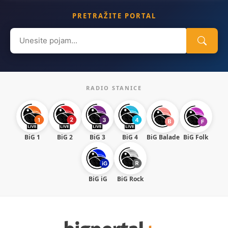
PRETRAŽITE PORTAL
Search
for:
RADIO STANICE
BiG 1
BiG 2
BiG 3
BiG 4
BiG Balade
BiG Folk
BiG iG
BiG Rock