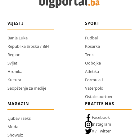
VIJESTI
SPORT
Banja Luka
Fudbal
Republika Srpska / BiH
Košarka
Region
Tenis
Svijet
Odbojka
Hronika
Atletika
Kultura
Formula 1
Saopštenje za medije
Vaterpolo
Ostali sportovi
MAGAZIN
PRATITE NAS
Facebook
Ljubav i seks
Instagram
Moda
X / Twitter
ShowBiz