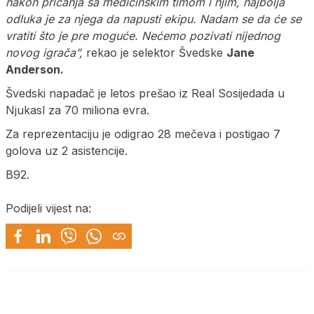
nakon pričanja sa medicinskim timom i njim, najbolja
odluka je za njega da napusti ekipu. Nadam se da će se
vratiti što je pre moguće. Nećemo pozivati nijednog
novog igrača”,
rekao je selektor Švedske
Jane
Anderson.
Švedski napadač je letos prešao iz Real Sosijedada u
Njukasl za 70 miliona evra.
Za reprezentaciju je odigrao 28 mečeva i postigao 7
golova uz 2 asistencije.
B92.
Podijeli vijest na: