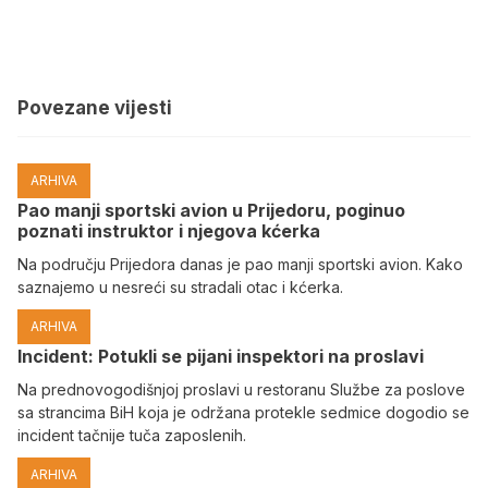
Povezane vijesti
ARHIVA
Pao manji sportski avion u Prijedoru, poginuo
poznati instruktor i njegova kćerka
Na području Prijedora danas je pao manji sportski avion. Kako
saznajemo u nesreći su stradali otac i kćerka.
ARHIVA
Incident: Potukli se pijani inspektori na proslavi
Na prednovogodišnjoj proslavi u restoranu Službe za poslove
sa strancima BiH koja je održana protekle sedmice dogodio se
incident tačnije tuča zaposlenih.
ARHIVA