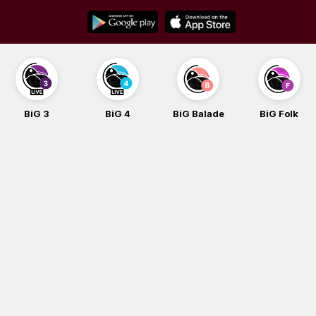
Skip
to
content
BiG 3
BiG 4
BiG Balade
BiG Folk