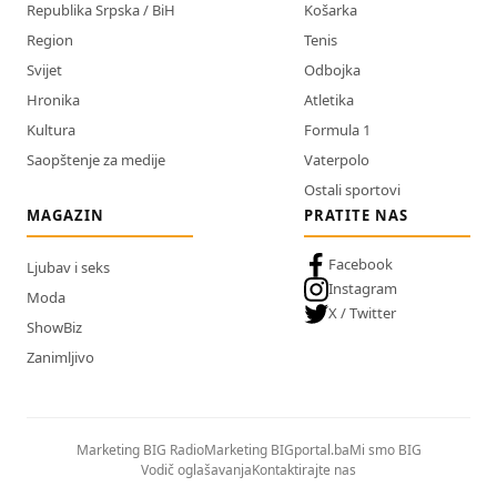
Republika Srpska / BiH
Košarka
Region
Tenis
Svijet
Odbojka
Hronika
Atletika
Kultura
Formula 1
Saopštenje za medije
Vaterpolo
Ostali sportovi
MAGAZIN
PRATITE NAS
Facebook
Ljubav i seks
Instagram
Moda
X / Twitter
ShowBiz
Zanimljivo
Marketing BIG Radio
Marketing BIGportal.ba
Mi smo BIG
Vodič oglašavanja
Kontaktirajte nas