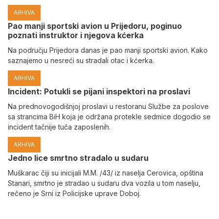
ARHIVA
Pao manji sportski avion u Prijedoru, poginuo
poznati instruktor i njegova kćerka
Na području Prijedora danas je pao manji sportski avion. Kako
saznajemo u nesreći su stradali otac i kćerka.
ARHIVA
Incident: Potukli se pijani inspektori na proslavi
Na prednovogodišnjoj proslavi u restoranu Službe za poslove
sa strancima BiH koja je održana protekle sedmice dogodio se
incident tačnije tuča zaposlenih.
ARHIVA
Јedno lice smrtno stradalo u sudaru
Muškarac čiji su inicijali M.M. /43/ iz naselja Cerovica, opština
Stanari, smrtno je stradao u sudaru dva vozila u tom naselju,
rečeno je Srni iz Policijske uprave Doboj.