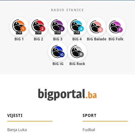
RADIO STANICE
BiG 1
BiG 2
BiG 3
BiG 4
BiG Balade
BiG Folk
BiG iG
BiG Rock
VIJESTI
SPORT
Banja Luka
Fudbal