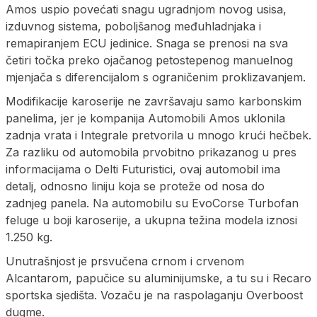
Amos uspio povećati snagu ugradnjom novog usisa,
izduvnog sistema, poboljšanog međuhladnjaka i
remapiranjem ECU jedinice. Snaga se prenosi na sva
četiri točka preko ojačanog petostepenog manuelnog
mjenjača s diferencijalom s ograničenim proklizavanjem.
Modifikacije karoserije ne završavaju samo karbonskim
panelima, jer je kompanija Automobili Amos uklonila
zadnja vrata i Integrale pretvorila u mnogo krući hečbek.
Za razliku od automobila prvobitno prikazanog u pres
informacijama o Delti Futuristici, ovaj automobil ima
detalj, odnosno liniju koja se proteže od nosa do
zadnjeg panela. Na automobilu su EvoCorse Turbofan
feluge u boji karoserije, a ukupna težina modela iznosi
1.250 kg.
Unutrašnjost je prsvučena crnom i crvenom
Alcantarom, papučice su aluminijumske, a tu su i Recaro
sportska sjedišta. Vozaču je na raspolaganju Overboost
dugme.