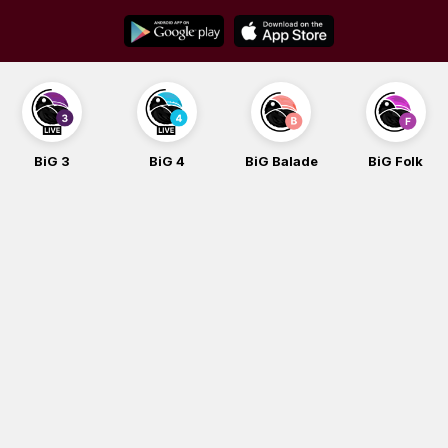
Skip
to
content
BiG 3
BiG 4
BiG Balade
BiG Folk