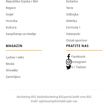
Republika Srpska / BiH
Košarka
Region
Tenis
Svijet
Odbojka
Hronika
Atletika
Kultura
Formula 1
Saopštenje za medije
Vaterpolo
Ostali sportovi
MAGAZIN
PRATITE NAS
Facebook
Ljubav i seks
Instagram
Moda
X / Twitter
ShowBiz
Zanimljivo
Marketing BIG Radio
Marketing BIGportal.ba
Mi smo BIG
Vodič oglašavanja
Kontaktirajte nas