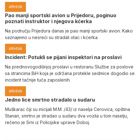
ARHIVA
Pao manji sportski avion u Prijedoru, poginuo
poznati instruktor i njegova kćerka
Na području Prijedora danas je pao manji sportski avion. Kako
saznajemo u nesreći su stradali otac i kćerka.
ARHIVA
Incident: Potukli se pijani inspektori na proslavi
Na prednovogodišnjoj proslavi u restoranu Službe za poslove
sa strancima BiH koja je održana protekle sedmice dogodio se
incident tačnije tuča zaposlenih.
ARHIVA
Јedno lice smrtno stradalo u sudaru
Muškarac čiji su inicijali M.M. /43/ iz naselja Cerovica, opština
Stanari, smrtno je stradao u sudaru dva vozila u tom naselju,
rečeno je Srni iz Policijske uprave Doboj.