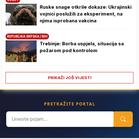
Ruske snage otkrile dokaze: Ukrajinski
vojnici poslužili za eksperiment, na
njima isprobana vakcina
REPUBLIKA SRPSKA / BIH
Trebinje: Borba uspjela, situacija sa
požarom pod kontrolom
PRIKAŽI JOŠ VIJESTI
PRETRAŽITE PORTAL
Search
for: