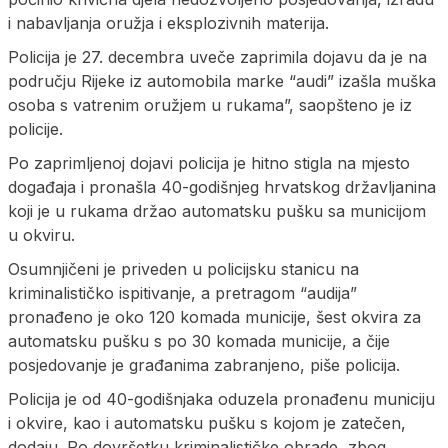
i nabavljanja oružja i eksplozivnih materija.
Policija je 27. decembra uveče zaprimila dojavu da je na
području Rijeke iz automobila marke “audi” izašla muška
osoba s vatrenim oružjem u rukama”, saopšteno je iz
policije.
Po zaprimljenoj dojavi policija je hitno stigla na mjesto
događaja i pronašla 40-godišnjeg hrvatskog državljanina
koji je u rukama držao automatsku pušku sa municijom
u okviru.
Osumnjičeni je priveden u policijsku stanicu na
kriminalističko ispitivanje, a pretragom “audija”
pronađeno je oko 120 komada municije, šest okvira za
automatsku pušku s po 30 komada municije, a čije
posjedovanje je građanima zabranjeno, piše policija.
Policija je od 40-godišnjaka oduzela pronađenu municiju
i okvire, kao i automatsku pušku s kojom je zatečen,
dodaju. Po dovršetku kriminalističke obrade, zbog