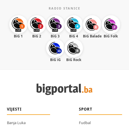
RADIO STANICE
BiG 1
BiG 2
BiG 3
BiG 4
BiG Balade
BiG Folk
BiG iG
BiG Rock
VIJESTI
SPORT
Banja Luka
Fudbal