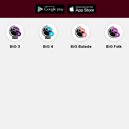
Skip
to
content
BiG 3
BiG 4
BiG Balade
BiG Folk