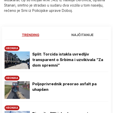
Stanari, smrtno je stradao u sudaru dva vozila u tom naselju,
rečeno je Srni iz Policijske uprave Doboj.
TRENDING
NAJČITANIJE
HRONIKA
Split: Torcida istakla uvredljiv
transparent o Srbima i uzvikivala “Za
dom spremni”
HRONIKA
Poljoprivrednik preorao asfalt pa
uhapšen
HRONIKA