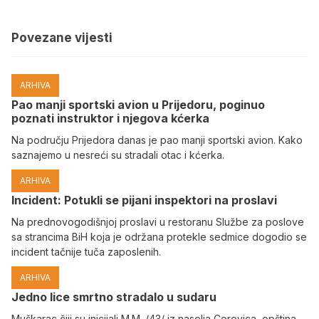
Povezane vijesti
ARHIVA
Pao manji sportski avion u Prijedoru, poginuo
poznati instruktor i njegova kćerka
Na području Prijedora danas je pao manji sportski avion. Kako
saznajemo u nesreći su stradali otac i kćerka.
ARHIVA
Incident: Potukli se pijani inspektori na proslavi
Na prednovogodišnjoj proslavi u restoranu Službe za poslove
sa strancima BiH koja je održana protekle sedmice dogodio se
incident tačnije tuča zaposlenih.
ARHIVA
Јedno lice smrtno stradalo u sudaru
Muškarac čiji su inicijali M.M. /43/ iz naselja Cerovica, opština