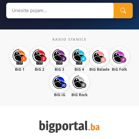
Search
for:
RADIO STANICE
BiG 1
BiG 2
BiG 3
BiG 4
BiG Balade
BiG Folk
BiG iG
BiG Rock