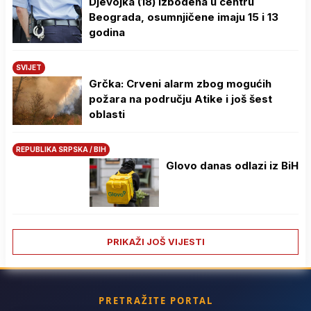
Djevojka (18) izbodena u centru
Beograda, osumnjičene imaju 15 i 13
godina
SVIJET
Grčka: Crveni alarm zbog mogućih
požara na području Atike i još šest
oblasti
REPUBLIKA SRPSKA / BIH
Glovo danas odlazi iz BiH
PRIKAŽI JOŠ VIJESTI
PRETRAŽITE PORTAL