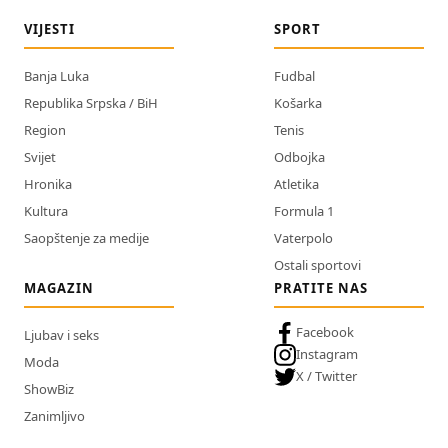
VIJESTI
SPORT
Banja Luka
Fudbal
Republika Srpska / BiH
Košarka
Region
Tenis
Svijet
Odbojka
Hronika
Atletika
Kultura
Formula 1
Saopštenje za medije
Vaterpolo
Ostali sportovi
MAGAZIN
PRATITE NAS
Facebook
Ljubav i seks
Instagram
Moda
X / Twitter
ShowBiz
Zanimljivo