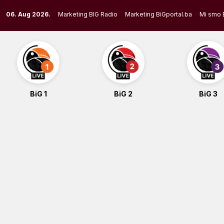
Skip
06. Aug 2026.
Marketing BIG Radio
Marketing BiGportal.ba
Mi smo 
to
content
BiG 1
BiG 2
BiG 3