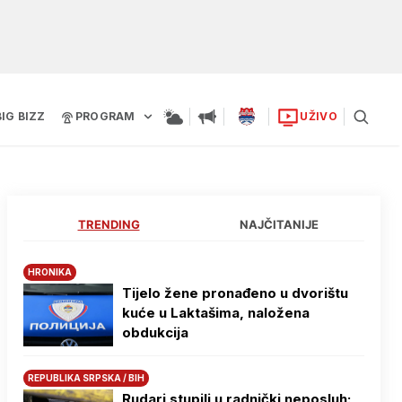
BIG BIZZ
PROGRAM
UŽIVO
TRENDING
NAJČITANIJE
HRONIKA
Tijelo žene pronađeno u dvorištu
kuće u Laktašima, naložena
obdukcija
REPUBLIKA SRPSKA / BIH
Rudari stupili u radnički neposluh: