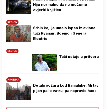
Nije normalno da ne možemo
ovjeriti knjižicu
REGION
Srbin koji je umalo ispao iz aviona
tuži Ryanair, Boeing i General
Electric
REGION
Tači ostaje u pritvoru
HRONIKA
Detalji požara kod Banjaluke: Mrtav
pijan palio vatru, pa napravio haos