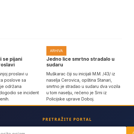
ARHIVA
i se pijani
Јedno lice smrtno stradalo u
roslavi
sudaru
joj proslavi u
Muškarac čiji su inicijali M.M. /43/ iz
za poslove sa
naselja Cerovica, opština Stanari,
 je održana
smrtno je stradao u sudaru dva vozila
dogodio se incident
u tom naselju, rečeno je Srni iz
enih.
Policijske uprave Doboj.
PRETRAŽITE PORTAL
ch