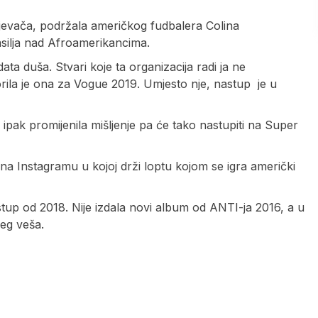
jevača, podržala američkog fudbalera Colina
silja nad Afroamerikancima.
ta duša. Stvari koje ta organizacija radi ja ne
vorila je ona za Vogue 2019. Umjesto nje, nastup je u
a ipak promijenila mišljenje pa će tako nastupiti na Super
 na Instagramu u kojoj drži loptu kojom se igra američki
tup od 2018. Nije izdala novi album od ANTI-ja 2016, a u
jeg veša.