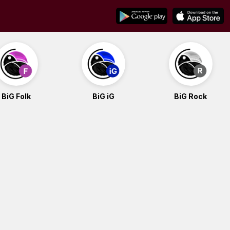
BiG Folk
BiG iG
BiG Rock