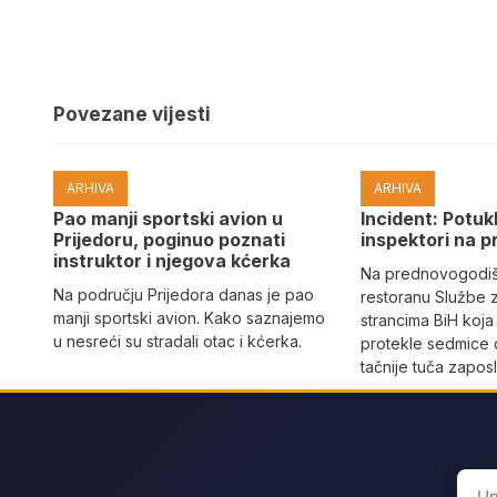
Povezane vijesti
ARHIVA
ARHIVA
Pao manji sportski avion u
Incident: Potukl
Prijedoru, poginuo poznati
inspektori na p
instruktor i njegova kćerka
Na prednovogodišn
Na području Prijedora danas je pao
restoranu Službe 
manji sportski avion. Kako saznajemo
strancima BiH koja
u nesreći su stradali otac i kćerka.
protekle sedmice 
tačnije tuča zaposl
Sear