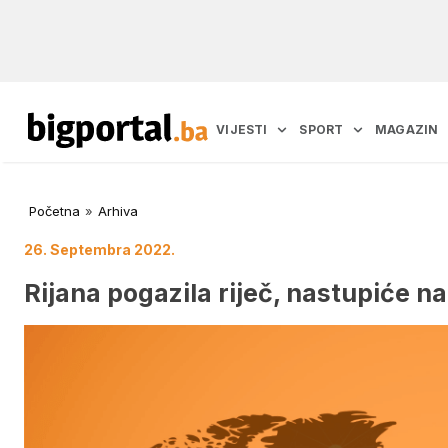
VIJESTI
SPORT
MAGAZIN
Početna
»
Arhiva
26. Septembra 2022.
Rijana pogazila riječ, nastupiće n