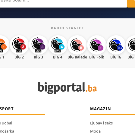
RADIO STANICE
G 1
BiG 2
BiG 3
BiG 4
BiG Balade
BiG Folk
BiG iG
BiG
SPORT
MAGAZIN
Fudbal
Ljubav i seks
Košarka
Moda