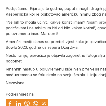
Podsjećamo, Rijana je te godine, poput mnogih drugih p
Kaepernicka koji je bojkotovao američku himnu zbog na
“Ne bih to mogla učiniti. Kakve koristi imam? Nisam proda
podržavam i ne mislim im biti od bilo kakve koristi”, go
poluvremenu imao Maroon 5.
Američki mediji danas su prenijeli vijest kako je pjevačic
Bowlu 2023. godine uz repera Džej Zi-ja.
Nešto ranije, pjevačica je objavila zagonetnu fotografiju
nogomet.
Rihannin nastup u poluvremenu biće njen prvi veliki nas
međuvremenu se fokusirala na svoju šminku i liniju don
Nezavisne.
Podijeli vijest na: