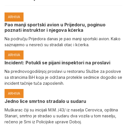
ARHIVA
Pao manji sportski avion u Prijedoru, poginuo
poznati instruktor i njegova kćerka
Na području Prijedora danas je pao manji sportski avion. Kako
saznajemo u nesreći su stradali otac i kćerka.
ARHIVA
Incident: Potukli se pijani inspektori na proslavi
Na prednovogodišnjoj proslavi u restoranu Službe za poslove
sa strancima BiH koja je održana protekle sedmice dogodio se
incident tačnije tuča zaposlenih.
ARHIVA
Јedno lice smrtno stradalo u sudaru
Muškarac čiji su inicijali M.M. /43/ iz naselja Cerovica, opština
Stanari, smrtno je stradao u sudaru dva vozila u tom naselju,
rečeno je Srni iz Policijske uprave Doboj.