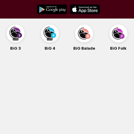
Skip
to
content
BiG 3
BiG 4
BiG Balade
BiG Folk