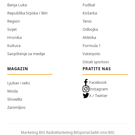
Banja Luka
Fudbal
Republika Srpska / BiH
Košarka
Region
Tenis
Svijet
Odbojka
Hronika
Atletika
Kultura
Formula 1
Saopštenje za medije
Vaterpolo
Ostali sportovi
MAGAZIN
PRATITE NAS
Facebook
Ljubav i seks
Instagram
Moda
X / Twitter
ShowBiz
Zanimljivo
Marketing BIG Radio
Marketing BIGportal.ba
Mi smo BIG