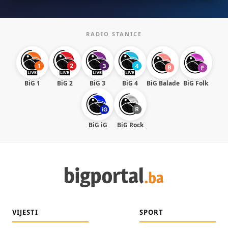
RADIO STANICE
BiG 1
BiG 2
BiG 3
BiG 4
BiG Balade
BiG Folk
BiG iG
BiG Rock
VIJESTI
SPORT