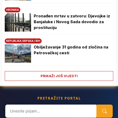
HRONIKA
Pronađen mrtav u zatvoru: Djevojke iz
Banjaluke i Novog Sada dovodio za
prostituciju
REPUBLIKA SRPSKA / BIH
Obilježavanje 31 godina od zločina na
Petrovačkoj cesti
PRIKAŽI JOŠ VIJESTI
PRETRAŽITE PORTAL
Search
for: