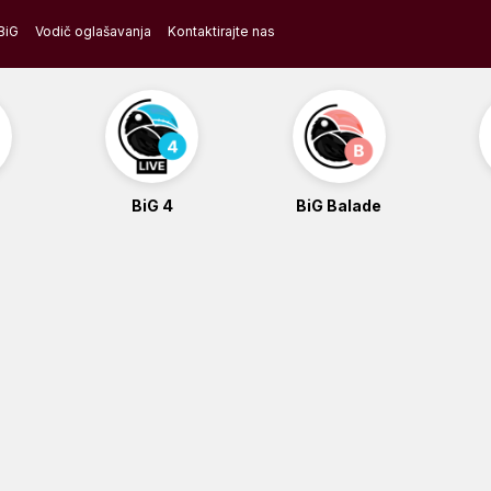
BiG
Vodič oglašavanja
Kontaktirajte nas
BiG 4
BiG Balade