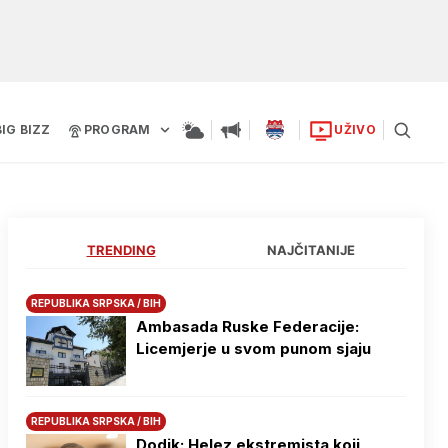
BIG BIZZ
PROGRAM
UŽIVO
TRENDING
NAJČITANIJE
REPUBLIKA SRPSKA / BIH
Ambasada Ruske Federacije:
Licemjerje u svom punom sjaju
REPUBLIKA SRPSKA / BIH
Dodik: Helez ekstremista koji