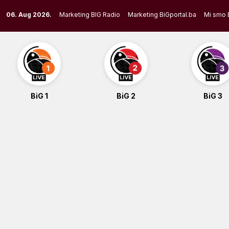
Skip
06. Aug 2026.
Marketing BIG Radio
Marketing BiGportal.ba
Mi smo 
to
content
BiG 1
BiG 2
BiG 3