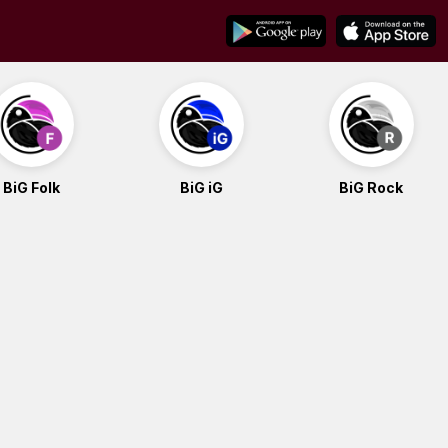
BiG Folk
BiG iG
BiG Rock