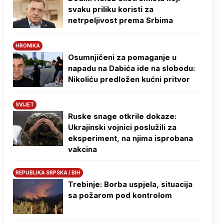
svaku priliku koristi za
netrpeljivost prema Srbima
HRONIKA
Osumnjičeni za pomaganje u
napadu na Dabića ide na slobodu:
Nikoliću predložen kućni pritvor
SVIJET
Ruske snage otkrile dokaze:
Ukrajinski vojnici poslužili za
eksperiment, na njima isprobana
vakcina
REPUBLIKA SRPSKA / BIH
Trebinje: Borba uspjela, situacija
sa požarom pod kontrolom