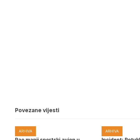
Povezane vijesti
ARHIVA
ARHIVA
Pao manji sportski avion u
Incident: Potukl