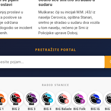
roslavi
sudaru
joj proslavi u
Muškarac čiji su inicijali M.M. /43/ iz
za poslove sa
naselja Cerovica, opština Stanari,
 je održana
smrtno je stradao u sudaru dva vozila
dogodio se incident
u tom naselju, rečeno je Srni iz
enih.
Policijske uprave Doboj.
PRETRAŽITE PORTAL
ch
RADIO STANICE
G 1
BiG 2
BiG 3
BiG 4
BiG Balade
BiG Folk
BiG iG
BiG