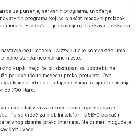
anica za punjenje, servisnih programa, uvođenje
 inovativnih programa koji će olakšati masovni prelazak
ih modela. Predviđeno je i smanjenje troškova i otiska na
e nastavlja ideju modela Twizzy. Duo je kompaktan i ima
 na jedno standarndo parking mesto.
ektno kupiti, nego će biti dostupan za upotrebu na
a duže periode (do tri meseca) preko pretplate. Ova
u gradskim sredinama, a taj model ima opciju brendiranja
or od 700 litara.
 da bude intuitivna svim korisnicima i opremljena je
. Tu su držač za mobilni telefon, USB-C punjač i
erativnog sistema preko interneta. Na primer, moguće je
kav limit uvede.