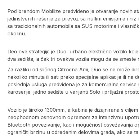
Pod brendom Mobilize predviđeno je otvaranje novih st
jedinstvenih rešenja za prevoz sa nultim emisijama i niz
sa tradicionalnih automobila sa SUS motorima i vlasničk
okolinu.
Deo ove strategije je Duo, urbano električno vozilo koj
dva sedišta, a čak tri ovakva vozila mogu da se smeste
Za razliku od sličnog Citroena Ami, Duo se ne može dir
nekoliko minuta ili sati preko specijalne aplikacije ili n
poslednja usluga predviđena je za komercijalne servise 
karoserije, jedno sedište u varijanti Solo i prtljažni prost
Vozilo je široko 1300mm, a kabina je dizajnirana s ciljem
neophodnom osnovnom opremom za intenzivnu upotrebu
Bluetooth povezivanje, kao i mogućnost osvežavanja op
ograničiti brzinu u određenim delovima grada, ako se ta