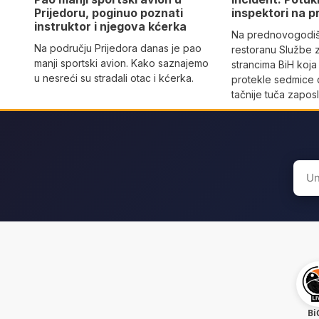
Prijedoru, poginuo poznati
inspektori na p
instruktor i njegova kćerka
Na prednovogodišn
Na području Prijedora danas je pao
restoranu Službe 
manji sportski avion. Kako saznajemo
strancima BiH koja
u nesreći su stradali otac i kćerka.
protekle sedmice 
tačnije tuča zaposl
Sear
for:
Bi