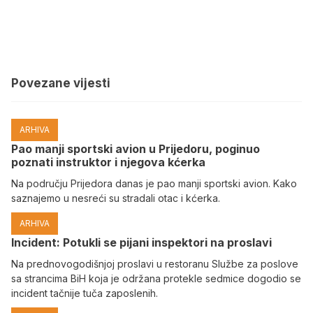
Povezane vijesti
ARHIVA
Pao manji sportski avion u Prijedoru, poginuo
poznati instruktor i njegova kćerka
Na području Prijedora danas je pao manji sportski avion. Kako
saznajemo u nesreći su stradali otac i kćerka.
ARHIVA
Incident: Potukli se pijani inspektori na proslavi
Na prednovogodišnjoj proslavi u restoranu Službe za poslove
sa strancima BiH koja je održana protekle sedmice dogodio se
incident tačnije tuča zaposlenih.