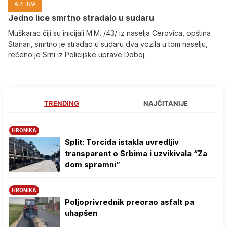
ARHIVA
Јedno lice smrtno stradalo u sudaru
Muškarac čiji su inicijali M.M. /43/ iz naselja Cerovica, opština
Stanari, smrtno je stradao u sudaru dva vozila u tom naselju,
rečeno je Srni iz Policijske uprave Doboj.
TRENDING
NAJČITANIJE
HRONIKA
Split: Torcida istakla uvredljiv
transparent o Srbima i uzvikivala “Za
dom spremni”
HRONIKA
Poljoprivrednik preorao asfalt pa
uhapšen