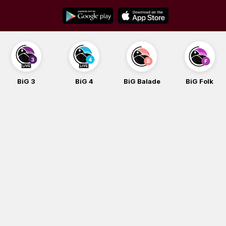
Skip
to
content
BiG 3
BiG 4
BiG Balade
BiG Folk