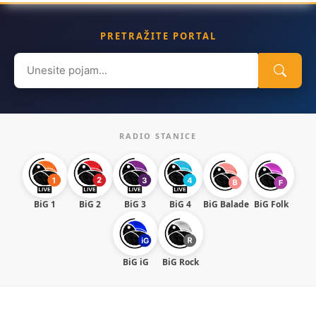
PRETRAŽITE PORTAL
Search
for:
RADIO STANICE
BiG 1
BiG 2
BiG 3
BiG 4
BiG Balade
BiG Folk
BiG iG
BiG Rock