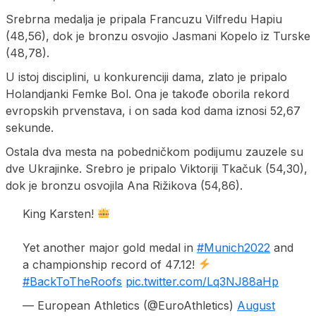
Srebrna medalja je pripala Francuzu Vilfredu Hapiu
(48,56), dok je bronzu osvojio Jasmani Kopelo iz Turske
(48,78).
U istoj disciplini, u konkurenciji dama, zlato je pripalo
Holandjanki Femke Bol. Ona je takođe oborila rekord
evropskih prvenstava, i on sada kod dama iznosi 52,67
sekunde.
Ostala dva mesta na pobedničkom podijumu zauzele su
dve Ukrajinke. Srebro je pripalo Viktoriji Tkačuk (54,30),
dok je bronzu osvojila Ana Rižikova (54,86).
King Karsten!
Yet another major gold medal in
#Munich2022
and
a championship record of 47.12!
#BackToTheRoofs
pic.twitter.com/Lq3NJ88aHp
— European Athletics (@EuroAthletics)
August