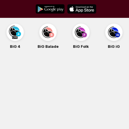
Skip
to
content
BiG 4
BiG Balade
BiG Folk
BiG iG