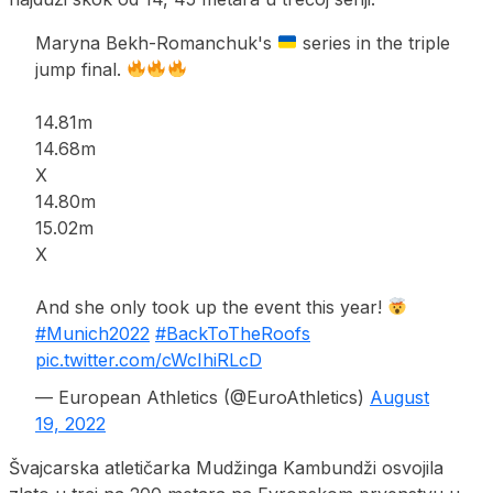
Maryna Bekh-Romanchuk's
series in the triple
jump final.
14.81m
14.68m
X
14.80m
15.02m
X
And she only took up the event this year!
#Munich2022
#BackToTheRoofs
pic.twitter.com/cWcIhiRLcD
— European Athletics (@EuroAthletics)
August
19, 2022
Švajcarska atletičarka Mudžinga Kambundži osvojila