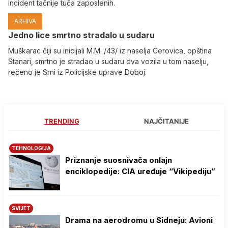
incident tačnije tuča zaposlenih.
ARHIVA
Јedno lice smrtno stradalo u sudaru
Muškarac čiji su inicijali M.M. /43/ iz naselja Cerovica, opština
Stanari, smrtno je stradao u sudaru dva vozila u tom naselju,
rečeno je Srni iz Policijske uprave Doboj.
TRENDING
NAJČITANIJE
TEHNOLOGIJA
Priznanje suosnivača onlajn
enciklopedije: CIA uređuje “Vikipediju”
SVIJET
Drama na aerodromu u Sidneju: Avioni