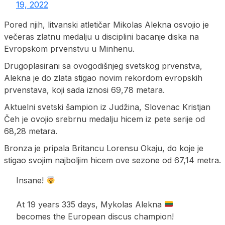
19, 2022
Pored njih, litvanski atletičar Mikolas Alekna osvojio je
večeras zlatnu medalju u disciplini bacanje diska na
Evropskom prvenstvu u Minhenu.
Drugoplasirani sa ovogodišnjeg svetskog prvenstva,
Alekna je do zlata stigao novim rekordom evropskih
prvenstava, koji sada iznosi 69,78 metara.
Aktuelni svetski šampion iz Judžina, Slovenac Kristjan
Čeh je ovojio srebrnu medalju hicem iz pete serije od
68,28 metara.
Bronza je pripala Britancu Lorensu Okaju, do koje je
stigao svojim najboljim hicem ove sezone od 67,14 metra.
Insane!
At 19 years 335 days, Mykolas Alekna
becomes the European discus champion!