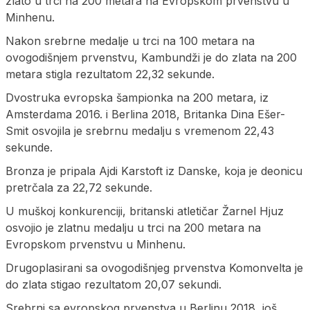
zlato u trci na 200 metara na Evropskom prvenstvu u
Minhenu.
Nakon srebrne medalje u trci na 100 metara na
ovogodišnjem prvenstvu, Kambundži je do zlata na 200
metara stigla rezultatom 22,32 sekunde.
Dvostruka evropska šampionka na 200 metara, iz
Amsterdama 2016. i Berlina 2018, Britanka Dina Ešer-
Smit osvojila je srebrnu medalju s vremenom 22,43
sekunde.
Bronza je pripala Ajdi Karstoft iz Danske, koja je deonicu
pretrčala za 22,72 sekunde.
U muškoj konkurenciji, britanski atletičar Žarnel Hjuz
osvojio je zlatnu medalju u trci na 200 metara na
Evropskom prvenstvu u Minhenu.
Drugoplasirani sa ovogodišnjeg prvenstva Komonvelta je
do zlata stigao rezultatom 20,07 sekundi.
Srebrni sa evropskog prvenstva u Berlinu 2018, još