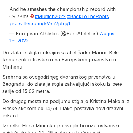
And he smashes the championship record with
69.78m!
#Munich2022
#BackToTheRoofs
pic.twitter.com/9VanVpfqq1
— European Athletics (@EuroAthletics)
August
19, 2022
Do zlata je stigla i ukrajinska atletičarka Marina Bek-
Romančuk u troskoku na Evropskom prvenstvu u
Minhenu.
Srebrna sa ovogodišnjeg dvoranskog prvenstva u
Beogradu, do zlata je stigla zahvaljujući skoku iz pete
serije od 15,02 metra.
Do drugog mesta na podijumu stigla je Kristina Makela iz
Finske skokom od 14,64, i tako postavila novi državni
rekord.
Izraelka Hana Minenko je osvojila bronzu ostvarivši
najduži skok od 14, 45 metara u trećoj seriji.