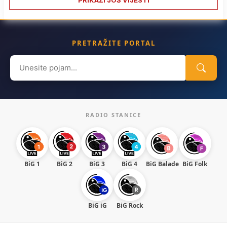
PRETRAŽITE PORTAL
Search
for:
RADIO STANICE
BiG 1
BiG 2
BiG 3
BiG 4
BiG Balade
BiG Folk
BiG iG
BiG Rock