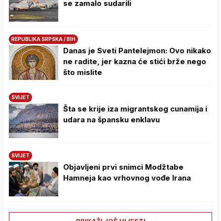
se zamalo sudarili
REPUBLIKA SRPSKA / BIH
Danas je Sveti Pantelejmon: Ovo nikako
ne radite, jer kazna će stići brže nego
što mislite
SVIJET
Šta se krije iza migrantskog cunamija i
udara na špansku enklavu
SVIJET
Objavljeni prvi snimci Modžtabe
Hamneja kao vrhovnog vođe Irana
PRIKAŽI JOŠ VIJESTI