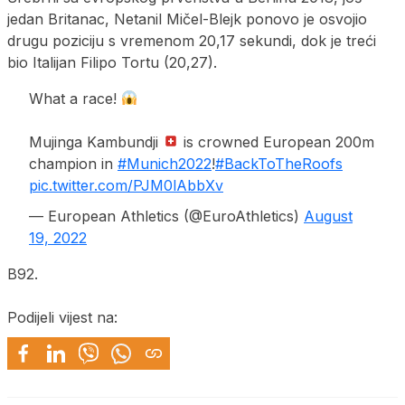
jedan Britanac, Netanil Mičel-Blejk ponovo je osvojio
drugu poziciju s vremenom 20,17 sekundi, dok je treći
bio Italijan Filipo Tortu (20,27).
What a race!
Mujinga Kambundji
is crowned European 200m
champion in
#Munich2022
!
#BackToTheRoofs
pic.twitter.com/PJM0lAbbXv
— European Athletics (@EuroAthletics)
August
19, 2022
B92.
Podijeli vijest na: