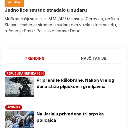
ARHIVA
Јedno lice smrtno stradalo u sudaru
Muškarac čiji su inicijali M.M. /43/ iz naselja Cerovica, opština
Stanari, smrtno je stradao u sudaru dva vozila u tom naselju,
rečeno je Srni iz Policijske uprave Doboj.
TRENDING
NAJČITANIJE
REPUBLIKA SRPSKA / BIH
Pripremite kišobrane: Nakon vrelog
dana stižu pljuskovi i grmljavina
HRONIKA
Na Јarinju privedena tri srpska
policajca