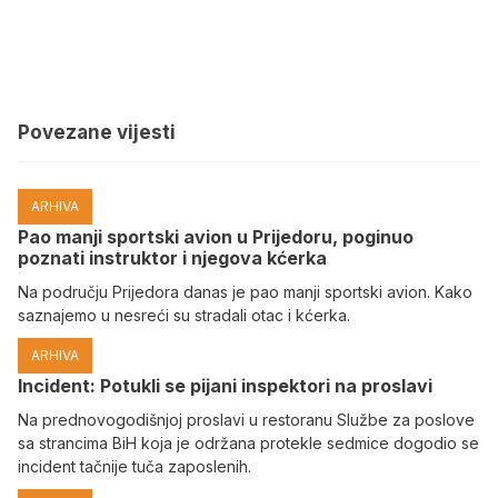
Povezane vijesti
ARHIVA
Pao manji sportski avion u Prijedoru, poginuo
poznati instruktor i njegova kćerka
Na području Prijedora danas je pao manji sportski avion. Kako
saznajemo u nesreći su stradali otac i kćerka.
ARHIVA
Incident: Potukli se pijani inspektori na proslavi
Na prednovogodišnjoj proslavi u restoranu Službe za poslove
sa strancima BiH koja je održana protekle sedmice dogodio se
incident tačnije tuča zaposlenih.