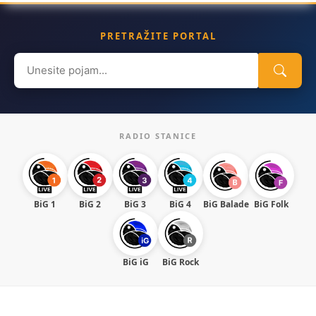
PRETRAŽITE PORTAL
Search
for:
RADIO STANICE
BiG 1
BiG 2
BiG 3
BiG 4
BiG Balade
BiG Folk
BiG iG
BiG Rock