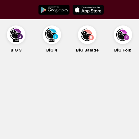
Skip
to
content
BiG 3
BiG 4
BiG Balade
BiG Folk