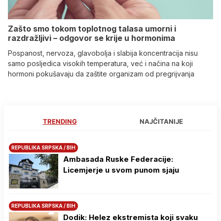
Zašto smo tokom toplotnog talasa umorni i
razdražljivi – odgovor se krije u hormonima
Pospanost, nervoza, glavobolja i slabija koncentracija nisu
samo posljedica visokih temperatura, već i načina na koji
hormoni pokušavaju da zaštite organizam od pregrijvanja
TRENDING
NAJČITANIJE
REPUBLIKA SRPSKA / BIH
Ambasada Ruske Federacije:
Licemjerje u svom punom sjaju
REPUBLIKA SRPSKA / BIH
Dodik: Helez ekstremista koji svaku