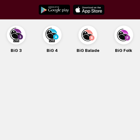
Skip
to
content
BiG 3
BiG 4
BiG Balade
BiG Folk