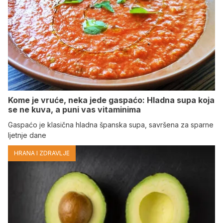
Kome je vruće, neka jede gaspaćo: Hladna supa koja
se ne kuva, a puni vas vitaminima
Gaspaćo je klasična hladna španska supa, savršena za sparne
ljetnje dane
HRANA I ZDRAVLJE