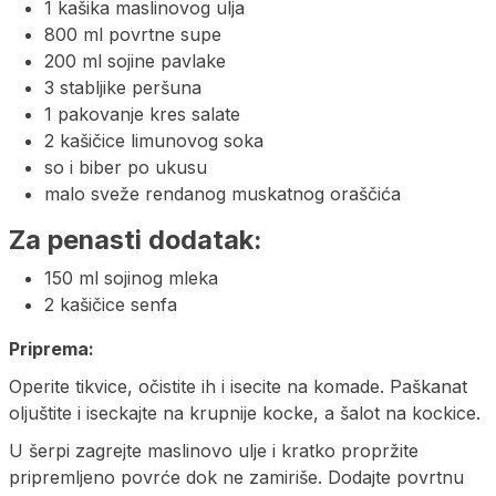
1 kašika maslinovog ulja
800 ml povrtne supe
200 ml sojine pavlake
3 stabljike peršuna
1 pakovanje kres salate
2 kašičice limunovog soka
so i biber po ukusu
malo sveže rendanog muskatnog oraščića
Za penasti dodatak:
150 ml sojinog mleka
2 kašičice senfa
Priprema:
Operite tikvice, očistite ih i isecite na komade. Paškanat
oljuštite i iseckajte na krupnije kocke, a šalot na kockice.
U šerpi zagrejte maslinovo ulje i kratko propržite
pripremljeno povrće dok ne zamiriše. Dodajte povrtnu