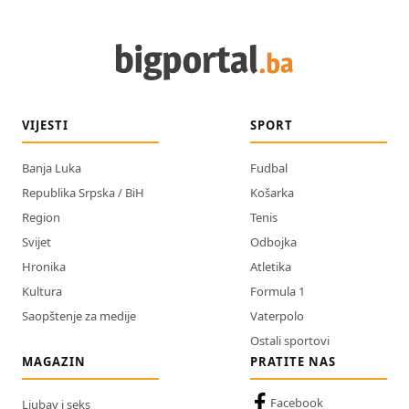
VIJESTI
SPORT
Banja Luka
Fudbal
Republika Srpska / BiH
Košarka
Region
Tenis
Svijet
Odbojka
Hronika
Atletika
Kultura
Formula 1
Saopštenje za medije
Vaterpolo
Ostali sportovi
MAGAZIN
PRATITE NAS
Facebook
Ljubav i seks