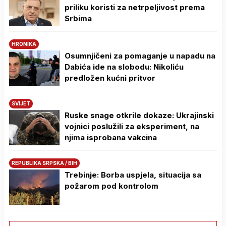
priliku koristi za netrpeljivost prema
Srbima
HRONIKA
Osumnjičeni za pomaganje u napadu na
Dabića ide na slobodu: Nikoliću
predložen kućni pritvor
SVIJET
Ruske snage otkrile dokaze: Ukrajinski
vojnici poslužili za eksperiment, na
njima isprobana vakcina
REPUBLIKA SRPSKA / BIH
Trebinje: Borba uspjela, situacija sa
požarom pod kontrolom