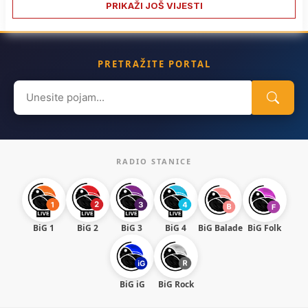
PRIKAŽI JOŠ VIJESTI
PRETRAŽITE PORTAL
Search
for:
RADIO STANICE
BiG 1
BiG 2
BiG 3
BiG 4
BiG Balade
BiG Folk
BiG iG
BiG Rock