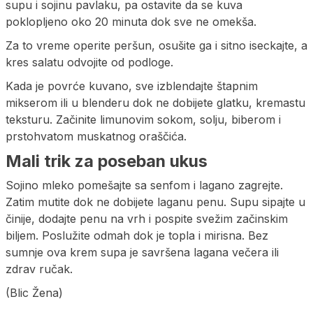
supu i sojinu pavlaku, pa ostavite da se kuva
poklopljeno oko 20 minuta dok sve ne omekša.
Za to vreme operite peršun, osušite ga i sitno iseckajte, a
kres salatu odvojite od podloge.
Kada je povrće kuvano, sve izblendajte štapnim
mikserom ili u blenderu dok ne dobijete glatku, kremastu
teksturu. Začinite limunovim sokom, solju, biberom i
prstohvatom muskatnog oraščića.
Mali trik za poseban ukus
Sojino mleko pomešajte sa senfom i lagano zagrejte.
Zatim mutite dok ne dobijete laganu penu. Supu sipajte u
činije, dodajte penu na vrh i pospite svežim začinskim
biljem. Poslužite odmah dok je topla i mirisna. Bez
sumnje ova krem supa je savršena lagana večera ili
zdrav ručak.
(Blic Žena)