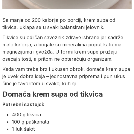
Sa manje od 200 kalorija po porciji, krem supa od
tikvica, uklapa se u svaki balansirani jelovnik.
Tikvice su odličan saveznik zdrave ishrane jer sadrže
malo kalorija, a bogate su mineralima poput kalijuma,
magnezijuma i gvožđa. U formi krem supe pružaju
osećaj sitosti, a pritom ne opterećuju organizam.
Kada vam treba brz i ukusan obrok, domaća krem supa
je uvek dobra ideja – jednostavna priprema i pun ukus
čine je favoritom u svakoj kuhinji.
Domaća krem supa od tikvica
Potrebni sastojci:
400 g tikvica
100 g paškanata
1 luk šalot