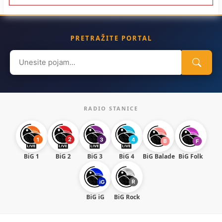
PRETRAŽITE PORTAL
Search
for:
RADIO STANICE
BiG 1
BiG 2
BiG 3
BiG 4
BiG Balade
BiG Folk
BiG iG
BiG Rock