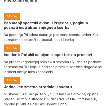
Povezane vijesti
ARHIVA
Pao manji sportski avion u Prijedoru, poginuo
poznati instruktor i njegova kćerka
Na području Prijedora danas je pao manji sportski avion. Kako
saznajemo u nesreći su stradali otac i kćerka.
ARHIVA
Incident: Potukli se pijani inspektori na proslavi
Na prednovogodišnjoj proslavi u restoranu Službe za poslove
sa strancima BiH koja je održana protekle sedmice dogodio se
incident tačnije tuča zaposlenih.
ARHIVA
Јedno lice smrtno stradalo u sudaru
Muškarac čiji su inicijali M.M. /43/ iz naselja Cerovica, opština
Stanari, smrtno je stradao u sudaru dva vozila u tom naselju,
rečeno je Srni iz Policijske uprave Doboj.