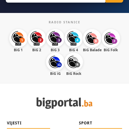
RADIO STANICE
BiG 1
BiG 2
BiG 3
BiG 4
BiG Balade
BiG Folk
BiG iG
BiG Rock
VIJESTI
SPORT