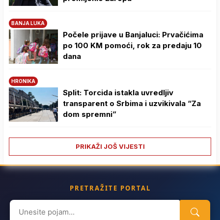
BANJA LUKA
Počele prijave u Banjaluci: Prvačićima
po 100 KM pomoći, rok za predaju 10
dana
HRONIKA
Split: Torcida istakla uvredljiv
transparent o Srbima i uzvikivala “Za
dom spremni”
PRIKAŽI JOŠ VIJESTI
PRETRAŽITE PORTAL
Search
for: