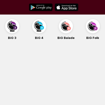
Skip
to
content
BiG 3
BiG 4
BiG Balade
BiG Folk