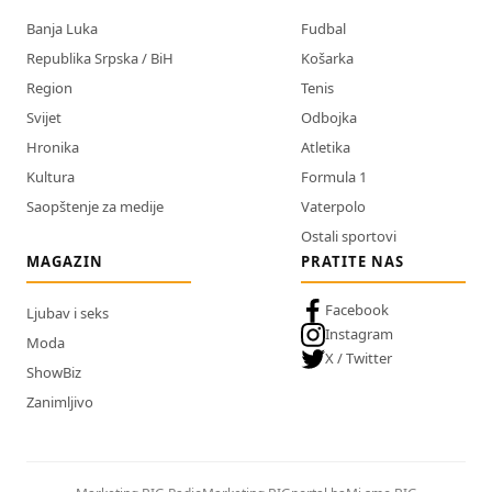
Banja Luka
Fudbal
Republika Srpska / BiH
Košarka
Region
Tenis
Svijet
Odbojka
Hronika
Atletika
Kultura
Formula 1
Saopštenje za medije
Vaterpolo
Ostali sportovi
MAGAZIN
PRATITE NAS
Facebook
Ljubav i seks
Instagram
Moda
X / Twitter
ShowBiz
Zanimljivo