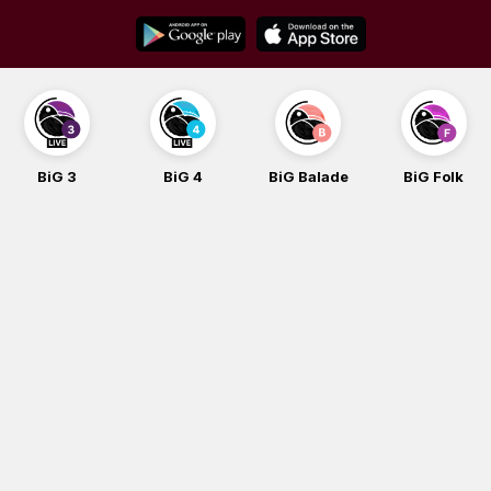
Skip
to
content
BiG 3
BiG 4
BiG Balade
BiG Folk