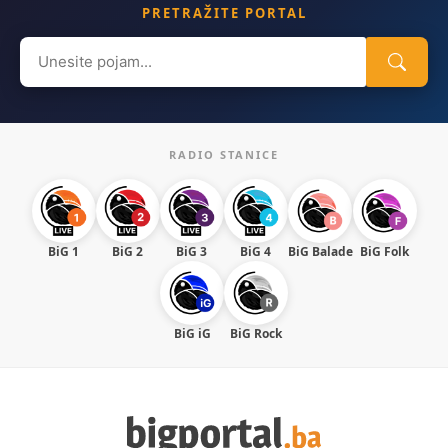
PRETRAŽITE PORTAL
Search
for:
RADIO STANICE
BiG 1
BiG 2
BiG 3
BiG 4
BiG Balade
BiG Folk
BiG iG
BiG Rock