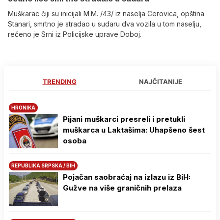
Muškarac čiji su inicijali M.M. /43/ iz naselja Cerovica, opština
Stanari, smrtno je stradao u sudaru dva vozila u tom naselju,
rečeno je Srni iz Policijske uprave Doboj.
TRENDING
NAJČITANIJE
HRONIKA
Pijani muškarci presreli i pretukli
muškarca u Laktašima: Uhapšeno šest
osoba
REPUBLIKA SRPSKA / BIH
Pojačan saobraćaj na izlazu iz BiH:
Gužve na više graničnih prelaza