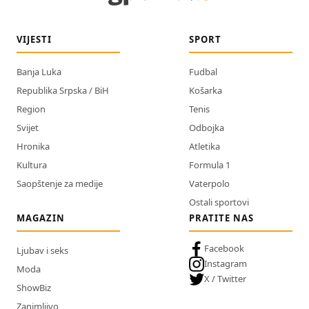
VIJESTI
SPORT
Banja Luka
Fudbal
Republika Srpska / BiH
Košarka
Region
Tenis
Svijet
Odbojka
Hronika
Atletika
Kultura
Formula 1
Saopštenje za medije
Vaterpolo
Ostali sportovi
MAGAZIN
PRATITE NAS
Facebook
Ljubav i seks
Instagram
Moda
X / Twitter
ShowBiz
Zanimljivo