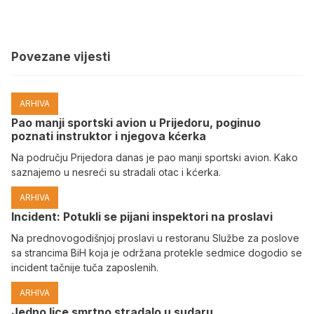
Povezane vijesti
ARHIVA
Pao manji sportski avion u Prijedoru, poginuo
poznati instruktor i njegova kćerka
Na području Prijedora danas je pao manji sportski avion. Kako
saznajemo u nesreći su stradali otac i kćerka.
ARHIVA
Incident: Potukli se pijani inspektori na proslavi
Na prednovogodišnjoj proslavi u restoranu Službe za poslove
sa strancima BiH koja je održana protekle sedmice dogodio se
incident tačnije tuča zaposlenih.
ARHIVA
Јedno lice smrtno stradalo u sudaru