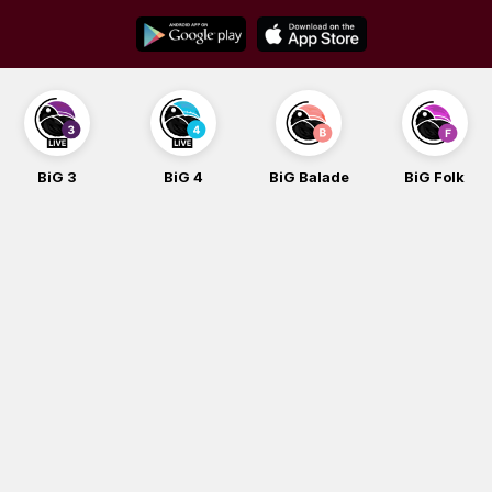
Skip
to
content
BiG 3
BiG 4
BiG Balade
BiG Folk