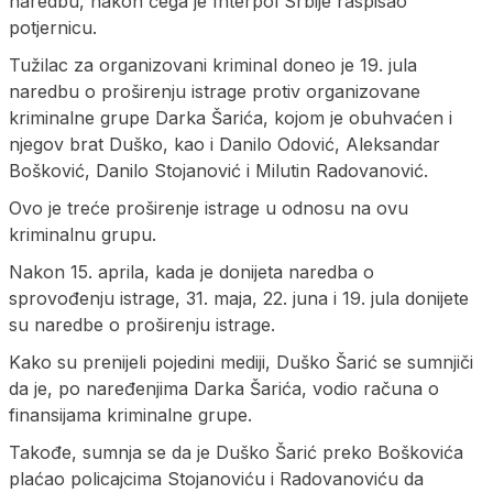
naredbu, nakon čega je Interpol Srbije raspisao
potjernicu.
Tužilac za organizovani kriminal doneo je 19. jula
naredbu o proširenju istrage protiv organizovane
kriminalne grupe Darka Šarića, kojom je obuhvaćen i
njegov brat Duško, kao i Danilo Odović, Aleksandar
Bošković, Danilo Stojanović i Milutin Radovanović.
Ovo je treće proširenje istrage u odnosu na ovu
kriminalnu grupu.
Nakon 15. aprila, kada je donijeta naredba o
sprovođenju istrage, 31. maja, 22. juna i 19. jula donijete
su naredbe o proširenju istrage.
Kako su prenijeli pojedini mediji, Duško Šarić se sumnjiči
da je, po naređenjima Darka Šarića, vodio računa o
finansijama kriminalne grupe.
Takođe, sumnja se da je Duško Šarić preko Boškovića
plaćao policajcima Stojanoviću i Radovanoviću da