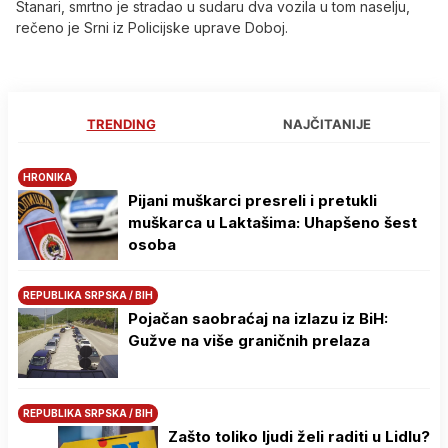
Stanari, smrtno je stradao u sudaru dva vozila u tom naselju,
rečeno je Srni iz Policijske uprave Doboj.
TRENDING
NAJČITANIJE
HRONIKA
Pijani muškarci presreli i pretukli
muškarca u Laktašima: Uhapšeno šest
osoba
REPUBLIKA SRPSKA / BIH
Pojačan saobraćaj na izlazu iz BiH:
Gužve na više graničnih prelaza
REPUBLIKA SRPSKA / BIH
Zašto toliko ljudi želi raditi u Lidlu?