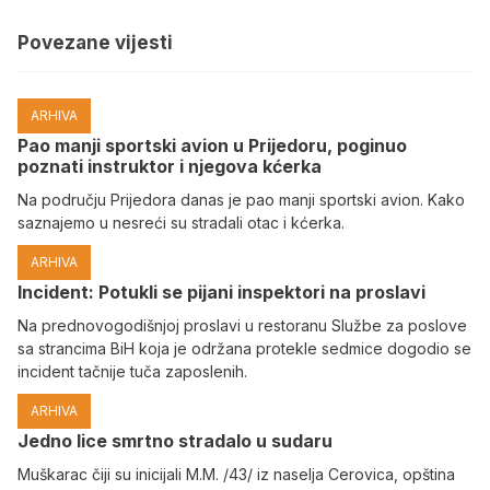
Povezane vijesti
ARHIVA
Pao manji sportski avion u Prijedoru, poginuo
poznati instruktor i njegova kćerka
Na području Prijedora danas je pao manji sportski avion. Kako
saznajemo u nesreći su stradali otac i kćerka.
ARHIVA
Incident: Potukli se pijani inspektori na proslavi
Na prednovogodišnjoj proslavi u restoranu Službe za poslove
sa strancima BiH koja je održana protekle sedmice dogodio se
incident tačnije tuča zaposlenih.
ARHIVA
Јedno lice smrtno stradalo u sudaru
Muškarac čiji su inicijali M.M. /43/ iz naselja Cerovica, opština