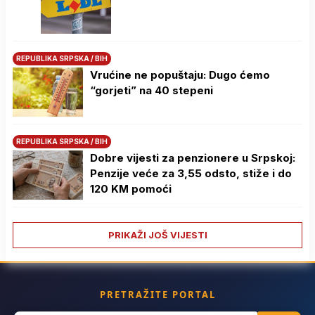
REPUBLIKA SRPSKA / BIH
Vrućine ne popuštaju: Dugo ćemo
“gorjeti” na 40 stepeni
REPUBLIKA SRPSKA / BIH
Dobre vijesti za penzionere u Srpskoj:
Penzije veće za 3,55 odsto, stiže i do
120 KM pomoći
PRIKAŽI JOŠ VIJESTI
PRETRAŽITE PORTAL