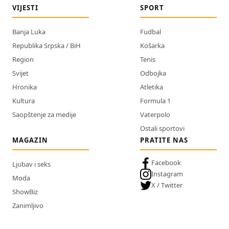
VIJESTI
SPORT
Banja Luka
Fudbal
Republika Srpska / BiH
Košarka
Region
Tenis
Svijet
Odbojka
Hronika
Atletika
Kultura
Formula 1
Saopštenje za medije
Vaterpolo
Ostali sportovi
MAGAZIN
PRATITE NAS
Facebook
Ljubav i seks
Instagram
Moda
X / Twitter
ShowBiz
Zanimljivo