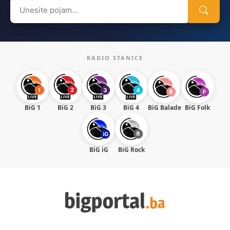
Search
for:
RADIO STANICE
BiG 1
BiG 2
BiG 3
BiG 4
BiG Balade
BiG Folk
BiG iG
BiG Rock