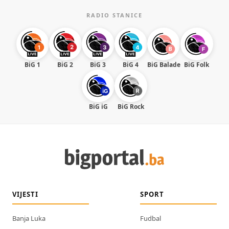
RADIO STANICE
BiG 1
BiG 2
BiG 3
BiG 4
BiG Balade
BiG Folk
BiG iG
BiG Rock
VIJESTI
SPORT
Banja Luka
Fudbal