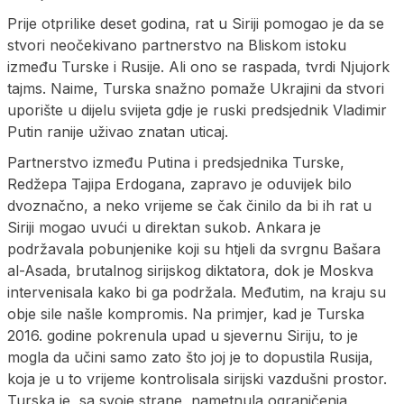
Prije otprilike deset godina, rat u Siriji pomogao je da se
stvori neočekivano partnerstvo na Bliskom istoku
između Turske i Rusije. Ali ono se raspada, tvrdi Njujork
tajms. Naime, Turska snažno pomaže Ukrajini da stvori
uporište u dijelu svijeta gdje je ruski predsjednik Vladimir
Putin ranije uživao znatan uticaj.
Partnerstvo između Putina i predsjednika Turske,
Redžepa Tajipa Erdogana, zapravo je oduvijek bilo
dvoznačno, a neko vrijeme se čak činilo da bi ih rat u
Siriji mogao uvući u direktan sukob. Ankara je
podržavala pobunjenike koji su htjeli da svrgnu Bašara
al-Asada, brutalnog sirijskog diktatora, dok je Moskva
intervenisala kako bi ga podržala. Međutim, na kraju su
obje sile našle kompromis. Na primjer, kad je Turska
2016. godine pokrenula upad u sjevernu Siriju, to je
mogla da učini samo zato što joj je to dopustila Rusija,
koja je u to vrijeme kontrolisala sirijski vazdušni prostor.
Turska je, sa svoje strane, nametnula ograničenja