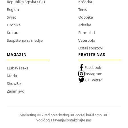
Republika Srpska / BiH
Košarka
Region
Tenis
Svijet
Odbojka
Hronika
Atletika
Kultura
Formula 1
Saopštenje za medije
Vaterpolo
Ostali sportovi
MAGAZIN
PRATITE NAS
Facebook
Ljubav i seks
Instagram
Moda
X / Twitter
ShowBiz
Zanimljivo
Marketing BIG Radio
Marketing BIGportal.ba
Mi smo BIG
Vodič oglašavanja
Kontaktirajte nas