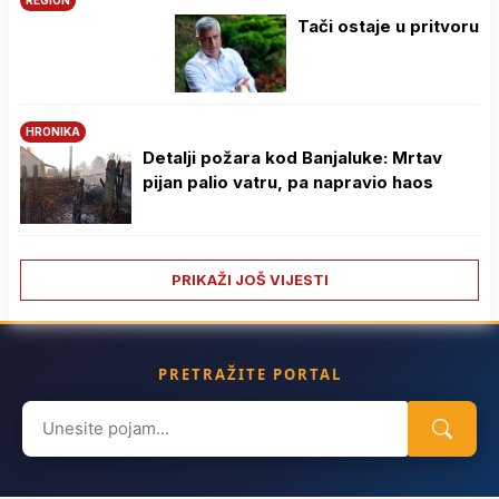
REGION
Tači ostaje u pritvoru
HRONIKA
Detalji požara kod Banjaluke: Mrtav
pijan palio vatru, pa napravio haos
PRIKAŽI JOŠ VIJESTI
PRETRAŽITE PORTAL
Search
for: