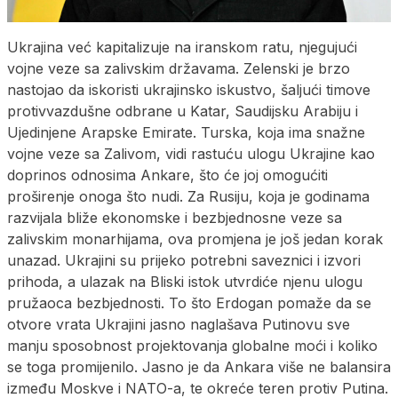
Ukrajina već kapitalizuje na iranskom ratu, njegujući
vojne veze sa zalivskim državama. Zelenski je brzo
nastojao da iskoristi ukrajinsko iskustvo, šaljući timove
protivvazdušne odbrane u Katar, Saudijsku Arabiju i
Ujedinjene Arapske Emirate. Turska, koja ima snažne
vojne veze sa Zalivom, vidi rastuću ulogu Ukrajine kao
doprinos odnosima Ankare, što će joj omogućiti
proširenje onoga što nudi. Za Rusiju, koja je godinama
razvijala bliže ekonomske i bezbjednosne veze sa
zalivskim monarhijama, ova promjena je još jedan korak
unazad. Ukrajini su prijeko potrebni saveznici i izvori
prihoda, a ulazak na Bliski istok utvrdiće njenu ulogu
pružaoca bezbjednosti. To što Erdogan pomaže da se
otvore vrata Ukrajini jasno naglašava Putinovu sve
manju sposobnost projektovanja globalne moći i koliko
se toga promijenilo. Jasno je da Ankara više ne balansira
između Moskve i NATO-a, te okreće teren protiv Putina.