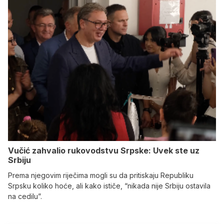
Vučić zahvalio rukovodstvu Srpske: Uvek ste uz
Srbiju
Prema njegovim riječima mogli su da pritiskaju Republiku
Srpsku koliko hoće, ali kako ističe, “nikada nije Srbiju ostavila
na cedilu”.