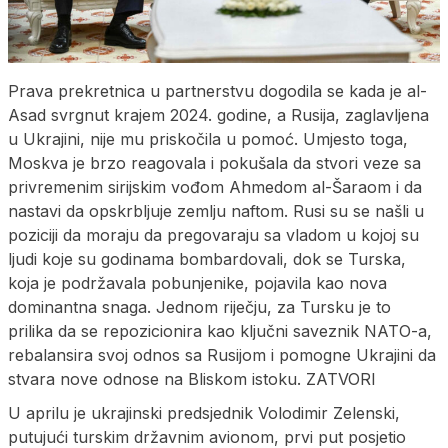
Prava prekretnica u partnerstvu dogodila se kada je al-
Asad svrgnut krajem 2024. godine, a Rusija, zaglavljena
u Ukrajini, nije mu priskočila u pomoć. Umjesto toga,
Moskva je brzo reagovala i pokušala da stvori veze sa
privremenim sirijskim vođom Ahmedom al-Šaraom i da
nastavi da opskrbljuje zemlju naftom. Rusi su se našli u
poziciji da moraju da pregovaraju sa vladom u kojoj su
ljudi koje su godinama bombardovali, dok se Turska,
koja je podržavala pobunjenike, pojavila kao nova
dominantna snaga. Jednom riječju, za Tursku je to
prilika da se repozicionira kao ključni saveznik NATO-a,
rebalansira svoj odnos sa Rusijom i pomogne Ukrajini da
stvara nove odnose na Bliskom istoku. ZATVORI
U aprilu je ukrajinski predsjednik Volodimir Zelenski,
putujući turskim državnim avionom, prvi put posjetio