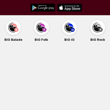
Skip
to
content
BiG Balade
BiG Folk
BiG iG
BiG Rock