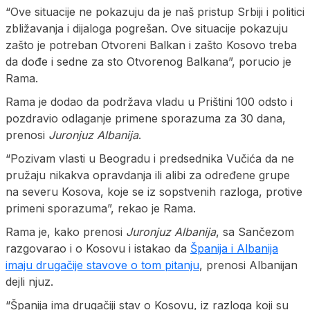
“Ove situacije ne pokazuju da je naš pristup Srbiji i politici
zbližavanja i dijaloga pogrešan. Ove situacije pokazuju
zašto je potreban Otvoreni Balkan i zašto Kosovo treba
da dođe i sedne za sto Otvorenog Balkana”, porucio je
Rama.
Rama je dodao da podržava vladu u Prištini 100 odsto i
pozdravio odlaganje primene sporazuma za 30 dana,
prenosi
Juronjuz Albanija
.
“Pozivam vlasti u Beogradu i predsednika Vučića da ne
pružaju nikakva opravdanja ili alibi za određene grupe
na severu Kosova, koje se iz sopstvenih razloga, protive
primeni sporazuma”, rekao je Rama.
Rama je, kako prenosi
Juronjuz Albanija
, sa Sančezom
razgovarao i o Kosovu i istakao da
Španija i Albanija
imaju drugačije stavove o tom pitanju
, prenosi Albanijan
dejli njuz.
“Španija ima drugačiji stav o Kosovu, iz razloga koji su