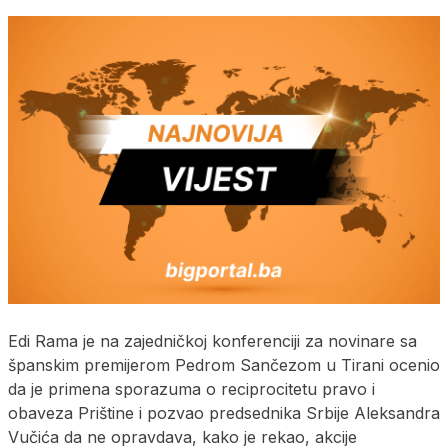
Edi Rama je na zajedničkoj konferenciji za novinare sa
španskim premijerom Pedrom Sančezom u Tirani ocenio
da je primena sporazuma o reciprocitetu pravo i
obaveza Prištine i pozvao predsednika Srbije Aleksandra
Vučića da ne opravdava, kako je rekao, akcije