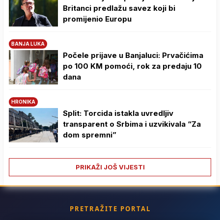
Britanci predlažu savez koji bi
promijenio Europu
BANJA LUKA
Počele prijave u Banjaluci: Prvačićima
po 100 KM pomoći, rok za predaju 10
dana
HRONIKA
Split: Torcida istakla uvredljiv
transparent o Srbima i uzvikivala “Za
dom spremni”
PRIKAŽI JOŠ VIJESTI
PRETRAŽITE PORTAL