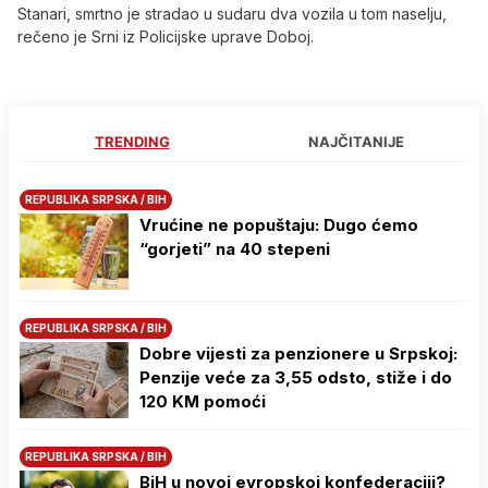
Stanari, smrtno je stradao u sudaru dva vozila u tom naselju,
rečeno je Srni iz Policijske uprave Doboj.
TRENDING
NAJČITANIJE
REPUBLIKA SRPSKA / BIH
Vrućine ne popuštaju: Dugo ćemo
“gorjeti” na 40 stepeni
REPUBLIKA SRPSKA / BIH
Dobre vijesti za penzionere u Srpskoj:
Penzije veće za 3,55 odsto, stiže i do
120 KM pomoći
REPUBLIKA SRPSKA / BIH
BiH u novoj evropskoj konfederaciji?