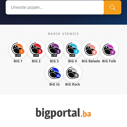
Search
for:
RADIO STANICE
BiG 1
BiG 2
BiG 3
BiG 4
BiG Balade
BiG Folk
BiG iG
BiG Rock