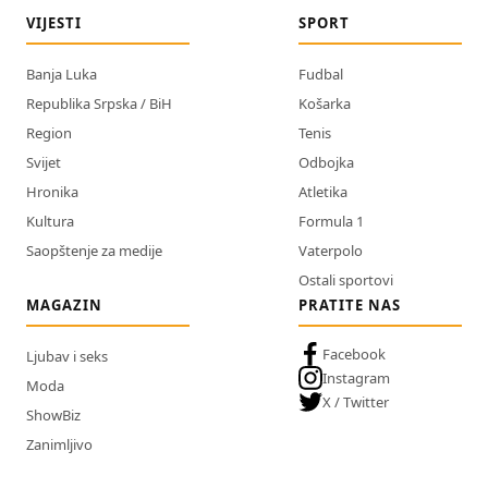
VIJESTI
SPORT
Banja Luka
Fudbal
Republika Srpska / BiH
Košarka
Region
Tenis
Svijet
Odbojka
Hronika
Atletika
Kultura
Formula 1
Saopštenje za medije
Vaterpolo
Ostali sportovi
MAGAZIN
PRATITE NAS
Facebook
Ljubav i seks
Instagram
Moda
X / Twitter
ShowBiz
Zanimljivo