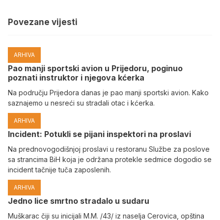
Povezane vijesti
ARHIVA
Pao manji sportski avion u Prijedoru, poginuo
poznati instruktor i njegova kćerka
Na području Prijedora danas je pao manji sportski avion. Kako
saznajemo u nesreći su stradali otac i kćerka.
ARHIVA
Incident: Potukli se pijani inspektori na proslavi
Na prednovogodišnjoj proslavi u restoranu Službe za poslove
sa strancima BiH koja je održana protekle sedmice dogodio se
incident tačnije tuča zaposlenih.
ARHIVA
Јedno lice smrtno stradalo u sudaru
Muškarac čiji su inicijali M.M. /43/ iz naselja Cerovica, opština