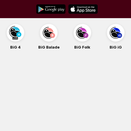
Skip
to
content
BiG 4
BiG Balade
BiG Folk
BiG iG