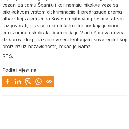
vezani za samu Španiju i koji nemaju nikakve veze sa
bilo kakvom vrstom diskriminacije ili predrasude prema
albanskoj zajednici na Kosovu i njihovim pravima, ali smo
razgovarali, još više u kontekstu situacije koja je sinoć
nerazumno eskalirala, budući da je Vlada Kosova dužna
da sprovodi sporazume vršeći teritorijalni suverenitet koji
proizilazi iz nezavisnosti”, rekao je Rama.
RTS.
Podijeli vijest na: