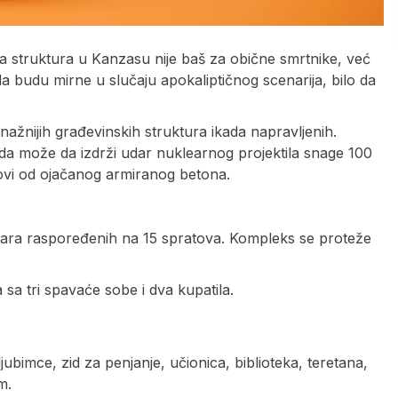
a struktura u Kanzasu nije baš za obične smrtnike, već
a budu mirne u slučaju apokaliptičnog scenarija, bilo da
snažnijih građevinskih struktura ikada napravljenih.
a da može da izdrži udar nuklearnog projektila snage 100
idovi od ojačanog armiranog betona.
tara raspoređenih na 15 spratova. Kompleks se proteže
sa tri spavaće sobe i dva kupatila.
ljubimce, zid za penjanje, učionica, biblioteka, teretana,
m.