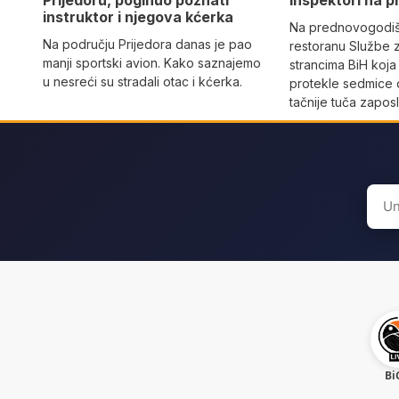
Prijedoru, poginuo poznati
inspektori na p
instruktor i njegova kćerka
Na prednovogodišn
Na području Prijedora danas je pao
restoranu Službe 
manji sportski avion. Kako saznajemo
strancima BiH koja
u nesreći su stradali otac i kćerka.
protekle sedmice 
tačnije tuča zaposl
Sear
for:
Bi