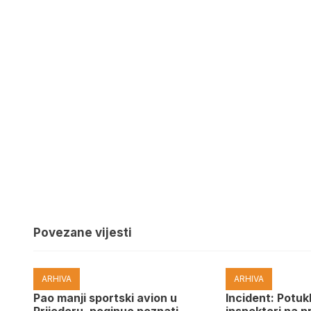
Povezane vijesti
ARHIVA
ARHIVA
Pao manji sportski avion u
Incident: Potukl