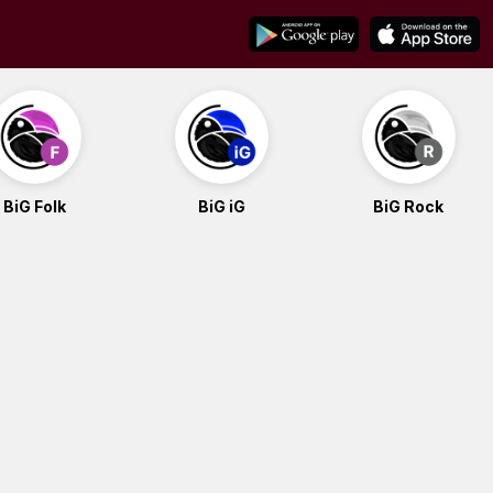
BiG Folk
BiG iG
BiG Rock