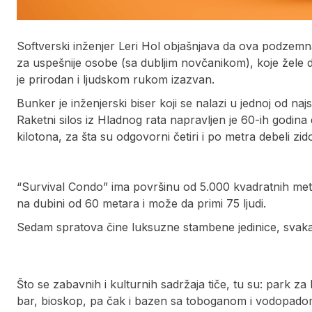
Softverski inženjer Leri Hol objašnjava da ova podzemn
za uspešnije osobe (sa dubljim novčanikom), koje žele d
je prirodan i ljudskom rukom izazvan.
Bunker je inženjerski biser koji se nalazi u jednoj od naj
Raketni silos iz Hladnog rata napravljen je 60-ih godin
kilotona, za šta su odgovorni četiri i po metra debeli z
“Survival Condo” ima površinu od 5.000 kvadratnih me
na dubini od 60 metara i može da primi 75 ljudi.
Sedam spratova čine luksuzne stambene jedinice, svaka 
Što se zabavnih i kulturnih sadržaja tiče, tu su: park za 
bar, bioskop, pa čak i bazen sa toboganom i vodopado