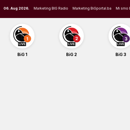
Skip
06. Aug 2026.
Marketing BIG Radio
Marketing BiGportal.ba
Mi smo 
to
content
BiG 1
BiG 2
BiG 3