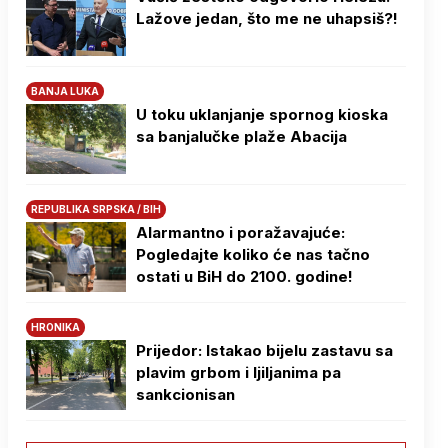
Lažove jedan, što me ne uhapsiš?!
BANJA LUKA
U toku uklanjanje spornog kioska
sa banjalučke plaže Abacija
REPUBLIKA SRPSKA / BIH
Alarmantno i poražavajuće:
Pogledajte koliko će nas tačno
ostati u BiH do 2100. godine!
HRONIKA
Prijedor: Istakao bijelu zastavu sa
plavim grbom i ljiljanima pa
sankcionisan