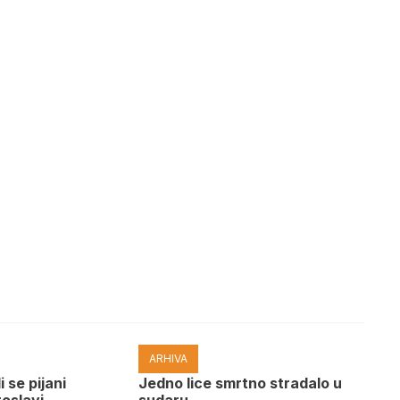
ARHIVA
i se pijani
Јedno lice smrtno stradalo u