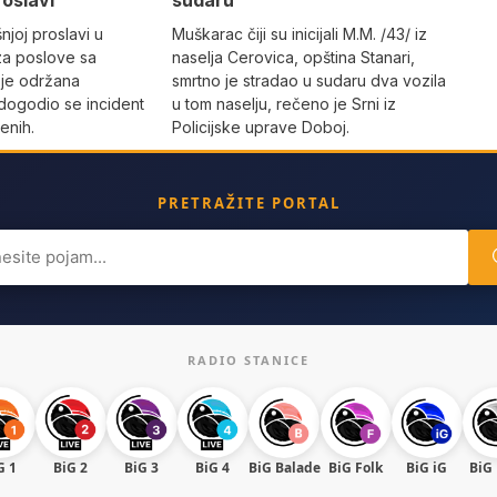
roslavi
sudaru
joj proslavi u
Muškarac čiji su inicijali M.M. /43/ iz
za poslove sa
naselja Cerovica, opština Stanari,
 je održana
smrtno je stradao u sudaru dva vozila
dogodio se incident
u tom naselju, rečeno je Srni iz
enih.
Policijske uprave Doboj.
PRETRAŽITE PORTAL
ch
RADIO STANICE
G 1
BiG 2
BiG 3
BiG 4
BiG Balade
BiG Folk
BiG iG
BiG