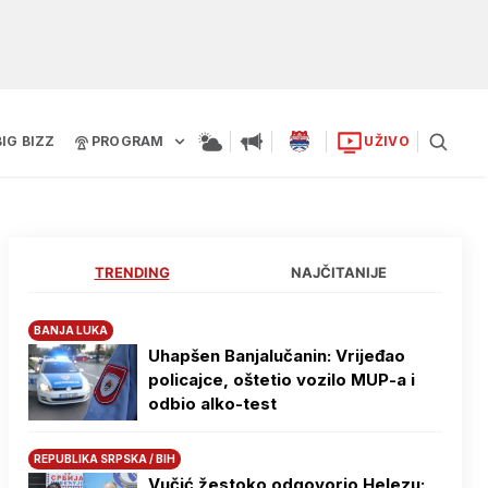
BIG BIZZ
PROGRAM
UŽIVO
TRENDING
NAJČITANIJE
BANJA LUKA
Uhapšen Banjalučanin: Vrijeđao
policajce, oštetio vozilo MUP-a i
odbio alko-test
REPUBLIKA SRPSKA / BIH
Vučić žestoko odgovorio Helezu: