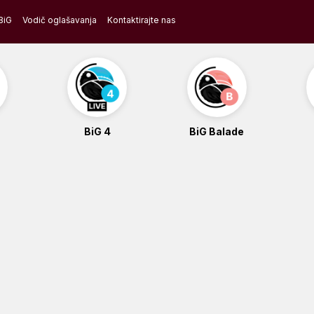
BiG
Vodič oglašavanja
Kontaktirajte nas
BiG 4
BiG Balade