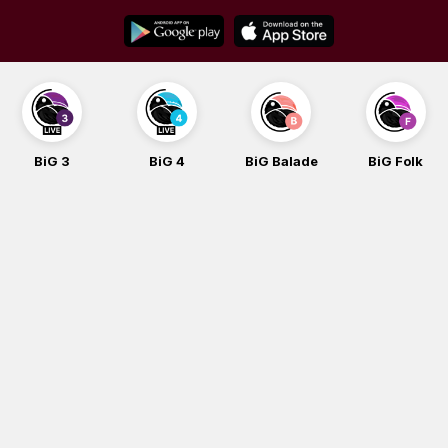
Skip
to
content
BiG 3
BiG 4
BiG Balade
BiG Folk