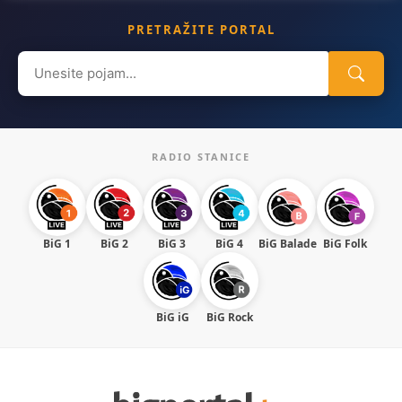
PRETRAŽITE PORTAL
Search
for:
RADIO STANICE
BiG 1
BiG 2
BiG 3
BiG 4
BiG Balade
BiG Folk
BiG iG
BiG Rock