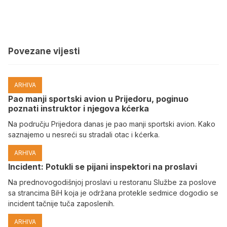
Povezane vijesti
ARHIVA
Pao manji sportski avion u Prijedoru, poginuo
poznati instruktor i njegova kćerka
Na području Prijedora danas je pao manji sportski avion. Kako
saznajemo u nesreći su stradali otac i kćerka.
ARHIVA
Incident: Potukli se pijani inspektori na proslavi
Na prednovogodišnjoj proslavi u restoranu Službe za poslove
sa strancima BiH koja je održana protekle sedmice dogodio se
incident tačnije tuča zaposlenih.
ARHIVA