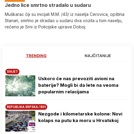
Јedno lice smrtno stradalo u sudaru
Muškarac čiji su inicijali M.M. /43/ iz naselja Cerovica, opština
Stanari, smrtno je stradao u sudaru dva vozila u tom naselju,
rečeno je Srni iz Policijske uprave Doboj.
TRENDING
NAJČITANIJE
SVIJET
Uskoro će nas prevoziti avioni na
baterije? Mogli bi da lete na veoma
popularnim relacijama
REPUBLIKA SRPSKA / BIH
Nezgode i kilometarske kolone: Novi
kolaps na putu ka moru u Hrvatskoj