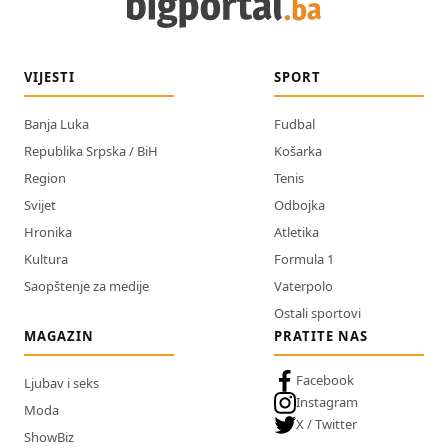
VIJESTI
SPORT
Banja Luka
Fudbal
Republika Srpska / BiH
Košarka
Region
Tenis
Svijet
Odbojka
Hronika
Atletika
Kultura
Formula 1
Saopštenje za medije
Vaterpolo
Ostali sportovi
MAGAZIN
PRATITE NAS
Facebook
Ljubav i seks
Instagram
Moda
X / Twitter
ShowBiz