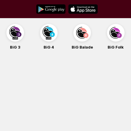
Skip
to
content
BiG 3
BiG 4
BiG Balade
BiG Folk