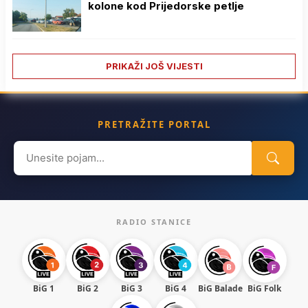
kolone kod Prijedorske petlje
PRIKAŽI JOŠ VIJESTI
PRETRAŽITE PORTAL
Search
for:
RADIO STANICE
BiG 1
BiG 2
BiG 3
BiG 4
BiG Balade
BiG Folk