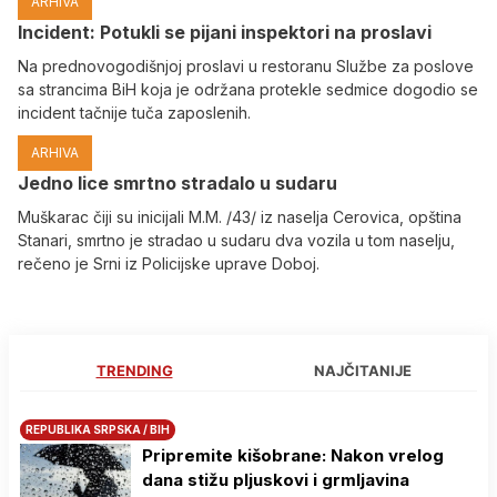
ARHIVA
Incident: Potukli se pijani inspektori na proslavi
Na prednovogodišnjoj proslavi u restoranu Službe za poslove
sa strancima BiH koja je održana protekle sedmice dogodio se
incident tačnije tuča zaposlenih.
ARHIVA
Јedno lice smrtno stradalo u sudaru
Muškarac čiji su inicijali M.M. /43/ iz naselja Cerovica, opština
Stanari, smrtno je stradao u sudaru dva vozila u tom naselju,
rečeno je Srni iz Policijske uprave Doboj.
TRENDING
NAJČITANIJE
REPUBLIKA SRPSKA / BIH
Pripremite kišobrane: Nakon vrelog
dana stižu pljuskovi i grmljavina