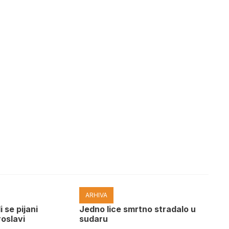
ARHIVA
i se pijani
Јedno lice smrtno stradalo u
roslavi
sudaru