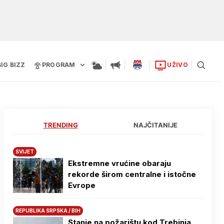
BIG BIZZ
PROGRAM
UŽIVO
TRENDING
NAJČITANIJE
SVIJET
Ekstremne vrućine obaraju
rekorde širom centralne i istočne
Evrope
REPUBLIKA SRPSKA / BIH
Stanje na požarištu kod Trebinja