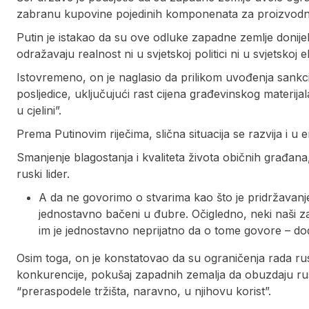
zabranu kupovine pojedinih komponenata za proizvodnju 
Putin je istakao da su ove odluke zapadne zemlje donijele
odražavaju realnost ni u svjetskoj politici ni u svjetskoj e
Istovremeno, on je naglasio da prilikom uvođenja sankcij
posljedice, uključujući rast cijena građevinskog materijal
u cjelini”.
Prema Putinovim riječima, slična situacija se razvija i u
Smanjenje blagostanja i kvaliteta života običnih građana, 
ruski lider.
A da ne govorimo o stvarima kao što je pridržavanje
jednostavno bačeni u đubre. Očigledno, neki naši zap
im je jednostavno neprijatno da o tome govore – dod
Osim toga, on je konstatovao da su ograničenja rada ru
konkurencije, pokušaj zapadnih zemalja da obuzdaju ruski
“preraspodele tržišta, naravno, u njihovu korist”.