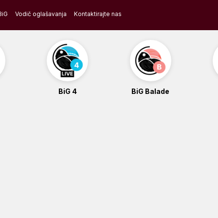
BiG
Vodič oglašavanja
Kontaktirajte nas
BiG 4
BiG Balade