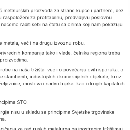
ač metalurških proizvoda za strane kupce i partnere, bez
su raspoloženi za profitabilnu, predvidljivu poslovnu
i nećemo raditi sebi na štetu sa onima koji nam pokazuju
e metala, već i na drugu izvoznu robu.
privrednih kompanija tako i vlade, čelnika regiona treba
proizvodima.
robe na naša tržišta, već i o povećanju ovih isporuka, o
e stambenih, industrijskih i komercijalnih objekata, kroz
 željeznice, mostova i nadvožnjaka, kao i drugih kapitalnih
incipima STO.
rgije nisu u skladu sa principima Svjetske trgovinske
na.
ničenja za rad ruskih metalurga na inostranim tržištima i