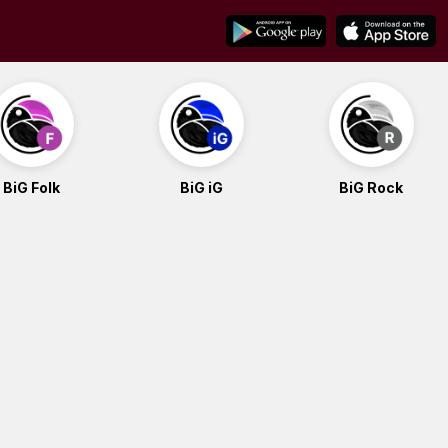
BiG Folk
BiG iG
BiG Rock