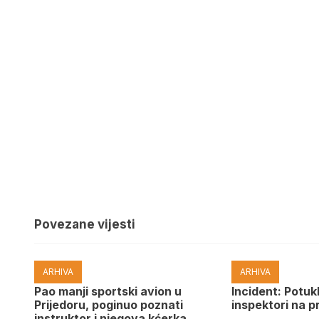
Povezane vijesti
ARHIVA
ARHIVA
Pao manji sportski avion u
Incident: Potukl
Prijedoru, poginuo poznati
inspektori na p
instruktor i njegova kćerka