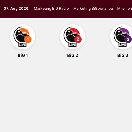
Skip
07. Aug 2026.
Marketing BIG Radio
Marketing BiGportal.ba
Mi smo 
to
content
BiG 1
BiG 2
BiG 3