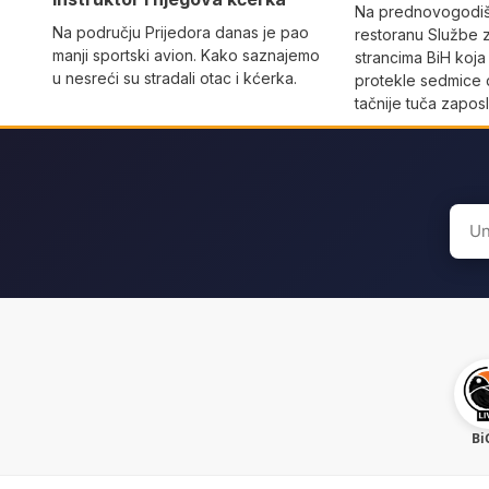
Na prednovogodišn
Na području Prijedora danas je pao
restoranu Službe 
manji sportski avion. Kako saznajemo
strancima BiH koja
u nesreći su stradali otac i kćerka.
protekle sedmice 
tačnije tuča zaposl
Sear
for:
Bi