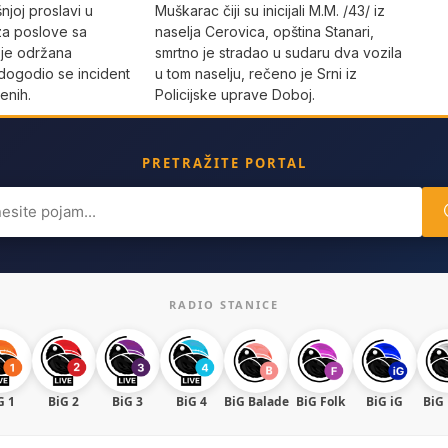
joj proslavi u
Muškarac čiji su inicijali M.M. /43/ iz
za poslove sa
naselja Cerovica, opština Stanari,
 je održana
smrtno je stradao u sudaru dva vozila
dogodio se incident
u tom naselju, rečeno je Srni iz
enih.
Policijske uprave Doboj.
PRETRAŽITE PORTAL
ch
RADIO STANICE
G 1
BiG 2
BiG 3
BiG 4
BiG Balade
BiG Folk
BiG iG
BiG