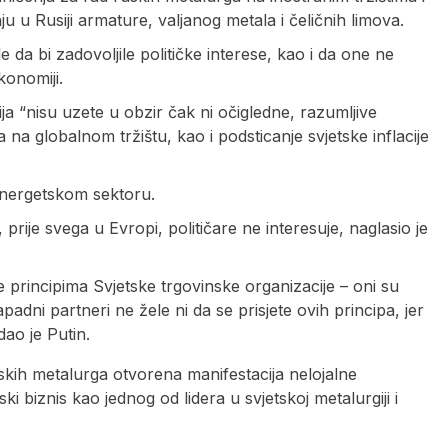
u Rusiji armature, valjanog metala i čeličnih limova.
 da bi zadovoljile političke interese, kao i da one ne
konomiji.
a “nisu uzete u obzir čak ni očigledne, razumljive
a na globalnom tržištu, kao i podsticanje svjetske inflacije
 energetskom sektoru.
prije svega u Evropi, političare ne interesuje, naglasio je
 principima Svjetske trgovinske organizacije – oni su
adni partneri ne žele ni da se prisjete ovih principa, jer
ao je Putin.
skih metalurga otvorena manifestacija nelojalne
 biznis kao jednog od lidera u svjetskoj metalurgiji i