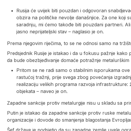
Rusija će uvijek biti pouzdan i odgovoran snabdjev
obzira na političke nevolje današnjice. Za one koji 
saradnju, mi ćemo takođe biti pouzdani partneri. Al
jasno neprijateljski stav – naglasio je on.
Prema njegovim riječima, to se ne odnosi samo na tržišt
Predsjednik Rusije je istakao i da u fokusu pažnje kako 
da bude obezbjeđivanje domaće potražnje metalurškim 
Pritom se ne radi samo o stabilnim isporukama ove 
rastućoj tražnji, prije svega zbog povećanja izgradnj
realizaciju velikih programa razvoja infrastrukture:
objekata – naveo je on.
Zapadne sankcije protiv metalurgije nisu u skladu sa pr
Putin je istakao da zapadne sankcije protiv ruske metalu
organizacije i dovode do smanjenja blagostanja Evroplja
Šef države je podsjetio da su zapadne zemlje uvele ogra