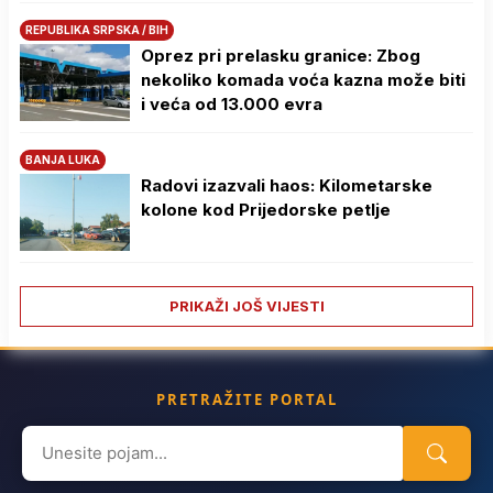
REPUBLIKA SRPSKA / BIH
Oprez pri prelasku granice: Zbog
nekoliko komada voća kazna može biti
i veća od 13.000 evra
BANJA LUKA
Radovi izazvali haos: Kilometarske
kolone kod Prijedorske petlje
PRIKAŽI JOŠ VIJESTI
PRETRAŽITE PORTAL
Search
for: