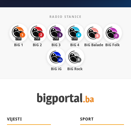
RADIO STANICE
BiG 1
BiG 2
BiG 3
BiG 4
BiG Balade
BiG Folk
BiG iG
BiG Rock
VIJESTI
SPORT