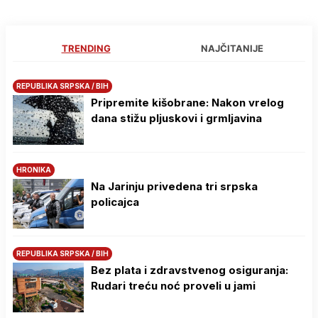
TRENDING
NAJČITANIJE
REPUBLIKA SRPSKA / BIH
Pripremite kišobrane: Nakon vrelog
dana stižu pljuskovi i grmljavina
HRONIKA
Na Јarinju privedena tri srpska
policajca
REPUBLIKA SRPSKA / BIH
Bez plata i zdravstvenog osiguranja:
Rudari treću noć proveli u jami