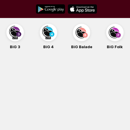
Skip
to
content
BiG 3
BiG 4
BiG Balade
BiG Folk