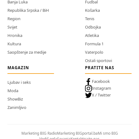
Banja Luka
Fudbal
Republika Srpska / BiH
Košarka
Region
Tenis
Svijet
Odbojka
Hronika
Atletika
Kultura
Formula 1
Saopštenje za medije
Vaterpolo
Ostali sportovi
MAGAZIN
PRATITE NAS
Facebook
Ljubav i seks
Instagram
Moda
X / Twitter
ShowBiz
Zanimljivo
Marketing BIG Radio
Marketing BIGportal.ba
Mi smo BIG
Vodič oglašavanja
Kontaktirajte nas