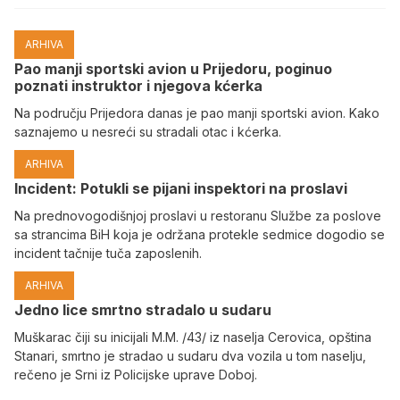
ARHIVA
Pao manji sportski avion u Prijedoru, poginuo
poznati instruktor i njegova kćerka
Na području Prijedora danas je pao manji sportski avion. Kako
saznajemo u nesreći su stradali otac i kćerka.
ARHIVA
Incident: Potukli se pijani inspektori na proslavi
Na prednovogodišnjoj proslavi u restoranu Službe za poslove
sa strancima BiH koja je održana protekle sedmice dogodio se
incident tačnije tuča zaposlenih.
ARHIVA
Јedno lice smrtno stradalo u sudaru
Muškarac čiji su inicijali M.M. /43/ iz naselja Cerovica, opština
Stanari, smrtno je stradao u sudaru dva vozila u tom naselju,
rečeno je Srni iz Policijske uprave Doboj.